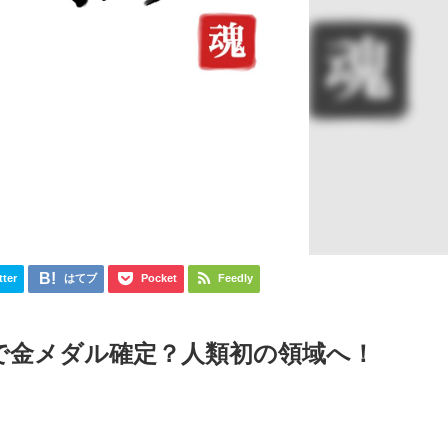
tter
はてブ
Pocket
Feedly
mで金メダル確定？人類初の領域へ！