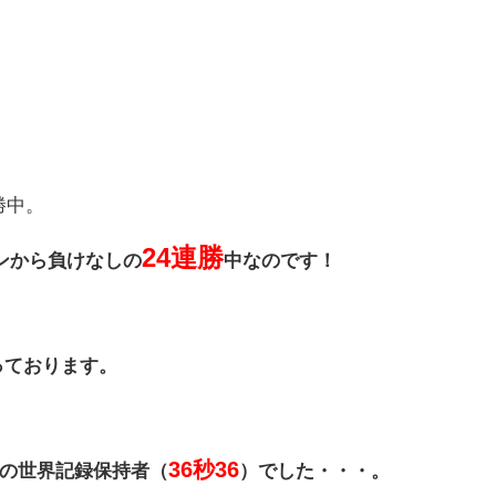
勝中。
24連勝
ズンから負けなしの
中なのです！
っております。
36秒36
の世界記録保持者（
）でした・・・。