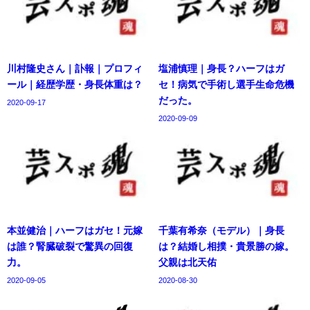
川村隆史さん｜訃報｜プロフィ
塩浦慎理｜身長？ハーフはガ
ール｜経歴学歴・身長体重は？
セ！病気で手術し選手生命危機
だった。
2020-09-17
2020-09-09
本並健治｜ハーフはガセ！元嫁
千葉有希奈（モデル）｜身長
は誰？腎臓破裂で驚異の回復
は？結婚し相撲・貴景勝の嫁。
力。
父親は北天佑
2020-09-05
2020-08-30