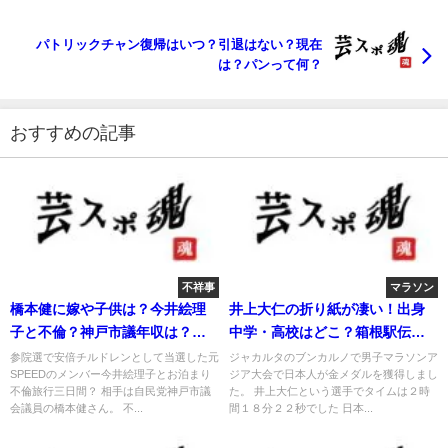
パトリックチャン復帰はいつ？引退はない？現在
は？パンって何？
おすすめの記事
不祥事
マラソン
橋本健に嫁や子供は？今井絵理
井上大仁の折り紙が凄い！出身
子と不倫？神戸市議年収は？離
中学・高校はどこ？箱根駅伝で
婚は？
活躍！
参院選で安倍チルドレンとして当選した元
ジャカルタのブンカルノで男子マラソンア
SPEEDのメンバー今井絵理子とお泊まり
ジア大会で日本人が金メダルを獲得しまし
不倫旅行三日間？ 相手は自民党神戸市議
た。 井上大仁という選手でタイムは２時
会議員の橋本健さん。 不...
間１８分２２秒でした 日本...