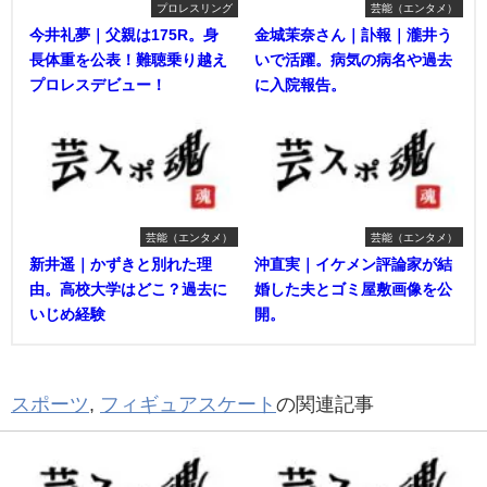
プロレスリング
芸能（エンタメ）
今井礼夢｜父親は175R。身
金城茉奈さん｜訃報｜瀧井う
長体重を公表！難聴乗り越え
いで活躍。病気の病名や過去
プロレスデビュー！
に入院報告。
芸能（エンタメ）
芸能（エンタメ）
新井遥｜かずきと別れた理
沖直実｜イケメン評論家が結
由。高校大学はどこ？過去に
婚した夫とゴミ屋敷画像を公
いじめ経験
開。
スポーツ
,
フィギュアスケート
の関連記事