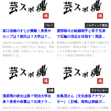
バレー
ノルディック複合
坂口佳穂のすじが素敵！身長や
渡部暁斗が結婚相手と双子兄弟
カップは？彼氏は？大学は？水
で五輪の頂点を目指す！英語は
着画像！
克服？
Ads By Googleビーチの妖精と称された浅
渡部暁斗が結婚相手と双子兄弟で五輪の頂
尾美和さんはご存知ですね？現在は、現役
点を目指す！英語は克服？ 平昌オリンピ
を引退し結婚・出産をしています。なんと
ックで活躍を魅せてくれるであろう ノル
後継者がいる...
ディック複合の渡部暁斗選手...
俳優
アナウンサー
清原翔の彼女は誰？明治大学出
松島茂さん（文化放送アナウン
身？身長や体重は？出演ドラマ
サー）｜訃報。病気は肺線ガ
は？
ン。結婚jし嫁も
2017年7月からフジテレビで始まるドラ
文化放送で活躍中だった松島茂アナが肺腺