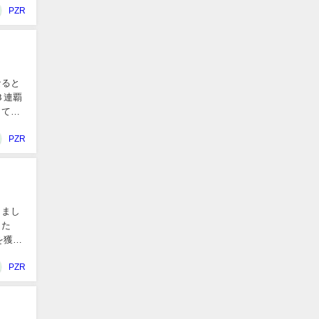
PZR
なると
３連覇
してい
PZR
きまし
した
を獲得
PZR