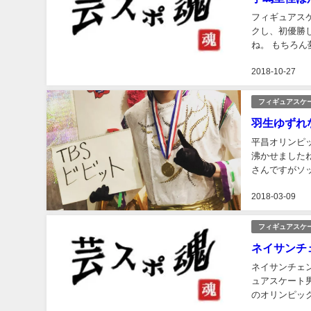
フィギュアスケ
クし、初優勝
ね。 もちろん
北京オリンピッ
2018-10-27
フィギュアスケ
羽生ゆずれ
平昌オリンピ
沸かせました
さんですがソ
うですねー。 
2018-03-09
フィギュアスケ
ネイサンチ
ネイサンチェ
ュアスケート
のオリンピッ