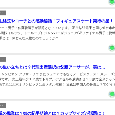
ート
生結弦やコーチとの感動秘話！フィギュアスケート期待の星！
ケート男子・佐藤駿選手が話題となっています。 羽生結弦選手と同じ仙台市
 4回転（ルッツ、トーループ）ジャンパーがジュニアGPファイナル男子に挑
手とは一体どんな人物なのでしょうか？...
ート
の生い立ちとは？代理出産選択の父親アーサーが、実は…
・リウ まだジュニアでもなくノービスクラス！ 来シーズンから
戦です。 史上最年少１２歳でトリプルアクセルを成功させ１３歳で全米チャ
北京オリンピックは金メダル候補！ 父親は中国人の弁護士？でゲイ？ 五人
兄弟？ 身長は？ アリサ・リウ選手のプ...
ート
親の職業は？姉の紀平萌絵とは？カップサイズが話題に！