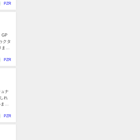
PZR
P
ゥクタ
PZR
ジュナ
しれ
いま
PZR