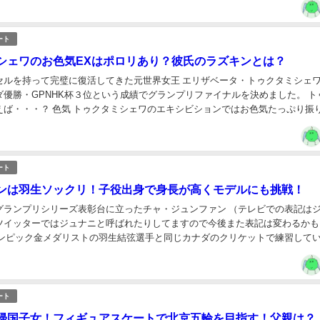
ート
シェワのお色気EXはポロリあり？彼氏のラズキンとは？
ルを持って完璧に復活してきた元世界女王 エリザベータ・トゥクタミシェワ G
ダ優勝・GPNHK杯３位という成績でグランプリファイナルを決めました。 ト
のエキシビションではお色気たっぷり振りまい
でも心配になってしまう・...
ート
ンは羽生ソックリ！子役出身で身長が高くモデルにも挑戦！
グランプリシリーズ表彰台に立ったチャ・ジュンファン （テレビでの表記は
ツイッターではジュナニと呼ばれたりしてますので今後また表記は変わるかも
リンピック金メダリストの羽生結弦選手と同じカナダのクリケットで練習して
も一際目立つ モデル体型 身長がぐんぐん伸びた...
ート
帰国子女！フィギュアスケートで北京五輪を目指す！父親は？