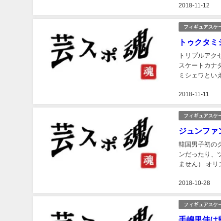
2018-11-12
フィギュアスケ
トゥクタミ
トリプルアクセ
スケートカナ
ミシェワといえば・・・？ 色気 トゥクタミシェワ
てくれます。 
2018-11-11
フィギュアスケ
ジュンファ
韓国男子初の
ンだったり、
ません） オ
す。 表彰台で
2018-10-28
フィギュアスケ
手嶋里佳は