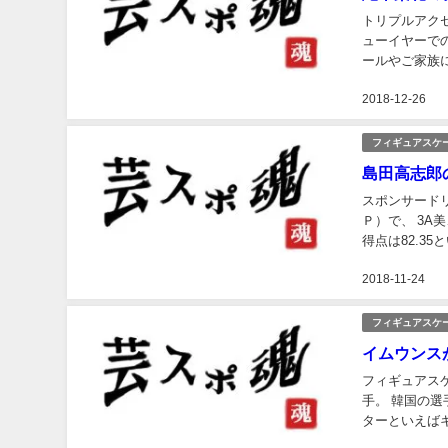
トリプルアクセ
ューイヤーで
ールやご家族についてまとめてみ
イス合宿🇨&#x1f
2018-12-26
フィギュアスケ
島田高志郎
スポンサードリンク フィギュアスケートの全日本ジュニア選手権 
Ｐ）で、 3A美
得点は82.35と
E-dge 愛媛のス.
2018-11-24
フィギュアスケ
イムウンス
フィギュアス
手。 韓国の
ターといえば
も過言ではない