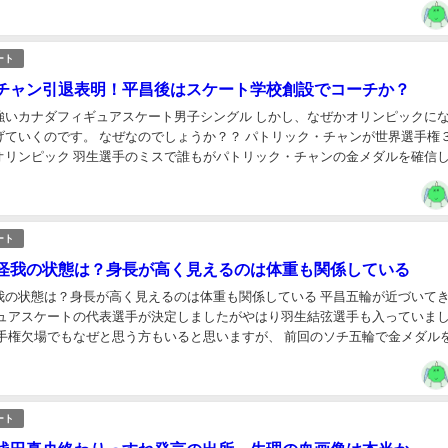
ート
チャン引退表明！平昌後はスケート学校創設でコーチか？
強いカナダフィギュアスケート男子シングル しかし、なぜかオリンピックに
げていくのです。 なぜなのでしょうか？？ パトリック・チャンが世界選手権
オリンピック 羽生選手のミスで誰もがパトリック・チャンの金メダルを確信
たと思います。 しかし結果は銀メダル。 またしてもか...
ート
怪我の状態は？身長が高く見えるのは体重も関係している
我の状態は？身長が高く見えるのは体重も関係している 平昌五輪が近づいて
ギュアスケートの代表選手が決定しましたがやはり羽生結弦選手も入っていま
選手権欠場でもなぜと思う方もいると思いますが、 前回のソチ五輪で金メダル
ことと現在の世界ランキングが1位という功績...
ート