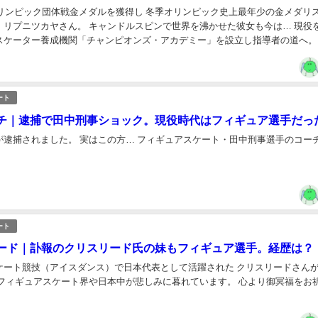
チオリンピック団体戦金メダルを獲得し 冬季オリンピック史上最年少の金メダリ
・リプニツカヤさん。 キャンドルスピンで世界を沸かせた彼女も今は… 現役
スケーター養成機関「チャンピオンズ・アカデミー」を設立し指導者の道へ。..
ート
チ｜逮捕で田中刑事ショック。現役時代はフィギュア選手だっ
が逮捕されました。 実はこの方… フィギュアスケート・田中刑事選手のコー
ート
ード｜訃報のクリスリード氏の妹もフィギュア選手。経歴は？
ケート競技（アイスダンス）で日本代表として活躍された クリスリードさん
 フィギュアスケート界や日本中が悲しみに暮れています。 心より御冥福をお