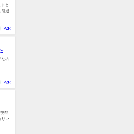
ストと
を引退
.
PZR
た
チなの
PZR
が突然
祈りい