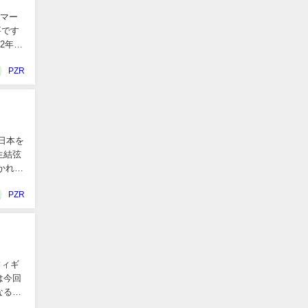
をマー
要です
2年の
PZR
日本を
生結弦
かれそ
PZR
フィギ
は今回
なる」