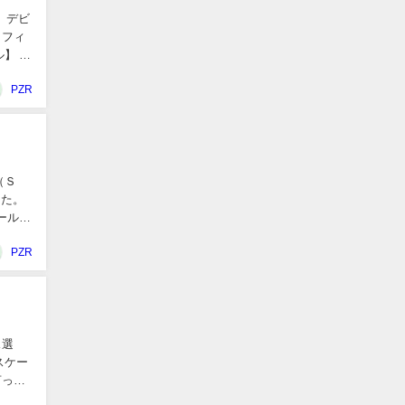
 デビ
ロフィ
PZR
した。
PZR
ス選
スケー
言って