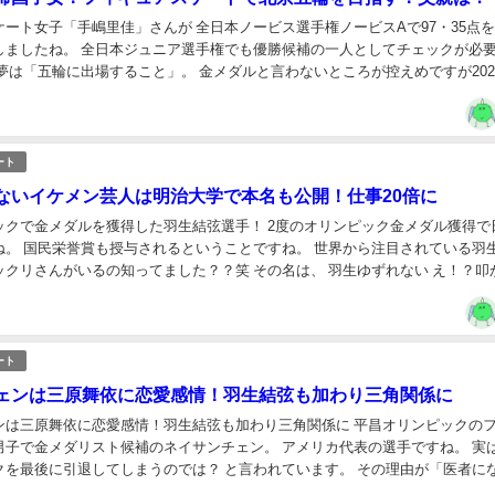
ート女子「手嶋里佳」さんが 全日本ノービス選手権ノービスAで97・35点
しましたね。 全日本ジュニア選手権でも優勝候補の一人としてチェックが必
夢は「五輪に出場すること」。 金メダルと言わないところが控えめですが202
クでは間違いなく彼女の名前を聞く...
ート
ないイケメン芸人は明治大学で本名も公開！仕事20倍に
ックで金メダルを獲得した羽生結弦選手！ 2度のオリンピック金メダル獲得で
ね。 国民栄誉賞も授与されるということですね。 世界から注目されている羽
ックリさんがいるの知ってました？？笑 その名は、 羽生ゆずれない え！？叩
さてさてモノマネ芸人羽生ゆずれない...
ート
ェンは三原舞依に恋愛感情！羽生結弦も加わり三角関係に
ンは三原舞依に恋愛感情！羽生結弦も加わり三角関係に 平昌オリンピックの
男子で金メダリスト候補のネイサンチェン。 アメリカ代表の選手ですね。 実
クを最後に引退してしまうのでは？ と言われています。 その理由が「医者に
という夢を叶えるためです。 【Ads By Goo...