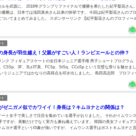
ルを武器に、 2018年グランプリファイナルで優勝を果たした紀平梨花さん。
の優勝は、日本では浅田真央さん以来の快挙です。 今回は紀平梨花さんのプ
ました。 スポンサーリンク 【紀平梨花さんのプロフィール】 ス
1ed...
ート
の身長が羽生越え！父親がすごい人！ランビエールとの仲？
男子ショートプログラム（Ｓ
、CSSp、3F、3Lz3T美、FCSp、StSq、CCoSp という完璧な滑りを魅せま
いうジュニアではかなりの高得点を叩き出しました。 島田高志郎 プロフィール
..
ート
がゼニガメ似でカワイイ！身長は？キムヨナとの関係は？
ケート女子で美しさで注目を集めている選手がおりました。 それがイムウン
選手ですが、美貌だけでなく実力も兼ね備えています。 韓国の美女フィギュア
キムヨナ選手という印象が強いですが、 イムウンス選手はポストキムヨナと
でしょう。 イムウンス選手についてリサーチ...