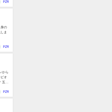
PZR
出身の
戦しま
PZR
ンピオ
PZR