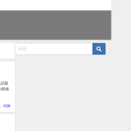
ん話題
の関係
PZR