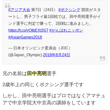
#アジア大会
第7日（24日）
#ボクシング
競技がスタ
ートし、男子フライ級1回戦では、田中亮明選手がイ
ンド選手に判定で勝って、2回戦に進みました。
https://t.co/yOIbEXt3S7
#がんばれニッポン
#AsianGames2018
— 日本オリンピック委員会（JOC）
(@Japan_Olympic)
2018年8月24日
兄の名前は
田中亮明
選手
2歳年上の同じくボクシング選手です
しかし、田中亮明選手はプロではなくアマチュ
アで中京学院大中京高の講師をしています