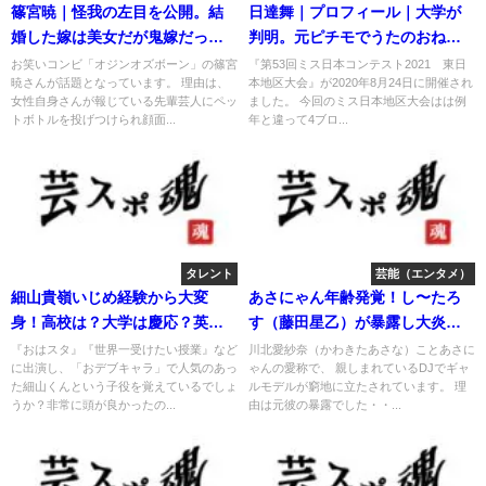
篠宮暁｜怪我の左目を公開。結
日達舞｜プロフィール｜大学が
婚した嫁は美女だが鬼嫁だっ
判明。元ピチモでうたのおねえ
た！
さん。
お笑いコンビ「オジンオズボーン」の篠宮
『第53回ミス日本コンテスト2021 東日
暁さんが話題となっています。 理由は、
本地区大会』が2020年8月24日に開催され
女性自身さんが報じている先輩芸人にペッ
ました。 今回のミス日本地区大会はは例
トボトルを投げつけられ顔面...
年と違って4ブロ...
タレント
芸能（エンタメ）
細山貴嶺いじめ経験から大変
あさにゃん年齢発覚！し〜たろ
身！高校は？大学は慶応？英語
す（藤田星乙）が暴露し大炎
力凄し！
上。
『おはスタ』『世界一受けたい授業』など
川北愛紗奈（かわきたあさな）ことあさに
に出演し、「おデブキャラ」で人気のあっ
ゃんの愛称で、 親しまれているDJでギャ
た細山くんという子役を覚えているでしょ
ルモデルが窮地に立たされています。 理
うか？非常に頭が良かったの...
由は元彼の暴露でした・・...