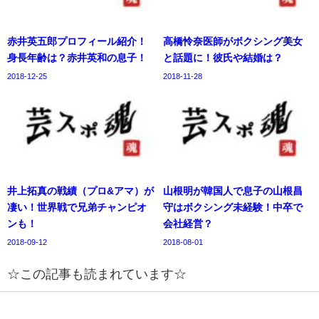
赤井英五郎プロフィール紹介！
高橋怜奈医師がボクシング美女
身長年齢は？赤井英和の息子！
と話題に！彼氏や結婚は？
2018-12-25
2018-11-28
井上拓真の戦績（プロ&アマ）が
山根明が韓国人で息子の山根昌
凄い！世界戦で兄弟チャンピオ
守はボクシング未経験！中卒で
ンも！
会社経営？
2018-09-12
2018-08-01
☆この記事も読まれています☆