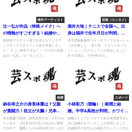
海外アーティスト
芸能（エンタメ）
辻一弘が作品（特殊メイク）へ
酒井大地｜テニスで全国へ。出
の情熱がすごすぎる！結婚や嫁
身は福井で生年月日が判明。モ
は？
デル活動も
第90回アカデミー賞で日本人がメイクア
大手芸能事務所スターダストプロモーショ
ップ＆ヘアスタイリング賞を受賞しまし
ンが主催した 「第１回 スター☆オーデ
た。 すごい快挙ですね！！ その方の名前
ィション」のグランプリが決定しました。
は辻一弘氏。 辻一弘ってど...
女子の部は、小学6年生の...
相撲
スポーツ
納谷幸之介の身長体重は？父親
小林彩乃（競輪）｜南潤と結
が貴闘力！祖父が大鵬！兄幸男
婚。中学&高校が判明。カワイイ
とは？
と話題の選手！
現在愛媛で国体（国民体育大会）が行われ
競輪のトップレーサーである南潤選手が1
ています。 201年10月7日に行われた相撲
月に結婚されていたことが判明しました。
の少年で、優勝したのが納谷幸之介（なや
結婚相手の女性は小林彩乃さんという方な