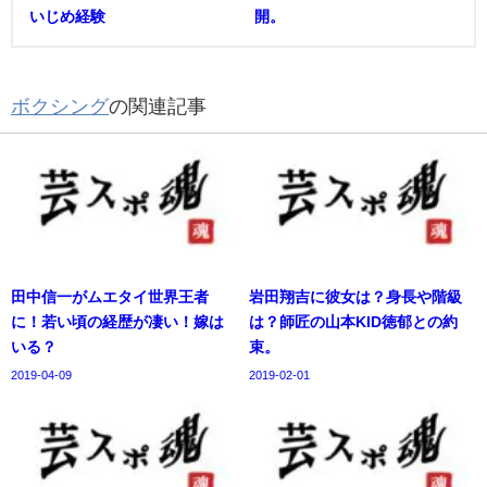
いじめ経験
開。
ボクシング
の関連記事
田中信一がムエタイ世界王者
岩田翔吉に彼女は？身長や階級
に！若い頃の経歴が凄い！嫁は
は？師匠の山本KID徳郁との約
いる？
束。
2019-04-09
2019-02-01