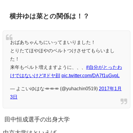
横井ゆは菜との関係は！？
おばあちゃんちにいってまいりました！
とりたてほやほやのベルトつけさせてもらいまし
た！
来年もベルト増えますように、、、
#自分がとったわ
けではないけど
#ドヤ顔
pic.twitter.com/DA7f1uGvpL
— よこいゆはな🥕🥕🥕 (@yuhachin0519)
2017年1月
3日
田中恒成選手の出身大学
中京大学はといえば