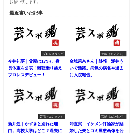
お願い致します。
最近書いた記事
プロレスリング
芸能（エンタメ）
今井礼夢｜父親は175R。身
金城茉奈さん｜訃報｜瀧井う
長体重を公表！難聴乗り越え
いで活躍。病気の病名や過去
プロレスデビュー！
に入院報告。
芸能（エンタメ）
芸能（エンタメ）
新井遥｜かずきと別れた理
沖直実｜イケメン評論家が結
由。高校大学はどこ？過去に
婚した夫とゴミ屋敷画像を公