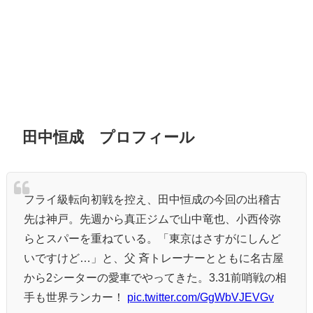
田中恒成 プロフィール
フライ級転向初戦を控え、田中恒成の今回の出稽古
先は神戸。先週から真正ジムで山中竜也、小西伶弥
らとスパーを重ねている。「東京はさすがにしんど
いですけど…」と、父 斉トレーナーとともに名古屋
から2シーターの愛車でやってきた。3.31前哨戦の相
手も世界ランカー！
pic.twitter.com/GgWbVJEVGv