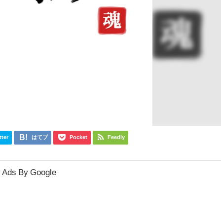
tter
はてブ
Pocket
Feedly
Ads By Google