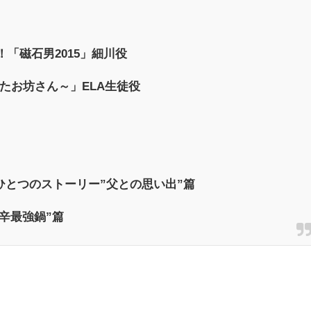
W！「磁石男2015」細川役
恋したお坊さん～」ELA生徒役
とつのストーリー”父との思い出”篇
激辛最強鍋”篇