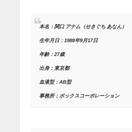
本名：関口 アナム（せきぐち あなん）
生年月日：1988年9月17日
年齢：27歳
出身：東京都
血液型：AB型
事務所：ボックスコーポレーション