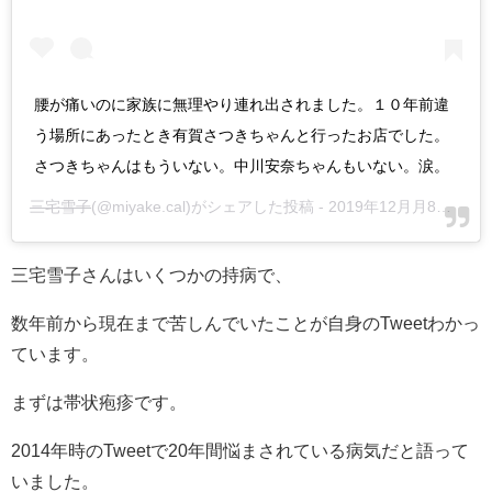
腰が痛いのに家族に無理やり連れ出されました。１０年前違
う場所にあったとき有賀さつきちゃんと行ったお店でした。
さつきちゃんはもういない。中川安奈ちゃんもいない。涙。
三宅雪子
(@miyake.cal)がシェアした投稿 -
2019年12月月8日午前4時35分PST
三宅雪子さんはいくつかの持病で、
数年前から現在まで苦しんでいたことが自身のTweetわかっ
ています。
まずは帯状疱疹です。
2014年時のTweetで20年間悩まされている病気だと語って
いました。