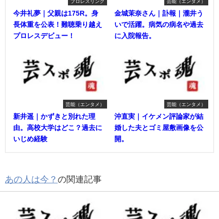
プロレスリング
芸能（エンタメ）
今井礼夢｜父親は175R。身
金城茉奈さん｜訃報｜瀧井う
長体重を公表！難聴乗り越え
いで活躍。病気の病名や過去
プロレスデビュー！
に入院報告。
芸能（エンタメ）
芸能（エンタメ）
新井遥｜かずきと別れた理
沖直実｜イケメン評論家が結
由。高校大学はどこ？過去に
婚した夫とゴミ屋敷画像を公
いじめ経験
開。
あの人は今？
の関連記事