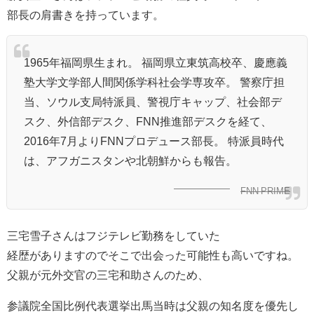
部長の肩書きを持っています。
1965年福岡県生まれ。 福岡県立東筑高校卒、慶應義
塾大学文学部人間関係学科社会学専攻卒。 警察庁担
当、ソウル支局特派員、警視庁キャップ、社会部デ
スク、外信部デスク、FNN推進部デスクを経て、
2016年7月よりFNNプロデュース部長。 特派員時代
は、アフガニスタンや北朝鮮からも報告。
FNN PRIME
三宅雪子さんはフジテレビ勤務をしていた
経歴がありますのでそこで出会った可能性も高いですね。
父親が元外交官の三宅和助さんのため、
参議院全国比例代表選挙出馬当時は父親の知名度を優先し