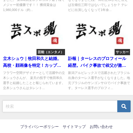
メジャー初優勝です！！ 獲得賞金は
ば古畑任三郎ではないでしょうか？ テレ
1,980,000ドル（約...
ビに出演しなくなって1年余...
芸能（エンタメ）
サッカー
立木シュウ｜牧田和久と結婚。
訃報｜ターレスのプロフィール
高校・顔画像を特定！カップサ
経歴。バイク事故で叔父が激
イズも判明！
怒！
フラワー空間デザイナーとして活躍中の立
新潟アルビレックスで活躍されたブラジル
木シュウさんが、 楽天の投手で牧田和久
出身のターレス選手がなくなりました。地
選手と結婚したことと報じられています。
元ブラジルのサンゴンサロでバイク事故で
立木シュウさんはタレント...
す。ターレス選手のプロフィ...
プライバシーポリシー
サイトマップ
お問い合わせ