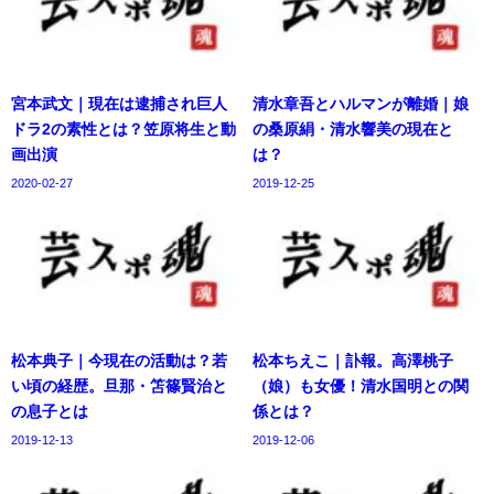
宮本武文｜現在は逮捕され巨人
清水章吾とハルマンが離婚｜娘
ドラ2の素性とは？笠原将生と動
の桑原絹・清水響美の現在と
画出演
は？
2020-02-27
2019-12-25
松本典子｜今現在の活動は？若
松本ちえこ｜訃報。高澤桃子
い頃の経歴。旦那・笘篠賢治と
（娘）も女優！清水国明との関
の息子とは
係とは？
2019-12-13
2019-12-06