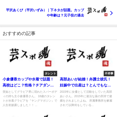
平沢あくび（平沢いずみ）｜下ネタが話題。カップ
や年齢は？元子役の過去
おすすめの記事
タレント
不祥事
小倉優香カップや水着で話題！
高部あいが結婚！弁護士彼氏！
高校はどこ？性格？チアダンス
妊娠中で出産は？とんでもない
も凄い！
写真？
突如としてグラビア界に現れたスパーボデ
2015年に女優として活動をしていた高部
ィの持ち主小倉優香さん。 18歳のタレン
あいさん。2015年に違法な薬の所持で逮
トが水着グラビアを『ヤングマガジン』で
捕をされましたよね。 所属事務所を解雇
人生初披露しました！！ ...
されて以降何をしている...