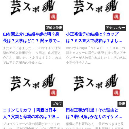
逆輸入俳優
アナウンサー
山村憲之介に結婚や嫁の噂？身
小正裕佳子の結婚は？カップ
長は？大学はどこ？ 関ヶ原で話
は？ミス東大で現在は？よしき
題！
とは？
またやってきました！ このサイトでは恒
Ads By Google「ＮＥＷＳ ＺＥＲＯ」の
例の逆輸入俳優紹介！ 今回は、山村憲之
新キャスターに異色の経歴を持つ美人アナ
介さん。 聞いたことあります？？ これま
ウンサーが大抜擢されました！！その名は
ではアジア圏内の俳優さん...
小正裕佳子さん...
ゴルフ
俳優
コリンモリカワ ｜両親は日本
田村正和が引退！その理由と
人？父親と母親の本名は？彼女
は？若い頃はかなりのイケメ
を特定！
ン！
プロゴルファー23歳の新星がやってくれ
俳優の田村正和さん。 最近めっきりと見
ました。 第102回全米プロゴルフ選手権で
なくなりましたね。 田村正和さんと言え