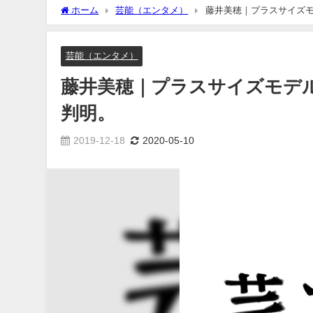
ホーム
芸能（エンタメ）
藤井美穂｜プラスサイズ
芸能（エンタメ）
藤井美穂｜プラスサイズモデ
判明。
2019-12-18
2020-05-10