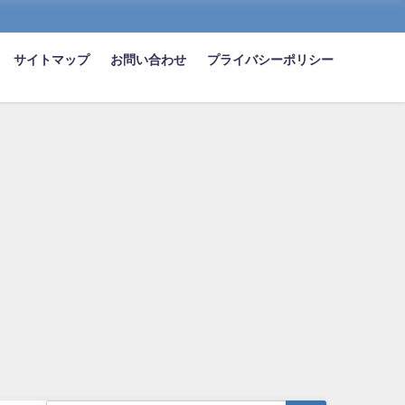
サイトマップ
お問い合わせ
プライバシーポリシー