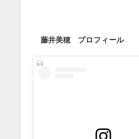
藤井美穂 プロフィール