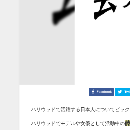
Facebook
Twi
ハリウッドで活躍する日本人についてピック
ハリウッドでモデルや女優として活動中の