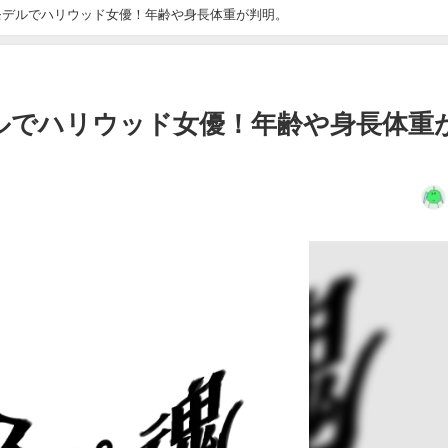
モデルでハリウッド女優！年齢や身長体重が判明。
ルでハリウッド女優！年齢や身長体重