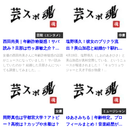
芸能（エンタメ）
俳優
西田尚美｜年齢詐称疑惑！サバ
塩野瑛久！彼女のプリクラ流
読み？旦那は竹ヶ原敏之介？娘
出？美山加恋と結婚か？馴れ初
の存在も
めは？
女優の西田尚美さんに年齢詐称疑惑の話題
4月19日、塩野瑛久（しおのあきひさ）と
がニュースになっていました！ サバ読み
美山加恋が真剣交際している、というニュ
していたのか？ 結婚した旦那さんについ
ースが報道されました！ 「キョウリュウ
ても調査してみました。...
ジャーと天才子役が熱愛！...
女優
ミュージシャン
岡野真也は宇都宮大学？アトピ
ゆあさみちる｜年齢特定。プロ
ー？高校は？カップや水着は？
フィールまとめ！音楽経歴がす