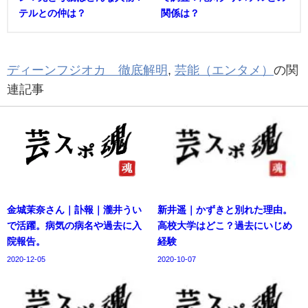
テルとの仲は？
関係は？
ディーンフジオカ 徹底解明
,
芸能（エンタメ）
の関
連記事
金城茉奈さん｜訃報｜瀧井うい
新井遥｜かずきと別れた理由。
で活躍。病気の病名や過去に入
高校大学はどこ？過去にいじめ
院報告。
経験
2020-12-05
2020-10-07