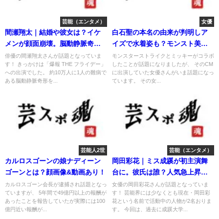
芸能（エンタメ）
女優
間瀬翔太｜結婚や彼女は？イケ
白石聖の本名の由来が判明しア
メンが顔面崩壊。脳動静脈奇形
イズで水着姿も？モンスト美女
を難病指定へ
だった
俳優の間瀬翔太さんが話題となっていま
モンスターストライクとミッキーがコラボ
す！ きっかけは「爆報 THE フライデー」
したことが話題になりましたが、 そのCM
への出演でした。 約10万人に1人の難病で
に出演していた女優さんがいま話題になっ
ある脳動静脈奇形を...
ています。 その女...
芸能人2世
芸能（エンタメ）
カルロスゴーンの娘ナディーン
岡田彩花｜ミス成蹊が初主演舞
ゴーンとは？顔画像&動画あり！
台に。彼氏は誰？人気急上昇女
優と話題
カルロスゴーン会長が逮捕され話題となっ
女優の岡田彩花さんが話題となっていま
ていますが、 5年間で49億円以上の報酬が
す！ 芸能界には少なくとも現在・岡田彩
あったことを報告していたが実際には100
花という名前で活動中の人物が2名おりま
億円近い報酬が...
す。 今回は、過去に成蹊大学...