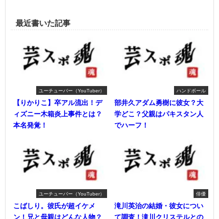
最近書いた記事
ユーチューバー（YouTuber）
ハンドボール
【りかりこ】卒アル流出！デ
部井久アダム勇樹に彼女？大
ィズニー木箱炎上事件とは？
学どこ？父親はパキスタン人
本名発覚！
でハーフ！
ユーチューバー（YouTuber）
俳優
こばしり。彼氏が超イケメ
滝川英治の結婚・彼女につい
ン！兄と母親はどんな人物？
て調査！滝川クリステルとの