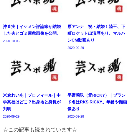
沖直実｜イケメン評論家が結婚
原アンナ｜祝・結婚！陸王、下
した夫とゴミ屋敷画像を公開。
町ロケット出演歴あり。マルハ
ンCM動画あり
2020-10-06
2020-09-29
米倉れいあ｜プロフィール｜中
平野莉玖（元RICKY）｜ブラン
学高校はどこ？出身地と身長が
ド名はRKS RICKY。年齢や顔画
判明
像あり
2020-09-29
2020-09-28
☆この記事も読まれています☆