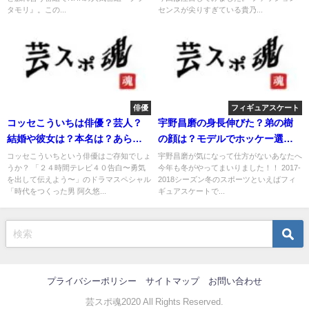
タモリ』。この...
センスが尖りすぎている貴乃...
俳優
フィギュアスケート
コッセこういちは俳優？芸人？
宇野昌磨の身長伸びた？弟の樹
結婚や彼女は？本名は？あらび
の顔は？モデルでホッケー選
き団！
手？
コッセこういちという俳優はご存知でしょ
宇野昌磨が気になって仕方がないあなたへ
うか？ 「２４時間テレビ４０告白〜勇気
今年も冬がやってまいりました！！ 2017-
を出して伝えよう〜」のドラマスペシャル
2018シーズン冬のスポーツといえばフィ
「時代をつくった男 阿久悠...
ギュアスケートで...
プライバシーポリシー
サイトマップ
お問い合わせ
芸スポ魂2020 All Rights Reserved.