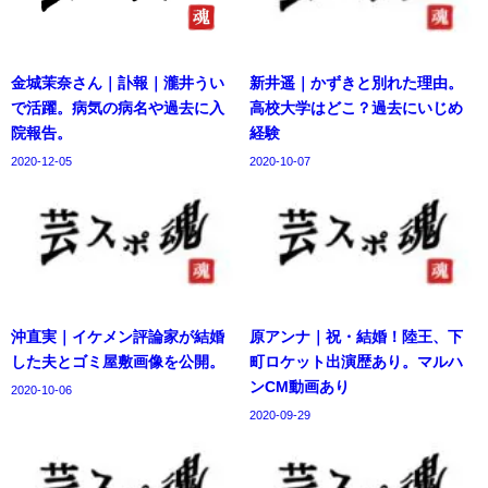
金城茉奈さん｜訃報｜瀧井うい
新井遥｜かずきと別れた理由。
で活躍。病気の病名や過去に入
高校大学はどこ？過去にいじめ
院報告。
経験
2020-12-05
2020-10-07
沖直実｜イケメン評論家が結婚
原アンナ｜祝・結婚！陸王、下
した夫とゴミ屋敷画像を公開。
町ロケット出演歴あり。マルハ
ンCM動画あり
2020-10-06
2020-09-29