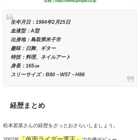
出典：https://www.google.co.jp
生年月日：1984年2月25日
血液型：A型
出身地：鳥取県米子市
趣味：日舞、ギター
特技：料理、ネイルアート
身長：165㎝
スリーサイズ：B80－W57－H86
経歴まとめ
松本若菜さんの経歴をざっとおさらいしましょう。
「仮面ライダー電王」
2007年
で女優デビュー。