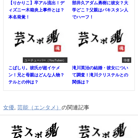
【りかりこ】卒アル流出！デ
部井久アダム勇樹に彼女？大
ィズニー木箱炎上事件とは？
学どこ？父親はパキスタン人
本名発覚！
でハーフ！
ユーチューバー（YouTuber）
俳優
こばしり。彼氏が超イケメ
滝川英治の結婚・彼女につい
ン！兄と母親はどんな人物？
て調査！滝川クリステルとの
テルとの仲は？
関係は？
女優
,
芸能（エンタメ）
の関連記事