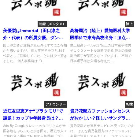
芸能（エンタメ）
陸上
美優梨はImmortal（田口淳之
高橋周治（陸上）愛知医科大学
介・代表）の所属女優。ダンス
医学科で東海高校出身！頂点を
経歴は？
目指す
田口淳之介が逮捕された件はすでにご存知
史上最高レベル2017陸上の日本選手権男
かと思いますが、 個人事務所を立ち上げ
子１００メートル決勝で走る 陸上の高橋
代表として活動していたことには少々驚き
周治選手が話題となっています。 不調で
ました。 個人事務所は『i...
日本選手権は欠場も考えた...
アナウンサー
相撲
近江友里恵アナ“ブラタモリ”で
貴乃花親方ファッションセンス
話題！カップや年齢身長は？ち
がおかしい？怪しいサングラス
ら見せ？
とは？
Ads By Googleタレントのタモリさんが全
貴乃花親方が連日テレビに出突っ張りです
国各地をぶらぶらと歩き回り、歴史や人々
ね。 そんな貴乃花親方のファッションに
と触れ合う番組でNHKの人気番組『ブラ
今回は注目してみました。 ファッション