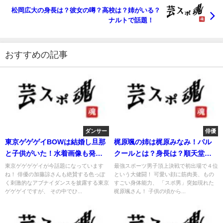
松岡広大の身長は？彼女の噂？高校は？姉がいる？
ナルトで話題！
おすすめの記事
ダンサー
俳優
東京ゲゲゲイBOWは結婚し旦那
梶原颯の姉は梶原みなみ！パル
と子供がいた！水着画像も発
クールとは？身長は？順天堂大
見！
学？
東京ゲゲゲゲイが今話題になっています
最強スポーツ男子頂上決戦で初出場で４位
ね！ 俳優の加藤諒さんも絶賛する色っぽ
という大健闘！ 可愛い顔に筋肉美、もの
く刺激的なアブナイダンスを披露する東京
すごい身体能力、 「スポ男」突如現れた
ゲゲゲイですが、 その中でひ...
梶原颯さん！ 子供の頃から...