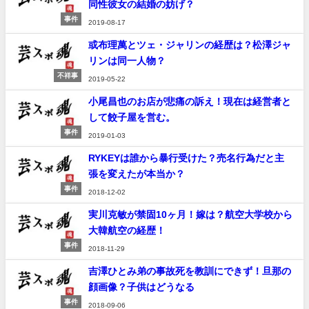
同性彼女の結婚の妨げ？
事件
2019-08-17
或布理萬とツェ・ジャリンの経歴は？松澤ジャ
リンは同一人物？
不祥事
2019-05-22
小尾昌也のお店が悲痛の訴え！現在は経営者と
して餃子屋を営む。
事件
2019-01-03
RYKEYは誰から暴行受けた？売名行為だと主
張を変えたが本当か？
事件
2018-12-02
実川克敏が禁固10ヶ月！嫁は？航空大学校から
大韓航空の経歴！
事件
2018-11-29
吉澤ひとみ弟の事故死を教訓にできず！旦那の
顔画像？子供はどうなる
事件
2018-09-06