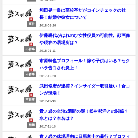
2018-02-02
和田晃一良は高校卒だがコインチェックの社
長！結婚や彼女について
事件
2018-01-26
伊藤親代がはれのひ女性役員の可能性。顔画像
や現在の居場所は？
不祥事
2018-01-11
市原幹也プロフィール！嫁や子供はいる？セク
ハラ告白され炎上！
不祥事
2017-12-20
武田修宏が逮捕？インサイダー取引疑い！合コ
ンが現場！
不祥事
2017-11-30
貴ノ岩の全治2週間の謎！松村邦洋との関係？
水とは？本名は？
相撲
2017-11-16
貴ノ岩の休場理由は日馬富士の暴行？プロフィ