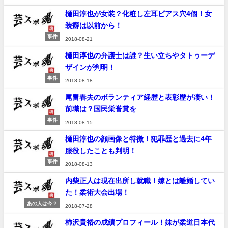
樋田淳也が女装？化粧し左耳ピアス穴4個！女
装癖は以前から！
事件
2018-08-21
樋田淳也の弁護士は誰？生い立ちやタトゥーデ
ザインが判明！
事件
2018-08-18
尾畠春夫のボランティア経歴と表彰歴が凄い！
前職は？国民栄誉賞を
事件
2018-08-15
樋田淳也の顔画像と特徴！犯罪歴と過去に4年
服役したことも判明！
事件
2018-08-13
内柴正人は現在出所し就職！嫁とは離婚してい
た！柔術大会出場！
あの人は今？
2018-07-28
柿沢貴裕の成績プロフィール！妹が柔道日本代