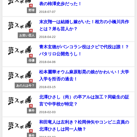
表の柿澤史歩だった！
野球
2018-07-07
末次翔一は結婚し嫁がいた！相方の小橋川共作
とは？弟も芸人か？
お笑い芸人
2018-04-22
青木玄徳がバンコラン役はクビで代役は誰！？
パタリロ公開危うし！
俳優
2018-04-06
松本麗華オウム麻原彰晃の娘がかわいい！大学
入学を拒否の過去！
あの人は今？
2018-03-15
北澤ひさし（尚）の卒アルは加工？同級生の証
言で中学校が特定？
事件
2018-02-03
和田竜人は左利き？松岡伸矢やコンビニ店員の
北澤ひさしは同一人物？
事件