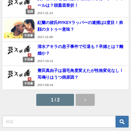
ールは？頭蓋底骨折！
相撲
2017-11-13
紅蘭の彼氏RYKEYラッパーの逮捕は2度目！弟
顔のタトゥー意味？
不祥事
2017-11-08
清水アキラの息子事件で引退も？卒婚とは？離
婚か？
不祥事
2017-10-12
豊田真由子は眉毛角度変えたが性格変化なし！
耳鳴りはうつ病原因？
不祥事
2017-09-19
1 / 2