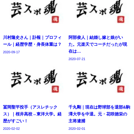
川村隆史さん｜訃報｜プロフィ
阿部俊人｜結婚し嫁と娘がい
ール｜経歴学歴・身長体重は？
た。元楽天でコーチだったが現
在は…
2020-09-17
2020-07-21
冨岡聖平投手（アスレチック
千丸剛｜現在は野球部を退部&駒
ス）｜桜井高校→東洋大学。経
澤大学を中退。元・花咲徳栄の
歴がすごい！
主将逮捕
2020-02-02
2020-02-01