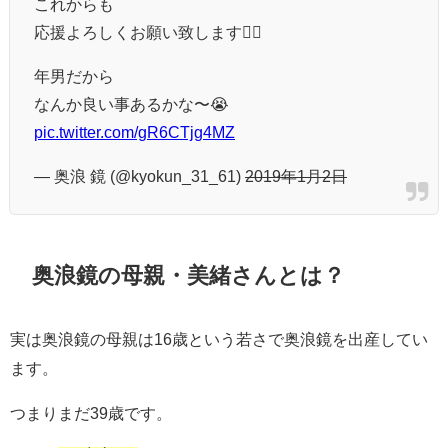
これからも
応援よろしくお願い致します🙇‍♂️
年男だから
なんか良い事あるかな〜😭
pic.twitter.com/gR6CTjg4MZ
— 奥浪 鏡 (@kyokun_31_61)
2019年1月2日
奥浪鏡の母親・美緒さんとは？
実は奥浪鏡の母親は16歳という若さで奥浪鏡を出産してい
ます。
つまりまだ39歳です。