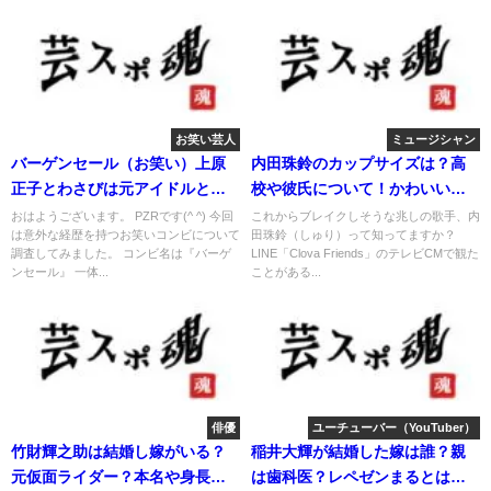
お笑い芸人
ミュージシャン
バーゲンセール（お笑い）上原
内田珠鈴のカップサイズは？高
正子とわさびは元アイドルと女
校や彼氏について！かわいいと
優。
話題！
おはようございます。 PZRです(^ ^) 今回
これからブレイクしそうな兆しの歌手、内
は意外な経歴を持つお笑いコンビについて
田珠鈴（しゅり）って知ってますか？
調査してみました。 コンビ名は『バーゲ
LINE「Clova Friends」のテレビCMで観た
ンセール』 一体...
ことがある...
俳優
ユーチューバー（YouTuber）
竹財輝之助は結婚し嫁がいる？
稲井大輝が結婚した嫁は誰？親
元仮面ライダー？本名や身長？
は歯科医？レペゼンまるとは親