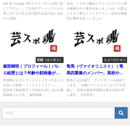
子供は？
友！
Ads By Google TBSドラマ『ダメな私に恋
先日、ミスター慶応のファイナリストの男
して下さい。』で主演のディーンフジオカ
が逮捕された事件がありましたね 今度は
演じるﾄﾞSで元上司の黒沢主任の兄が３話
ミスター東大ファイナリスト、稲井大輝被
から登場...
告が事件を起こしました...
芸能（エンタメ）
ミュージシャン
服部樹咲｜プロフィール｜バレ
竜馬（ヴァイオリニスト）｜竜
エ経歴とは？年齢や顔画像が判
馬四重奏のメンバー。高校や大
明。
学・結婚は？
草彅剛さんがトランスジェンダーの主人公
竜馬さんは5歳で、ヴァイオリンを始めて
を演じる映画『ミッドナイトスワン』。
います。 ‬ ‪10歳でヴァイオリンのプロを目
凪沙役で疑似母子と子供役を演じるのが服
指し、 音楽の高校卒業後は東京音楽大学
部樹咲さんです。 服部樹咲...
へ進学。 大学在学...