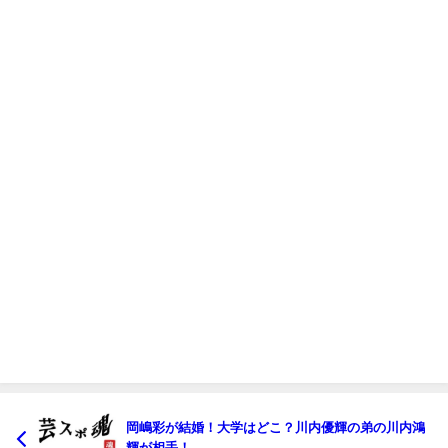
岡嶋彩が結婚！大学はどこ？川内優輝の弟の川内鴻
輝が相手！