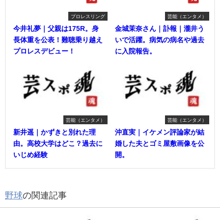
プロレスリング
芸能（エンタメ）
今井礼夢｜父親は175R。身
金城茉奈さん｜訃報｜瀧井う
長体重を公表！難聴乗り越え
いで活躍。病気の病名や過去
プロレスデビュー！
に入院報告。
芸能（エンタメ）
芸能（エンタメ）
新井遥｜かずきと別れた理
沖直実｜イケメン評論家が結
由。高校大学はどこ？過去に
婚した夫とゴミ屋敷画像を公
いじめ経験
開。
野球
の関連記事