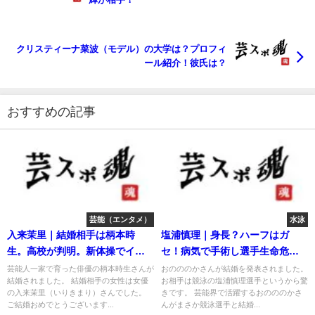
クリスティーナ菜波（モデル）の大学は？プロフィ
ール紹介！彼氏は？
おすすめの記事
芸能（エンタメ）
水泳
入来茉里｜結婚相手は柄本時
塩浦慎理｜身長？ハーフはガ
生。高校が判明。新体操でイン
セ！病気で手術し選手生命危機
ターハイ出場！
だった。
芸能人一家で育った俳優の柄本時生さんが
おのののかさんが結婚を発表されました。
結婚されました。 結婚相手の女性は女優
お相手は競泳の塩浦慎理選手というから驚
の入来茉里（いりきまり）さんでした。
きです。 芸能界で活躍するおのののかさ
ご結婚おめでとうございます...
んがまさか競泳選手と結婚...