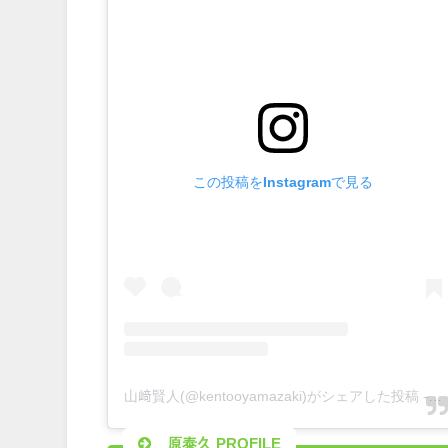
この投稿をInstagramで見る
山﨑賢人(@kentooyamazaki)がシェアした投稿
-
2
原泰久 PROFILE