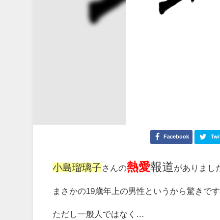
Facebook
Twi
熱愛
報道
小島瑠璃子
さんの
がありまし
まさかの19歳年上の男性というから驚きで
ただし一般人ではなく…