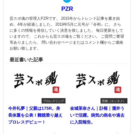
PZR
芸スポ魂の管理人PZRです。 2015年からトレンド記事を書き始
め、4年が経過しました。 2019年5月に元号が『令和』に。 さら
に多くの情報を発信していく決意を致しました。 毎日更新をして
いますので、 これからも芸スポ魂をご覧ください。 ご質問ご要望
等ありましたら、 問い合わせページまたはコメント欄からご連絡
お願い致します。
最近書いた記事
プロレスリング
芸能（エンタメ）
今井礼夢｜父親は175R。身
金城茉奈さん｜訃報｜瀧井う
長体重を公表！難聴乗り越え
いで活躍。病気の病名や過去
プロレスデビュー！
に入院報告。