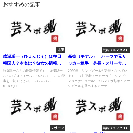
おすすめの記事
俳優
芸能（エンタメ）
絃瀬聡一（ひょんじぇ）は在日
新奈（モデル）｜ハーフで元サ
韓国人？本名は？彼女の情報あ
ッカー選手！身長・スリーサイ
り！
ズが判明
絃瀬聡一さんの最新情報です。 絃瀬聡一
2020年トリンプガールが話題となってい
さんのプロフィールについてはこちらの記
ます。 女性下着メーカーの「トリンプイ
事をご覧ください。 ↓↓↓↓↓↓↓↓↓↓
ンターナショナルジャパン」が毎年イメー
https://gei...
ジガールを選出するオーデ...
スポーツ
芸能（エンタメ）