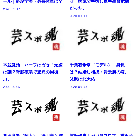
ール｜経歴学歴・身長体重は？
セ！病気で手術し選手生命危機
だった。
2020-09-17
2020-09-09
本並健治｜ハーフはガセ！元嫁
千葉有希奈（モデル）｜身長
は誰？腎臓破裂で驚異の回復
は？結婚し相撲・貴景勝の嫁。
力。
父親は北天佑
2020-09-05
2020-08-30
和田麻希（陸上）｜湊明憲と結
与座優貴｜wiki風プロフ｜横浜流