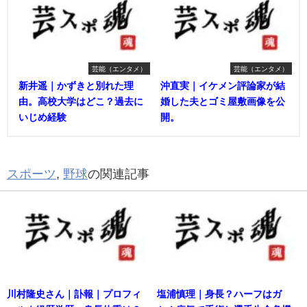
芸能（エンタメ）
芸能（エンタメ）
新井遥｜かずきと別れた理
沖直実｜イケメン評論家が結
由。高校大学はどこ？過去に
婚した夫とゴミ屋敷画像を公
いじめ経験
開。
スポーツ
,
野球
の関連記事
川村隆史さん｜訃報｜プロフィ
塩浦慎理｜身長？ハーフはガ