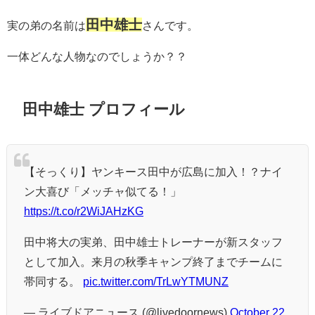
田中雄士
実の弟の名前は
さんです。
一体どんな人物なのでしょうか？？
田中雄士 プロフィール
【そっくり】ヤンキース田中が広島に加入！？ナイ
ン大喜び「メッチャ似てる！」
https://t.co/r2WiJAHzKG
田中将大の実弟、田中雄士トレーナーが新スタッフ
として加入。来月の秋季キャンプ終了までチームに
帯同する。
pic.twitter.com/TrLwYTMUNZ
— ライブドアニュース (@livedoornews)
October 22,