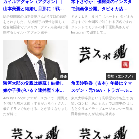
カイルアグォン（アグオン）｜
木下さやか｜優樹菜のインスタ
山本美憂と結婚し旦那に！戦績
で顔画像公開。タピオカ店
や経歴
♯ALLRIGHT
総合格闘家の山本美憂さんが4度目の結婚
＃ＡＬＬＲＩＧＨＴ（ハート） タピオカ
をされました。 結婚相手の男性は同じく
店はすでに全国区で知られる店名ですね！
総合格闘家でアメリカ・グアムを拠点に活
タレントでモデルの木下優樹菜さんが
動するカイル・アグォン選手...
Instagramで謝罪して...
俳優
芸能（エンタメ）
駿河太郎の父親は鶴瓶！結婚し
角田沙弥香（吉本）年齢は？マ
嫁や子供がいる？逮捕歴？本名
スゲン・元YGA・トラガール異
や身長？
色の経歴！
Ads By Google アナザースカイで一躍脚光
東京大学卒業という高学歴の持ち主で お
を浴びた駿河太郎（するがたろう）さん。
笑いコンビ「あかもん」で活躍中の よし
最近ドラマで見かけることが多くなりまし
もとクリエイティブエージェンシー所属
たが特に...
澤井俊幸さんが結婚を発表さ...