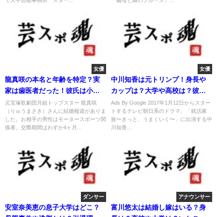
で大手芸能事務所「スター...
「義母と娘のブルース」...
女優
女優
龍真咲の本名と年齢を特定？実
中川知香は元トリンプ！身長や
家は歯医者だった！彼氏は小泉
カップは？大学や高校は？彼氏
進次郎？
は？
元宝塚歌劇団月組トップスター 龍真咲
Ads By Google 2017年1月12日からスター
（りゅうまさき）さんに結婚報道がありま
トするテレビ朝日系のドラマ、「就活家
した。お相手の男性はモータースポーツ関
族〜きっと、うまくいく〜」に出演する中
係者。交際期間はわずか4ヶ月...
川知香...
ダンサー
アナウンサー
安室奈美恵の息子大学はどこ？
富川悠太は結婚し嫁はいる？身