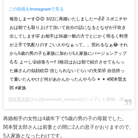
この投稿をInstagramで見る
報告しまーす😊😊 3/22に再婚いたしましたー✌️✌️ スポニチや
おは朝でも取り上げて頂いて自分の話になるとなぜか汗吹き
出してします🤣 お相手は36歳一般の方でとにかく明るく料理
が上手で気配りのすごい人やなぁって。。照れるなぁ😂 それ
から5歳の男の子も家族に加わり5人家族にバージョンアップ
💪💪 よーし😤頑張ろー‼️ 3枚目はおは朝で紹介させてもらっ
た嫁さんの似顔絵😊 信じられないぐらいの失笑🤣 自信持っ
て書いたんやけど何があかんかったんやろ💦 ✴︎ ✴︎ #関本賢太
郎 #家族
関本賢太郎
さん(@sekimoto_kentaro)がシェアした投稿 -
2019年 3月月25日午後6時09分PDT
再婚相手の女性は4歳年下で5歳の男の子の母親でした。
関本賢太郎さんは前妻との間に2人の息子がおりますので、
5人家族となったわけです。