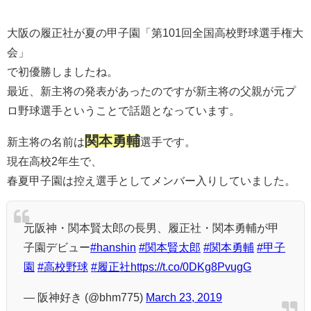
大阪の履正社が夏の甲子園「第101回全国高校野球選手権大
会」
で初優勝しましたね。
最近、新主将の発表があったのですが新主将の父親が元プ
ロ野球選手ということで話題となっています。
関本勇輔
新主将の名前は
選手です。
現在高校2年生で、
春夏甲子園は控え選手としてメンバー入りしていました。
元阪神・関本賢太郎の長男、履正社・関本勇輔が甲
子園デビュー
#hanshin
#関本賢太郎
#関本勇輔
#甲子
園
#高校野球
#履正社
https://t.co/0DKg8PvugG
— 阪神好き (@bhm775)
March 23, 2019