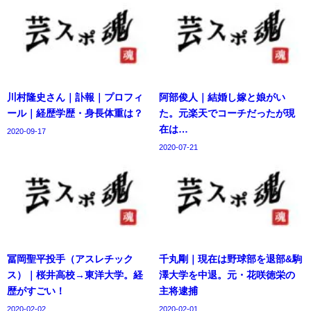
川村隆史さん｜訃報｜プロフィ
阿部俊人｜結婚し嫁と娘がい
ール｜経歴学歴・身長体重は？
た。元楽天でコーチだったが現
在は…
2020-09-17
2020-07-21
冨岡聖平投手（アスレチック
千丸剛｜現在は野球部を退部&駒
ス）｜桜井高校→東洋大学。経
澤大学を中退。元・花咲徳栄の
歴がすごい！
主将逮捕
2020-02-02
2020-02-01