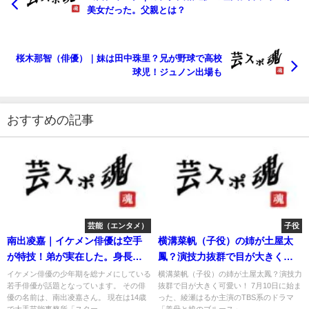
美女だった。父親とは？
桜木那智（俳優）｜妹は田中珠里？兄が野球で高校
球児！ジュノン出場も
おすすめの記事
芸能（エンタメ）
子役
南出凌嘉｜イケメン俳優は空手
横溝菜帆（子役）の姉が土屋太
が特技！弟が実在した。身長が
鳳？演技力抜群で目が大きく可
判明。
愛い！
イケメン俳優の少年期を総ナメにしている
横溝菜帆（子役）の姉が土屋太鳳？演技力
若手俳優が話題となっています。 その俳
抜群で目が大きく可愛い！ 7月10日に始ま
優の名前は、南出凌嘉さん。 現在は14歳
った、綾瀬はるか主演のTBS系のドラマ