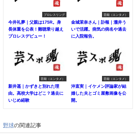
プロレスリング
芸能（エンタメ）
今井礼夢｜父親は175R。身
金城茉奈さん｜訃報｜瀧井う
長体重を公表！難聴乗り越え
いで活躍。病気の病名や過去
プロレスデビュー！
に入院報告。
芸能（エンタメ）
芸能（エンタメ）
新井遥｜かずきと別れた理
沖直実｜イケメン評論家が結
由。高校大学はどこ？過去に
婚した夫とゴミ屋敷画像を公
いじめ経験
開。
野球
の関連記事