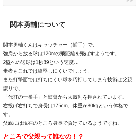
関本勇輔について
関本勇輔くんはキャッチャー（捕手）で、
強肩から放る球は120mの飛距離を飛ばすようです。
2塁への送球は1秒89という速度…
走者もこれでは盗塁しにくいでしょう。
また打撃面では打ちにくい球を巧打してしまう技術は父親
譲りで、
「代打の一番手」と監督から太鼓判を押されています。
右投げ右打ちで身長は175cm、体重が80kgという体格で
す。
父親には現在のところ身長で負けているようですね。
ところで父親って誰なの！？