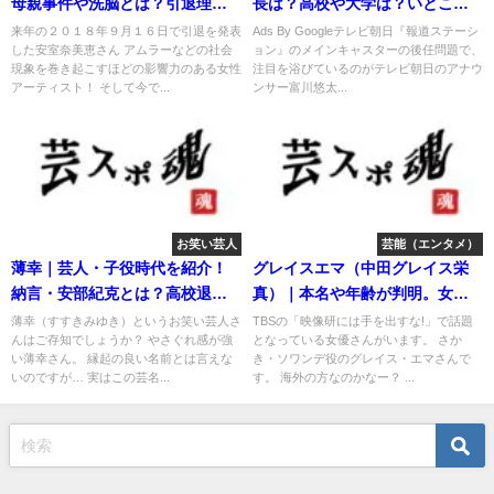
母親事件や洗脳とは？引退理由
長は？高校や大学は？いとこが
は？
ALS？
来年の２０１８年９月１６日で引退を発表
Ads By Googleテレビ朝日『報道ステーシ
した安室奈美恵さん アムラーなどの社会
ョン』のメインキャスターの後任問題で、
現象を巻き起こすほどの影響力のある女性
注目を浴びているのがテレビ朝日のアナウ
アーティスト！ そして今で...
ンサー富川悠太...
お笑い芸人
芸能（エンタメ）
薄幸｜芸人・子役時代を紹介！
グレイスエマ（中田グレイス栄
納言・安部紀克とは？高校退学
真）｜本名や年齢が判明。女
理由は？
優・モデル！
薄幸（すすきみゆき）というお笑い芸人さ
TBSの「映像研には手を出すな!」で話題
んはご存知でしょうか？ やさぐれ感が強
となっている女優さんがいます。 さか
い薄幸さん。 縁起の良い名前とは言えな
き・ソワンデ役のグレイス・エマさんで
いのですが… 実はこの芸名...
す。 海外の方なのかなー？ ...