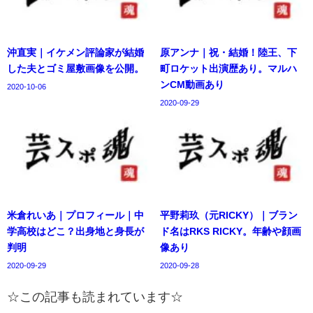
沖直実｜イケメン評論家が結婚
原アンナ｜祝・結婚！陸王、下
した夫とゴミ屋敷画像を公開。
町ロケット出演歴あり。マルハ
ンCM動画あり
2020-10-06
2020-09-29
米倉れいあ｜プロフィール｜中
平野莉玖（元RICKY）｜ブラン
学高校はどこ？出身地と身長が
ド名はRKS RICKY。年齢や顔画
判明
像あり
2020-09-29
2020-09-28
☆この記事も読まれています☆