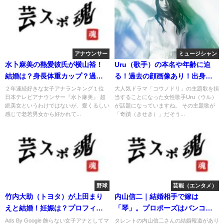
アナウンサー
ミュージシャン
水卜麻美の熱愛彼氏が横山裕！
Uru（歌手）の本名や年齢に迫
結婚は？身長体重カップ？過去
る！過去の顔画像あり！出身
や妹は？
は？
２年連続好きな女子アナランキング１位
大人気ドラマ「コウノドリ」の主題歌を担
日本テレビアナウンサー『水卜麻美』 超
当することになった女性歌手Uru（ウル）
絶美女というわけではないが、愛くるしい
が話題になっていますね。 その主題歌が
感じで老若男女から好かれて...
「奇蹟（きせき）」だそう...
野球
芸能（エンタメ）
竹内大助（トヨタ）が上田まり
内山信二｜結婚相手で嫁は
えと結婚！妊娠は？プロフィー
「琴」。プロポーズはバンコク
ルや性格は？
で計画的に。
Ads By Google 飾らない女子アナとしてマ
タレントの内山信二さんの結婚報道があり