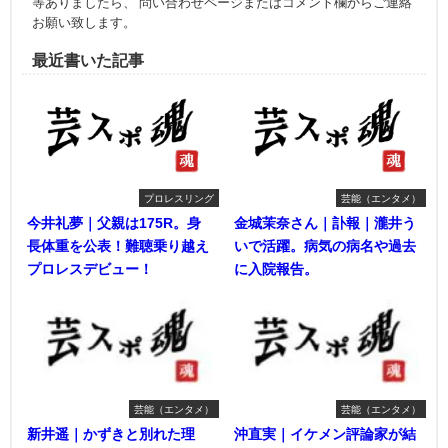
等ありましたら、 問い合わせページまたはコメント欄からご連絡
お願い致します。
最近書いた記事
プロレスリング
芸能（エンタメ）
今井礼夢｜父親は175R。身
金城茉奈さん｜訃報｜瀧井う
長体重を公表！難聴乗り越え
いで活躍。病気の病名や過去
プロレスデビュー！
に入院報告。
芸能（エンタメ）
芸能（エンタメ）
新井遥｜かずきと別れた理
沖直実｜イケメン評論家が結