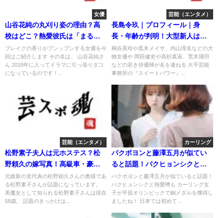
女優
芸能（エンタメ）
山谷花純の丸刈り姿の理由？高
長島令玖｜プロフィール｜身
校はどこ？熱愛彼氏は「まるく
長・年齢が判明！大型新人は理
ん」！
系男子！
ブレイクの香りがプンップンする女優を今
桐谷美玲や黒木メイサ、内山理名などの大
回はご紹介します その名は、 山谷花純さ
物女優や 岡田健史や高杉真宙、荒木飛羽
ん 2018年に入ってドラマに引っ張りダコ
などの若き俳優陣が名を連ねる 大手芸能
になっているのです！...
事務所の『スイートパワー』...
芸能（エンタメ）
カーリング
松野素子夫人は元ホステス？松
パクボヨンと藤澤五月が似てい
野頼久の嫁写真！高級車・豪邸
ると話題！パクヒョンシクと熱
で話題
愛噂も
元維新の党代表の松野頼久さんの奥様であ
パクボヨンと藤澤五月が似ていると話題！
る松野素子さんが話題になっています。
パクヒョンシクと熱愛噂も カーリング女
美魔女として知られる松野素子さんは現在
子が平昌オリンピックで銅メダルを獲得し
58歳。 話題のきっかけは...
ましたね！ 日本では初めて...