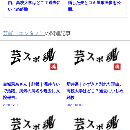
由。高校大学はどこ？過去に
婚した夫とゴミ屋敷画像を公
いじめ経験
開。
芸能（エンタメ）
の関連記事
金城茉奈さん｜訃報｜瀧井うい
新井遥｜かずきと別れた理由。
で活躍。病気の病名や過去に入
高校大学はどこ？過去にいじめ
院報告。
経験
2020-12-05
2020-10-07