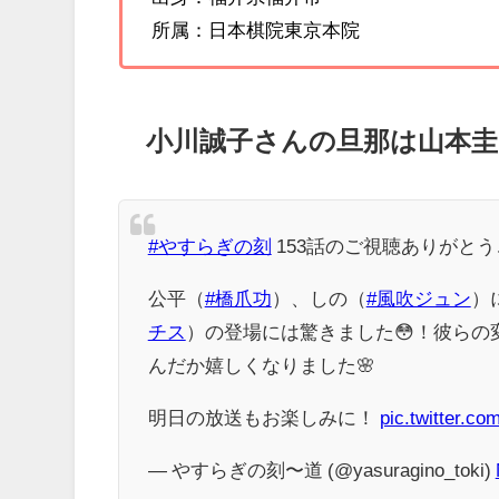
所属：日本棋院東京本院
小川誠子さんの旦那は山本圭
#やすらぎの刻
153話のご視聴ありがと
公平（
#橋爪功
）、しの（
#風吹ジュン
）
チス
）の登場には驚きました😳！彼ら
んだか嬉しくなりました🌸
明日の放送もお楽しみに！
pic.twitter.c
— やすらぎの刻〜道 (@yasuragino_toki)