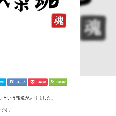
tter
はてブ
Pocket
Feedly
たという報道がありました。
のです。