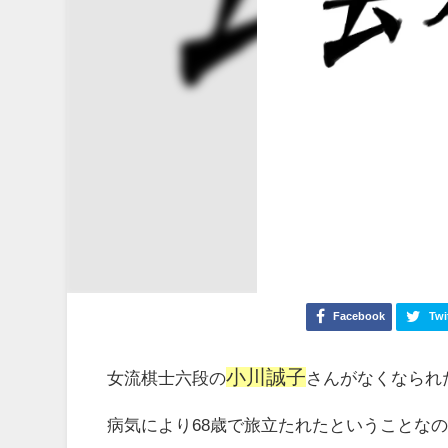
Facebook
Twi
小川誠子
女流棋士六段の
さんがなくなられ
病気により68歳で旅立たれたということな