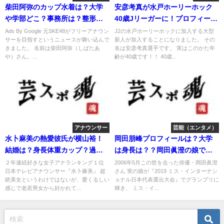
柴田阿弥のカップ水着は？大学
安彦考真が水戸ホーリーホック
や学部どこ？事務所は？整形や
40歳Jリーガーに！プロフィー
卒アルは？
ル！
Ads By Google 元SKE48がフリーアナウン
J2の水戸ホーリーホックに加入する大型
サーを目指すというニュースが舞い込んで
新人が加入することになりました。 その
きました。 名前は柴田阿弥（しばたあ
名は安彦考真選手です。 実はこのかた年
や）さん。...
齢が40歳です！！ 40歳...
アナウンサー
芸能（エンタメ）
水卜麻美の熱愛彼氏が横山裕！
岡田朋峰プロフィールは？大学
結婚は？身長体重カップ？過去
は身長は？？岡田眞澄の娘でハ
や妹は？
ーフ？
２年連続好きな女子アナランキング１位
2006年5月この世を去った俳優・岡田眞澄
日本テレビアナウンサー『水卜麻美』 超
さん 実の娘が『2019 ミス・インターナシ
絶美女というわけではないが、愛くるしい
ョナル日本代表選出大会』でグランプリに
感じで老若男女から好かれて...
輝き、 ミス・イ...