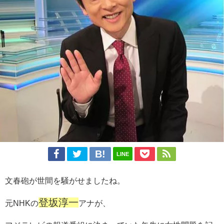
LINE
文春砲が世間を騒がせましたね。
登坂淳一
元NHKの
アナが、