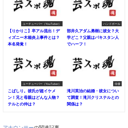
ユーチューバー（YouTuber）
ハンドボール
【りかりこ】卒アル流出！デ
部井久アダム勇樹に彼女？大
ィズニー木箱炎上事件とは？
学どこ？父親はパキスタン人
本名発覚！
でハーフ！
ユーチューバー（YouTuber）
俳優
こばしり。彼氏が超イケメ
滝川英治の結婚・彼女につい
ン！兄と母親はどんな人物？
て調査！滝川クリステルとの
テルとの仲は？
関係は？
アナウンサー
の関連記事