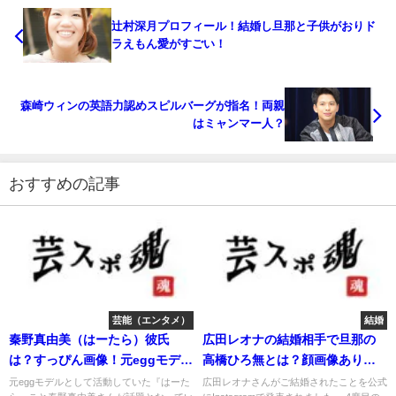
辻村深月プロフィール！結婚し旦那と子供がおりド
ラえもん愛がすごい！
森崎ウィンの英語力認めスピルバーグが指名！両親
はミャンマー人？
おすすめの記事
芸能（エンタメ）
結婚
秦野真由美（はーたら）彼氏
広田レオナの結婚相手で旦那の
は？すっぴん画像！元eggモデル
高橋ひろ無とは？顔画像あり！
が社長に
経歴は？
元eggモデルとして活動していた『はーた
広田レオナさんがご結婚されたことを公式