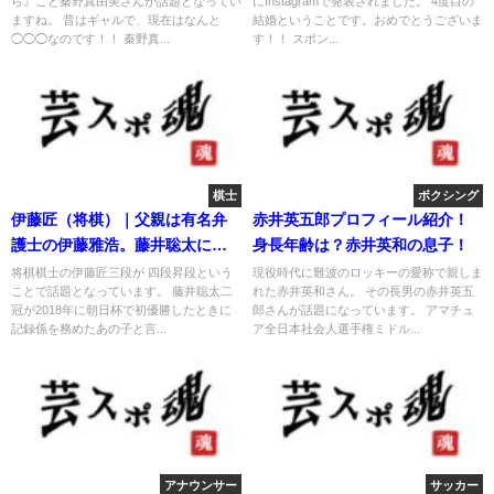
ら』こと秦野真由美さんが話題となってい
にInstagramで発表されました。 4度目の
ますね。 昔はギャルで、現在はなんと
結婚ということです。おめでとうございま
◯◯◯なのです！！ 秦野真...
す！！ スポン...
棋士
ボクシング
伊藤匠（将棋）｜父親は有名弁
赤井英五郎プロフィール紹介！
護士の伊藤雅浩。藤井聡太にも
身長年齢は？赤井英和の息子！
勝利
将棋棋士の伊藤匠三段が 四段昇段という
現役時代に難波のロッキーの愛称で親しま
ことで話題となっています。 藤井聡太二
れた赤井英和さん。 その長男の赤井英五
冠が2018年に朝日杯で初優勝したときに
郎さんが話題になっています。 アマチュ
記録係を務めたあの子と言...
ア全日本社会人選手権ミドル...
アナウンサー
サッカー