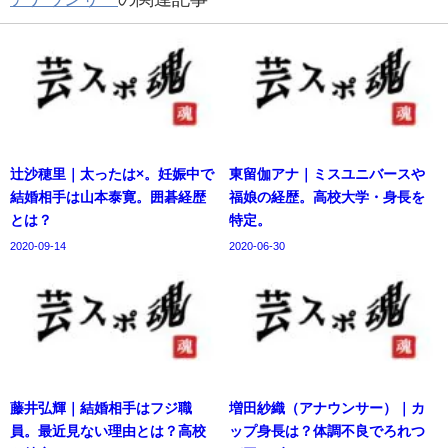
辻沙穂里｜太ったは×。妊娠中で
東留伽アナ｜ミスユニバースや
結婚相手は山本泰寛。囲碁経歴
福娘の経歴。高校大学・身長を
とは？
特定。
2020-09-14
2020-06-30
藤井弘輝｜結婚相手はフジ職
増田紗織（アナウンサー）｜カ
員。最近見ない理由とは？高校
ップ身長は？体調不良でろれつ