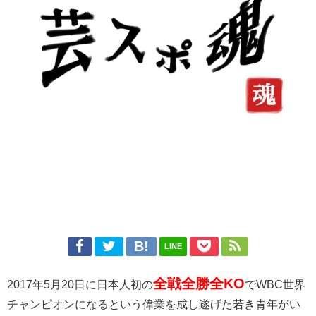
LINE
全戦全勝全KO
2017年5月20日に日本人初の
でWBC世界
チャンピオンになるという偉業を成し遂げた若き青年がい