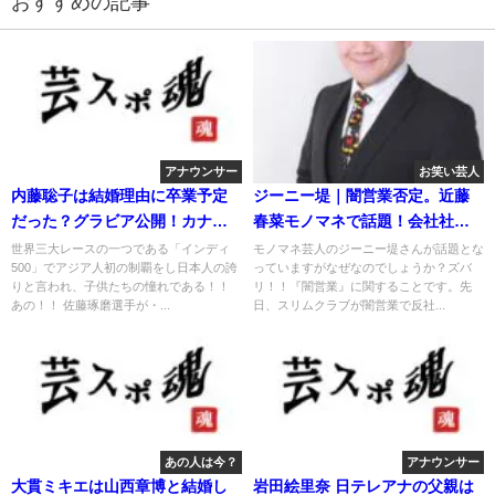
おすすめの記事
アナウンサー
お笑い芸人
内藤聡子は結婚理由に卒業予定
ジーニー堤｜闇営業否定。近藤
だった？グラビア公開！カナダ
春菜モノマネで話題！会社社長
不倫？
の素顔。
世界三大レースの一つである「インディ
モノマネ芸人のジーニー堤さんが話題とな
500」でアジア人初の制覇をし日本人の誇
っていますがなぜなのでしょうか？ズバ
りと言われ、子供たちの憧れである！！
リ！！『闇営業』に関することです。先
あの！！ 佐藤琢磨選手が・...
日、スリムクラブが闇営業で反社...
あの人は今？
アナウンサー
大貫ミキエは山西章博と結婚し
岩田絵里奈 日テレアナの父親は