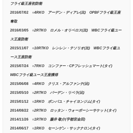
フライ級王座初防衛
2016/07/02
○4RKO アーデン・ディアレ(比) OPBFフライ級王座
奪取
2016/03/05
○2RTKO ロメル・オリベロス(比) WBCフライ級ユー
ス王座防衛
2015/11/07
○10RTKO レンレン・テソリオ(比) WBCフライ級ユ
ース王座防衛
2015/07/24
○7RKO コンファー・CPフレッシュマート(タイ)
WBCフライ級ユース王座獲得
2015/06/08
○4RKO クリス・アルファンテ(比)
2015/05/10
○2RTKO バーデン・リベラ(比)
2015/01/12
○1RKO ポンパユ・チャイヨンジム(タイ)
2014/08/22
○2RTKO ロッタン・ウォーポーシーサケット(タイ)
2014/11/26
○1RTKO 藤井 敬介(宇都宮金田)
2014/06/17
○1RKO セーンゲン・サックナロン(タイ)