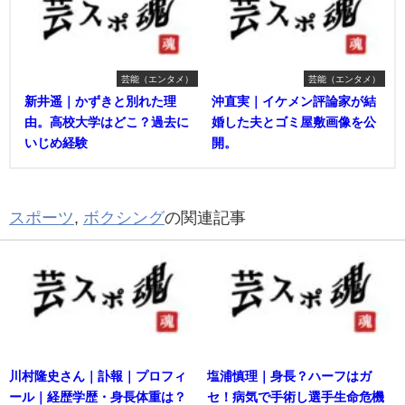
芸能（エンタメ）
芸能（エンタメ）
新井遥｜かずきと別れた理
沖直実｜イケメン評論家が結
由。高校大学はどこ？過去に
婚した夫とゴミ屋敷画像を公
いじめ経験
開。
スポーツ
,
ボクシング
の関連記事
川村隆史さん｜訃報｜プロフィ
塩浦慎理｜身長？ハーフはガ
ール｜経歴学歴・身長体重は？
セ！病気で手術し選手生命危機