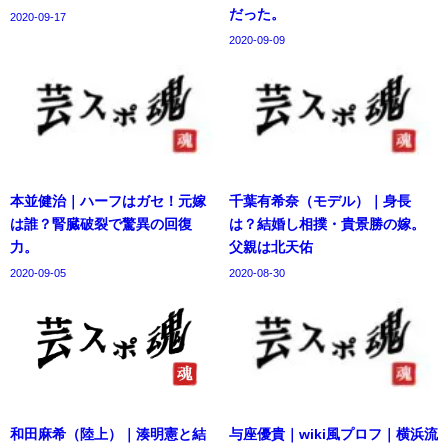
だった。
2020-09-17
2020-09-09
本並健治｜ハーフはガセ！元嫁
千葉有希奈（モデル）｜身長
は誰？腎臓破裂で驚異の回復
は？結婚し相撲・貴景勝の嫁。
力。
父親は北天佑
2020-09-05
2020-08-30
和田麻希（陸上）｜湊明憲と結
与座優貴｜wiki風プロフ｜横浜流