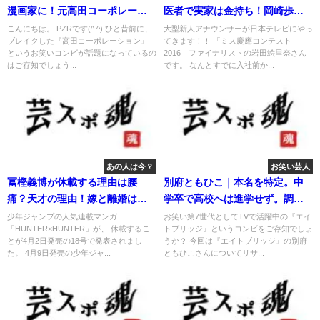
漫画家に！元高田コーポレーシ
医者で実家は金持ち！岡崎歩美
ョン。
だった！
こんにちは。 PZRです(^ ^) ひと昔前に、
大型新人アナウンサーが日本テレビにやっ
ブレイクした『高田コーポレーション』
てきます！！ 「ミス慶應コンテスト
というお笑いコンビが話題になっているの
2016」ファイナリストの岩田絵里奈さん
はご存知でしょう...
です。 なんとすでに入社前か...
あの人は今？
お笑い芸人
冨樫義博が休載する理由は腰
別府ともひこ｜本名を特定。中
痛？天才の理由！嫁と離婚はガ
学卒で高校へは進学せず。調理
セネタ？
師免許所持
少年ジャンプの人気連載マンガ
お笑い第7世代としてTVで活躍中の『エイ
「HUNTER×HUNTER」が、 休載するこ
トブリッジ』というコンビをご存知でしょ
とが4月2日発売の18号で発表されまし
うか？ 今回は『エイトブリッジ』の別府
た。 4月9日発売の少年ジャ...
ともひこさんについてリサ...