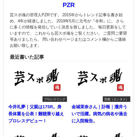
PZR
芸スポ魂の管理人PZRです。 2015年からトレンド記事を書き始
め、4年が経過しました。 2019年5月に元号が『令和』に。 さら
に多くの情報を発信していく決意を致しました。 毎日更新をして
いますので、 これからも芸スポ魂をご覧ください。 ご質問ご要望
等ありましたら、 問い合わせページまたはコメント欄からご連絡
お願い致します。
最近書いた記事
プロレスリング
芸能（エンタメ）
今井礼夢｜父親は175R。身
金城茉奈さん｜訃報｜瀧井う
長体重を公表！難聴乗り越え
いで活躍。病気の病名や過去
プロレスデビュー！
に入院報告。