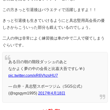
この方きっと引退後はバラエティで活躍しますよ！！
きっと引退後も生きていけるようにと具志堅用高会長の優
しさからこういった部分も鍛えているのでしょう。
二人の仲は非常によく練習後は車の中で二人で寝てしまう
ぐらいです。
ある日の朝の階段ダッシュのあと
なかよく夢の中の会長と比嘉大吾です(｡-∀-)
pic.twitter.com/xR6VhzsHU7
— 白井・具志堅スポーツジム（SGS公式）
(@sgsgym1995)
2017年4月18日