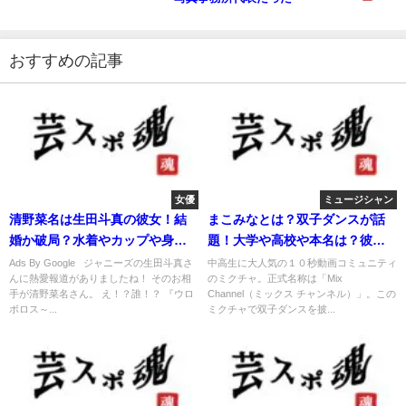
おすすめの記事
女優
ミュージシャン
清野菜名は生田斗真の彼女！結
まこみなとは？双子ダンスが話
婚か破局？水着やカップや身
題！大学や高校や本名は？彼氏
長？ぬー？
は？
Ads By Google ジャニーズの生田斗真さ
中高生に大人気の１０秒動画コミュニティ
んに熱愛報道がありましたね！ そのお相
のミクチャ。正式名称は「Mix
手が清野菜名さん。 え！？誰！？ 『ウロ
Channel（ミックス チャンネル）」。この
ボロス～...
ミクチャで双子ダンスを披...