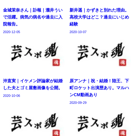
金城茉奈さん｜訃報｜瀧井うい
新井遥｜かずきと別れた理由。
で活躍。病気の病名や過去に入
高校大学はどこ？過去にいじめ
院報告。
経験
2020-12-05
2020-10-07
沖直実｜イケメン評論家が結婚
原アンナ｜祝・結婚！陸王、下
した夫とゴミ屋敷画像を公開。
町ロケット出演歴あり。マルハ
ンCM動画あり
2020-10-06
2020-09-29