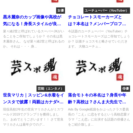
女優
ユーチューバー（YouTuber）
黒木麗奈のカップ画像や高校が
チョコレートスモーカーズと
気になる！身長スタイルが良い
は？本名は？メンバープロフィ
理由
ール紹介
菜々緒2世と呼ばれているスーパーJKがい
今話題のユーチューバー（YouTuber）チ
ることをご存知でしょうか？ その名は黒
ョコレートスモーカーズはご存知でしょう
木麗奈さん。 なぜ菜々緒2世と呼ばれるの
か？ 以後チョコスモと略させていただき
か。 それは・・・ 身...
ます。 大物ユーチュ...
芸能（エンタメ）
俳優
世良マリカ｜スッピン&水着をイ
落合モトキの本名は？身長や年
ンスタで披露！両親はカナダ×ハ
齢？高校は？さんま大先生で子
ーフと判明
役出演！
現役高校2年生の世良マリカさんがミスワ
Ads By Google紙袋をかぶったクラス委員
ールド2019でグランプリを獲得しまし
長の『こえ』に恋をするという高校恋愛ド
た。 おめでとうございます！！ さて世良
ラマ『こえ恋』に出演する話題の俳優さん
マリカさんは最年少でのグ...
をご紹介致しま...