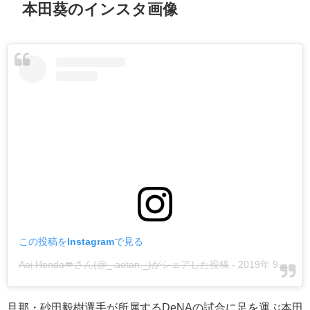
本田葵のインスタ画像
この投稿をInstagramで見る
Aoi Honda💋さん(@_.aotan._)がシェアした投稿
-
2019年 9月月16日午後11時45分PDT
旦那・砂田毅樹選手が所属するDeNAの試合に足を運ぶ本田