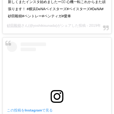
新しくまたインスタ始めましたー🙆‍♂️ 心機一転これからまた頑
張ります！ #横浜DeNAベイスターズ#ベイスターズ#DeNA#
砂田毅樹#ベントレー#ベンティガ#愛車
砂田毅樹
さん(@yoshikisunada)がシェアした投稿 -
2019年 6月月28日午後6時27分PDT
この投稿をInstagramで見る