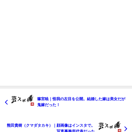
篠宮暁｜怪我の左目を公開。結婚した嫁は美女だが
鬼嫁だった！
熊田貴樹（クマダタカキ）｜顔画像はインスタで。
写真事務所代表だった