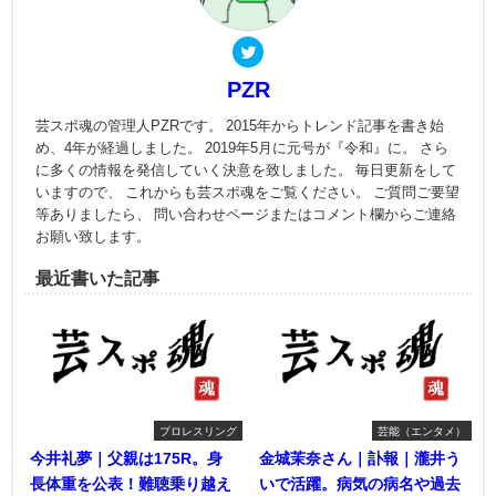
PZR
芸スポ魂の管理人PZRです。 2015年からトレンド記事を書き始
め、4年が経過しました。 2019年5月に元号が『令和』に。 さら
に多くの情報を発信していく決意を致しました。 毎日更新をして
いますので、 これからも芸スポ魂をご覧ください。 ご質問ご要望
等ありましたら、 問い合わせページまたはコメント欄からご連絡
お願い致します。
最近書いた記事
プロレスリング
芸能（エンタメ）
今井礼夢｜父親は175R。身
金城茉奈さん｜訃報｜瀧井う
長体重を公表！難聴乗り越え
いで活躍。病気の病名や過去