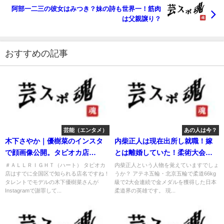
阿部一二三の彼女はみつき？妹の詩も世界一！筋肉
は父親譲り？
おすすめの記事
芸能（エンタメ）
あの人は今？
木下さやか｜優樹菜のインスタ
内柴正人は現在出所し就職！嫁
で顔画像公開。タピオカ店
とは離婚していた！柔術大会出
♯ALLRIGHT
場！
＃ＡＬＬＲＩＧＨＴ（ハート） タピオカ
内柴正人という人物を覚えていますでしょ
店はすでに全国区で知られる店名ですね！
うか？ アテネ五輪・北京五輪で柔道66kg
タレントでモデルの木下優樹菜さんが
級で2大会連続で金メダルを獲得した日本
Instagramで謝罪して...
柔道界の英雄です。 現...