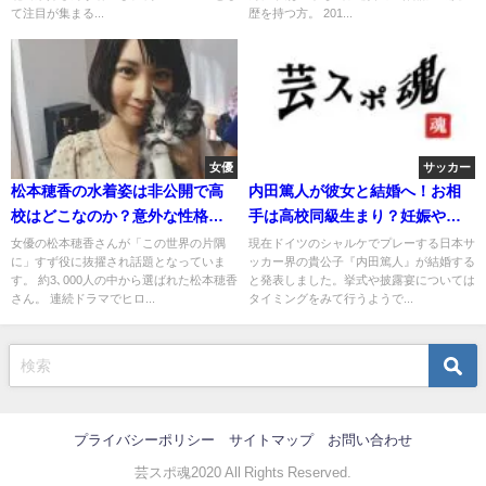
て注目が集まる...
歴を持つ方。 201...
女優
サッカー
松本穂香の水着姿は非公開で高
内田篤人が彼女と結婚へ！お相
校はどこなのか？意外な性格に
手は高校同級生まり？妊娠や出
驚愕！
産は？
女優の松本穂香さんが「この世界の片隅
現在ドイツのシャルケでプレーする日本サ
に」すず役に抜擢され話題となっていま
ッカー界の貴公子『内田篤人』が結婚する
す。 約3､000人の中から選ばれた松本穂香
と発表しました。挙式や披露宴については
さん。 連続ドラマでヒロ...
タイミングをみて行うようで...
プライバシーポリシー
サイトマップ
お問い合わせ
芸スポ魂2020 All Rights Reserved.