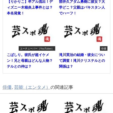
【りかりこ】卒アル流出！デ
部井久アダム勇樹に彼女？大
ィズニー木箱炎上事件とは？
学どこ？父親はパキスタン人
本名発覚！
でハーフ！
ユーチューバー（YouTuber）
俳優
こばしり。彼氏が超イケメ
滝川英治の結婚・彼女につい
ン！兄と母親はどんな人物？
て調査！滝川クリステルとの
テルとの仲は？
関係は？
俳優
,
芸能（エンタメ）
の関連記事