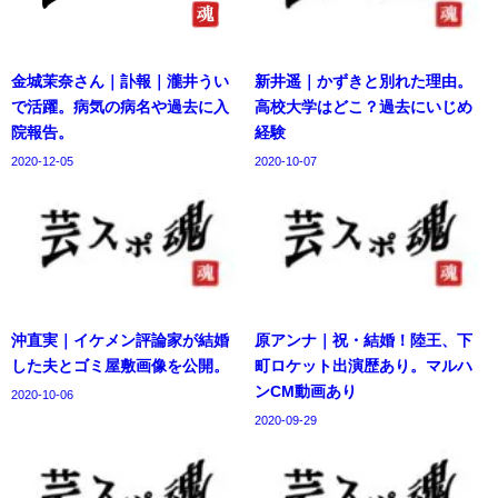
金城茉奈さん｜訃報｜瀧井うい
新井遥｜かずきと別れた理由。
で活躍。病気の病名や過去に入
高校大学はどこ？過去にいじめ
院報告。
経験
2020-12-05
2020-10-07
沖直実｜イケメン評論家が結婚
原アンナ｜祝・結婚！陸王、下
した夫とゴミ屋敷画像を公開。
町ロケット出演歴あり。マルハ
ンCM動画あり
2020-10-06
2020-09-29