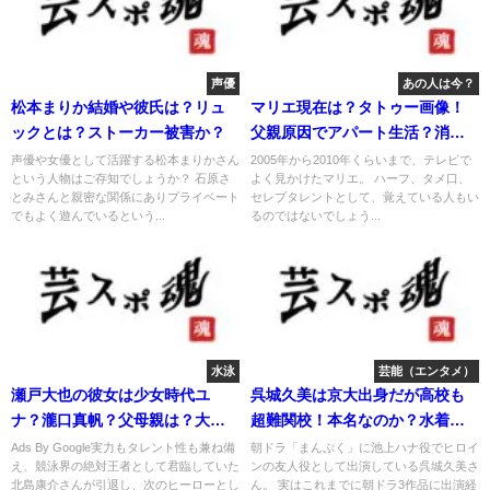
声優
あの人は今？
松本まりか結婚や彼氏は？リュ
マリエ現在は？タトゥー画像！
ックとは？ストーカー被害か？
父親原因でアパート生活？消え
た？
声優や女優として活躍する松本まりかさん
2005年から2010年くらいまで、テレビで
という人物はご存知でしょうか？ 石原さ
よく見かけたマリエ。 ハーフ、タメ口、
とみさんと親密な関係にありプライベート
セレブタレントとして、覚えている人もい
でもよく遊んでいるという...
るのではないでしょう...
水泳
芸能（エンタメ）
瀬戸大也の彼女は少女時代ユ
呉城久美は京大出身だが高校も
ナ？瀧口真帆？父母親は？大学
超難関校！本名なのか？水着画
は？身長は？
像は？
Ads By Google実力もタレント性も兼ね備
朝ドラ「まんぷく」に池上ハナ役でヒロイ
え、競泳界の絶対王者として君臨していた
ンの友人役として出演している呉城久美さ
北島康介さんが引退し、次のヒーローとし
ん。 実はこれまでに朝ドラ3作品に出演経