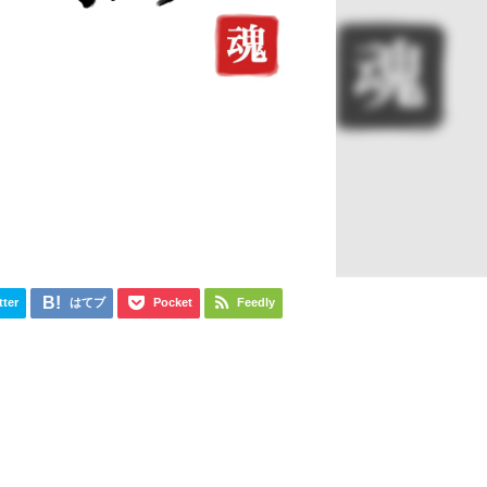
tter
はてブ
Pocket
Feedly