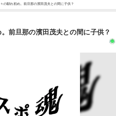
々の馴れ初め。前旦那の濱田茂夫との間に子供？
め。前旦那の濱田茂夫との間に子供？