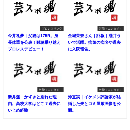
プロレスリング
芸能（エンタメ）
今井礼夢｜父親は175R。身
金城茉奈さん｜訃報｜瀧井う
長体重を公表！難聴乗り越え
いで活躍。病気の病名や過去
プロレスデビュー！
に入院報告。
芸能（エンタメ）
芸能（エンタメ）
新井遥｜かずきと別れた理
沖直実｜イケメン評論家が結
由。高校大学はどこ？過去に
婚した夫とゴミ屋敷画像を公
いじめ経験
開。