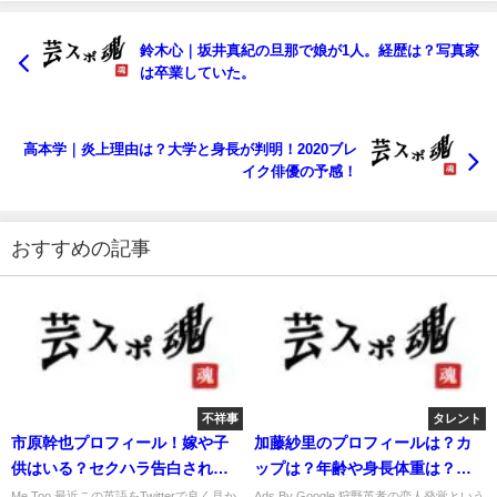
鈴木心｜坂井真紀の旦那で娘が1人。経歴は？写真家
は卒業していた。
高本学｜炎上理由は？大学と身長が判明！2020ブレ
イク俳優の予感！
おすすめの記事
不祥事
タレント
市原幹也プロフィール！嫁や子
加藤紗里のプロフィールは？カ
供はいる？セクハラ告白され炎
ップは？年齢や身長体重は？水
上！
着は？
Me Too 最近この英語をTwitterで良く見か
Ads By Google 狩野英孝の恋人発覚という