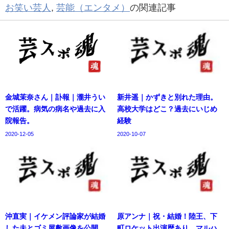
お笑い芸人
,
芸能（エンタメ）
の関連記事
金城茉奈さん｜訃報｜瀧井うい
新井遥｜かずきと別れた理由。
で活躍。病気の病名や過去に入
高校大学はどこ？過去にいじめ
院報告。
経験
2020-12-05
2020-10-07
沖直実｜イケメン評論家が結婚
原アンナ｜祝・結婚！陸王、下
した夫とゴミ屋敷画像を公開。
町ロケット出演歴あり。マルハ