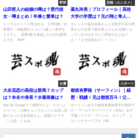
野球
芸能（エンタメ）
山田哲人の結婚の噂は？歴代彼
薬丸玲美｜プロフィール｜高校
女・噂まとめ！年俸と愛車は？
大学の学歴は？兄の翔と隼人も
話題
トリプルスリーと呼ばれる、 打率3割・30
タレントの薬丸裕英さんと元歌手の石川秀
本塁打・30盗塁以上 という厳しい条件を
美さんの次男で薬丸隼人さんが 話題にな
クリアし、 見事3度も達成したのが山田哲
っているのはすでにご存知ですよね？
人です。 MVP...
え！？なぜ話題なの！？ とい...
女優
スポーツ
大友花恋の高校は群馬？カップ
都筑有夢路（サーフィン）｜経
は？本名や身長？水着画像は？
歴・戦績！兄は都筑百斗！父・
母親とは？
Ads By Google２７時間テレビ「スカッと
サーフィン女子の都筑有夢路選手が快挙で
ジャパン」の胸キュンスカッとに出演し話
す！ ワールドサーフリーグ（WSL）女子
題となった大友花恋さん。話題のドラマ
予選シリーズ 『アバンカ・ガリシア・ク
「こえ恋」にも出...
ラシックサーフプロ（AB...