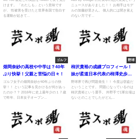
けます。 「わたしも」という意味です
ニュースがありました！！ お相手はモデ
が、 性被害を受けたと世界各国で告白す
ルの加藤紗里さん。 個人的には聞き覚え
る運動が起きて...
のない方です...
ゴルフ
野球
畑岡奈紗の高校や中学は？40年
柿沢貴裕の成績プロフィール！
ぶり快挙！父親と苦悩の日々！
妹が柔道日本代表の柿澤史歩だ
った！
ゴルフ女子の畑岡奈紗が40年ぶりの快
野球界で再び問題発生！！ 今度は窃盗だ
挙！！ という記事を見かけるが何があっ
ということです。 問題になっているのは
たのか？？ 2016年に史上最年少の１７歳
柿沢貴裕という選手。 外野手で1軍出場は
で昨年、日本女子オープン...
ないとのことでしたがどん...