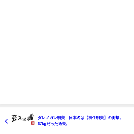
ダレノガレ明美｜日本名は【福住明美】の衝撃。
67kgだった過去。