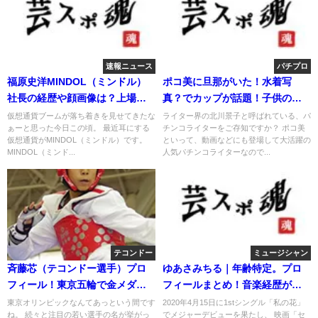
速報ニュース
パチプロ
福原史洋MINDOL（ミンドル）
ポコ美に旦那がいた！水着写
社長の経歴や顔画像は？上場は
真？でカップが話題！子供の年
デマ？
齢は？
仮想通貨ブームが落ち着きを見せてきたな
ライター界の北川景子と呼ばれている、パ
ぁーと思った今日この頃。 最近耳にする
チンコライターをご存知ですか？ ポコ美
仮想通貨がMINDOL（ミンドル）です。
といって、動画などにも登場して大活躍の
MINDOL（ミンド...
人気パチンコライターなので...
テコンドー
ミュージシャン
斉藤芯（テコンドー選手）プロ
ゆあさみちる｜年齢特定。プロ
フィール！東京五輪で金メダル
フィールまとめ！音楽経歴がす
狙う！
ごい！
東京オリンピックなんてあっという間です
2020年4月15日に1stシングル「私の花」
ね。 続々と注目の若い選手の名が挙がっ
でメジャーデビューを果たし、 映画「セ