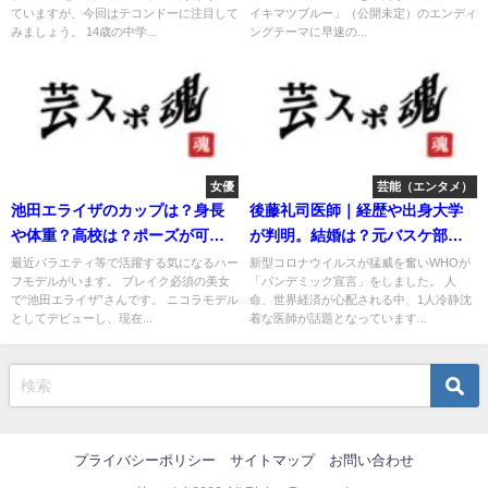
ていますが、今回はテコンドーに注目して
イキマツブルー」（公開未定）のエンディ
みましょう。 14歳の中学...
ングテーマに早速の...
女優
芸能（エンタメ）
池田エライザのカップは？身長
後藤礼司医師｜経歴や出身大学
や体重？高校は？ポーズが可愛
が判明。結婚は？元バスケ部で
くない？
イケメン！
最近バラエティ等で活躍する気になるハー
新型コロナウイルスが猛威を奮いWHOが
フモデルがいます。 ブレイク必須の美女
「パンデミック宣言」をしました。 人
で“池田エライザ”さんです。 ニコラモデル
命、世界経済が心配される中、1人冷静沈
としてデビューし、現在...
着な医師が話題となっています...
プライバシーポリシー
サイトマップ
お問い合わせ