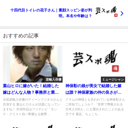
十四代目トイレの花子さん｜素顔スッピン姿が判
明。本名や年齢は？
おすすめの記事
逆輸入俳優
ミュージシャン
葉山ヒロに嫁がいた！結婚した
神保彰の娘が美女で結婚した嫁
嫁はどんな人物？事務所と業務
は誰？神保家族の仲の良さが話
提携！
題！
元祖逆輸入俳優のディーンフジオカさんと
ドラムの神様とも言われている神保彰さん
共演する 葉山ヒロさんが話題になってい
ご存知でしょうか？ 「世界で尊敬される
ますね！ 共演作品はフジテレビ「モン
日本人100人」にも選出されたことのある
テ・クリスト伯―華麗なる復讐...
方です 最近、ちょこち...