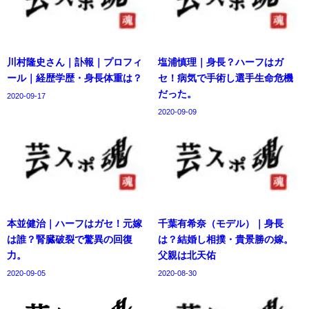
川村隆史さん｜訃報｜プロフィ
塩浦慎理｜身長？ハーフはガ
ール｜経歴学歴・身長体重は？
セ！病気で手術し選手生命危機
だった。
2020-09-17
2020-09-09
本並健治｜ハーフはガセ！元嫁
千葉有希奈（モデル）｜身長
は誰？腎臓破裂で驚異の回復
は？結婚し相撲・貴景勝の嫁。
力。
父親は北天佑
2020-09-05
2020-08-30