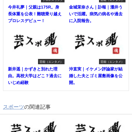
今井礼夢｜父親は175R。身
金城茉奈さん｜訃報｜瀧井う
長体重を公表！難聴乗り越え
いで活躍。病気の病名や過去
プロレスデビュー！
に入院報告。
芸能（エンタメ）
芸能（エンタメ）
新井遥｜かずきと別れた理
沖直実｜イケメン評論家が結
由。高校大学はどこ？過去に
婚した夫とゴミ屋敷画像を公
いじめ経験
開。
スポーツ
の関連記事