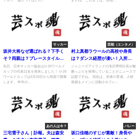
デルで、 超がつくほどの...
ますね。 これまでは、目隠...
サッカー
芸能（エンタメ）
坂井大将なぜ選ばれる？下手く
村上真都ラウールの高校や身長
そ？両親は？プレースタイル
は？ダンス経歴が凄い！入所日
は？
は？
先日、日本サッカー協会はU-20ワールド
ジャニーズアイランドの滝沢秀明社長が敏
カップの代表21名を発表しました！ U-20
腕っぷりを発揮していることがニュースで
ワールドカップは5月20日から韓国で開幕
話題ですね。 現在は、若者の育成、人材
します。 昨年の...
発掘をメインに活動されてい...
あの人は今？
バレー
三宅雪子さん｜訃報。夫は森安
坂口佳穂のすじが素敵！身長や