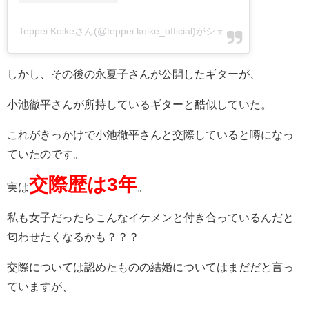
Teppei Koikeさん(@teppei.koike_official)がシェアした投稿
-
201
しかし、その後の永夏子さんが公開したギターが、
小池徹平さんが所持しているギターと酷似していた。
これがきっかけで小池徹平さんと交際していると噂になっ
ていたのです。
交際歴は3年
実は
。
私も女子だったらこんなイケメンと付き合っているんだと
匂わせたくなるかも？？？
交際については認めたものの結婚についてはまだだと言っ
ていますが、