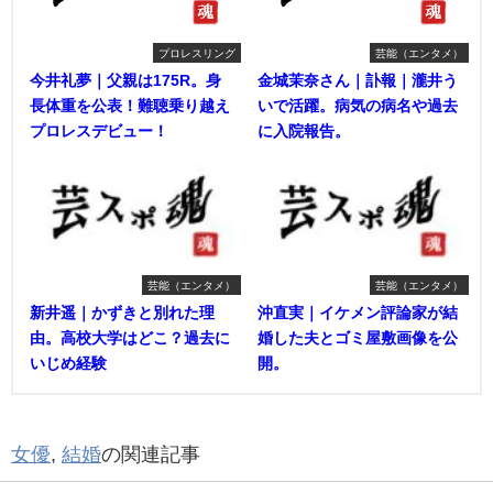
プロレスリング
芸能（エンタメ）
今井礼夢｜父親は175R。身
金城茉奈さん｜訃報｜瀧井う
長体重を公表！難聴乗り越え
いで活躍。病気の病名や過去
プロレスデビュー！
に入院報告。
芸能（エンタメ）
芸能（エンタメ）
新井遥｜かずきと別れた理
沖直実｜イケメン評論家が結
由。高校大学はどこ？過去に
婚した夫とゴミ屋敷画像を公
いじめ経験
開。
女優
,
結婚
の関連記事