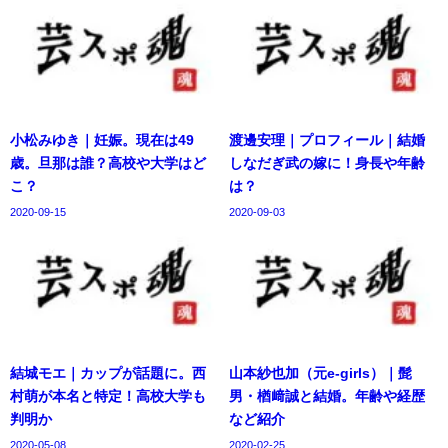
小松みゆき｜妊娠。現在は49
渡邊安理｜プロフィール｜結婚
歳。旦那は誰？高校や大学はど
しなだぎ武の嫁に！身長や年齢
こ？
は？
2020-09-15
2020-09-03
結城モエ｜カップが話題に。西
山本紗也加（元e-girls）｜髭
村萌が本名と特定！高校大学も
男・楢﨑誠と結婚。年齢や経歴
判明か
など紹介
2020-05-08
2020-02-25