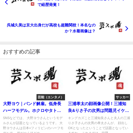
で経歴発覚！
呉城久美は京大出身だが高校も超難関校！本名なの
か？水着画像は？
おすすめの記事
芸能（エンタメ）
サッカー
大野ヨウ｜バンド解雇。低身長
三浦孝太の顔画像公開！三浦知
ハーフモデル。ホクロやタトゥ
良&りさ子の次男は問題児イケメ
ー位置は？
ン？
SNSなどでは、 大野ヨウさんというモデ
キングカズこと三浦知良さんと夫人の三浦
ルさんが話題となっているようです。 大
りさ子さんの次男の孝太さんが、 顔出し
野ヨウさんは日本×フィリピンのハーフモ
OKとなったということで話題となってい