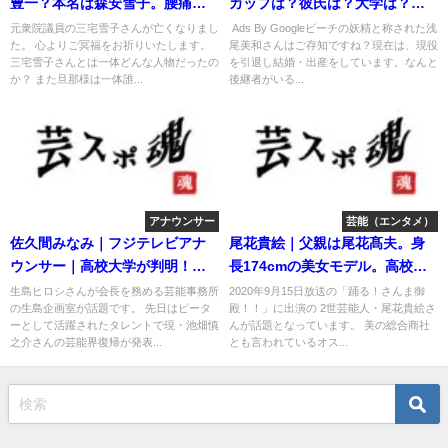
豊一？本名は森安雪子。腰痛に
カップは？彼氏は？大学は？水
悩んでいた
着画像！
元衆院議員の三宅雪子さんが亡くなりまし
Ads By Googleビーチの妖精と称された浅
た。 心よりご冥福をお祈りいたします。
尾美和さんはご存知ですね？現在は、現役
三宅雪子さんとは一体どんな人物だったの
を引退し結婚・出産をしています。なんと
か？ また旦那様は一体誰...
後継者がいる...
アナウンサー
芸能（エンタメ）
佐久間みなみ｜フジテレビアナ
尾花貴絵｜父親は尾花髙夫。身
ウンサー｜高校大学が判明！帰
長174cmの美女モデル。高校大
国子女だった
学はどこ
生島ヒロシさんが会長を務める芸能事務所
2020年9月15日放送の「踊る！さんま御
の生島企画室が話題です。 先日はピータ
殿！！」に出演の 2世芸能人・尾花貴絵さ
ーとして活躍されたタレントで現・池畑慎
んが話題となっています。 美の総合商社
之介さんの芸能界復帰が発表...
とも言われているオス...