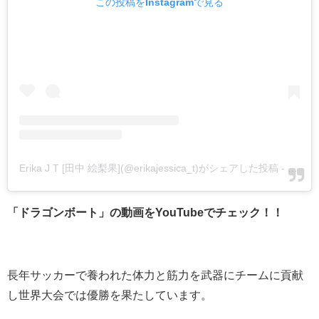
この投稿をInstagramで見る
Erika J T [田中 絵梨果](@erikajessica_t)がシェアした投稿
-
2019
「ドラゴンボート」の動画をYouTubeでチェック！！
長年サッカーで養われた体力と筋力を武器にチームに貢献
し世界大会では優勝を果たしています。