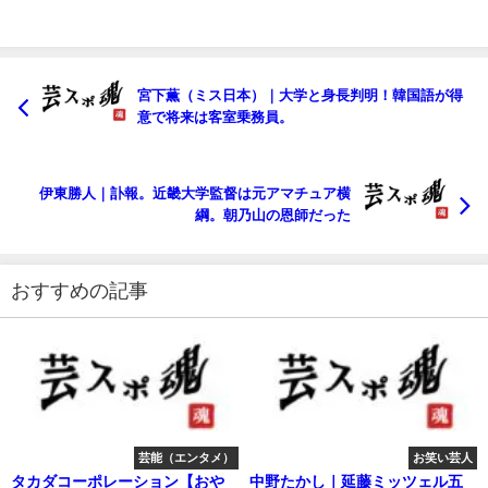
宮下薫（ミス日本）｜大学と身長判明！韓国語が得
意で将来は客室乗務員。
伊東勝人｜訃報。近畿大学監督は元アマチュア横
綱。朝乃山の恩師だった
おすすめの記事
芸能（エンタメ）
お笑い芸人
タカダコーポレーション【おや
中野たかし｜延藤ミッツェル五