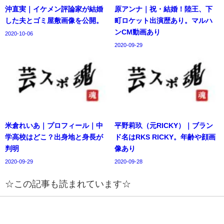
沖直実｜イケメン評論家が結婚
原アンナ｜祝・結婚！陸王、下
した夫とゴミ屋敷画像を公開。
町ロケット出演歴あり。マルハ
ンCM動画あり
2020-10-06
2020-09-29
米倉れいあ｜プロフィール｜中
平野莉玖（元RICKY）｜ブラン
学高校はどこ？出身地と身長が
ド名はRKS RICKY。年齢や顔画
判明
像あり
2020-09-29
2020-09-28
☆この記事も読まれています☆