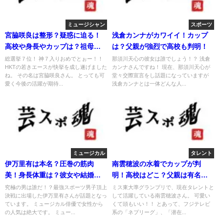
ミュージシャン
スポーツ
宮脇咲良は整形？疑惑に迫る！
浅倉カンナがカワイイ！カップ
高校や身長やカップは？祖母年
は？父親が強烈で高校も判明！
齢に驚愕！
総選挙７位！ 神７入りおめでとぉー！！
那須川天心の彼女は誰でしょう！？ 浅倉
HKTの若きエースが快挙を成し遂げました
カンナさんですね！ 現在、那須川天心が
ね。 その名は宮脇咲良さん。 とっても可
堂々交際宣言をし話題になっていますが
愛く今後の活躍が期待...
浅倉カンナとは一体どんな人...
ミュージカル
タレント
伊万里有は本名？圧巻の筋肉
南雲穂波の水着でカップが判
美！身長体重は？彼女や結婚
明！高校はどこ？父親は有名人
は？
なのか？
究極の男は誰だ！？最強スポーツ男子頂上
ミス東大準グランプリで、現在タレントと
決戦に出場した伊万里有さんが話題となっ
して活躍している南雲穂波さん。 可愛い
ています。 ミュージカル俳優で女性から
くて頭もいい！！ とあって、フジテレビ
の人気は絶大です。 ミュー...
系の「ネプリーグ」、「潜在...