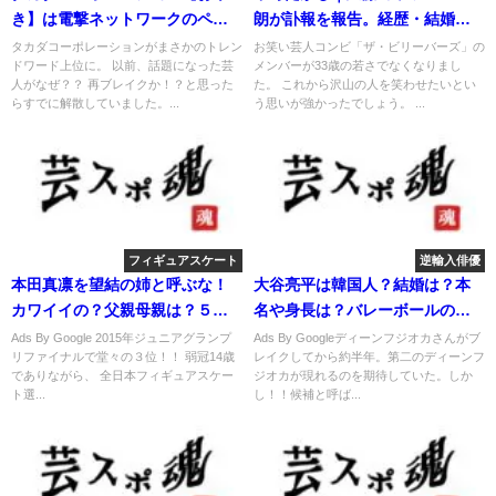
き】は電撃ネットワークのペリ
朗が訃報を報告。経歴・結婚に
カン！
ついて。
タカダコーポレーションがまさかのトレン
お笑い芸人コンビ「ザ・ビリーバーズ」の
ドワード上位に。 以前、話題になった芸
メンバーが33歳の若さでなくなりまし
人がなぜ？？ 再ブレイクか！？と思った
た。 これから沢山の人を笑わせたいとい
らすでに解散していました。...
う思いが強かったでしょう。 ...
フィギュアスケート
逆輸入俳優
本田真凛を望結の姉と呼ぶな！
大谷亮平は韓国人？結婚は？本
カワイイの？父親母親は？５人
名や身長は？バレーボールの実
兄弟？
力は？
Ads By Google 2015年ジュニアグランプ
Ads By Googleディーンフジオカさんがブ
リファイナルで堂々の３位！！ 弱冠14歳
レイクしてから約半年。第二のディーンフ
でありながら、 全日本フィギュアスケー
ジオカが現れるのを期待していた。しか
ト選...
し！！候補と呼ば...