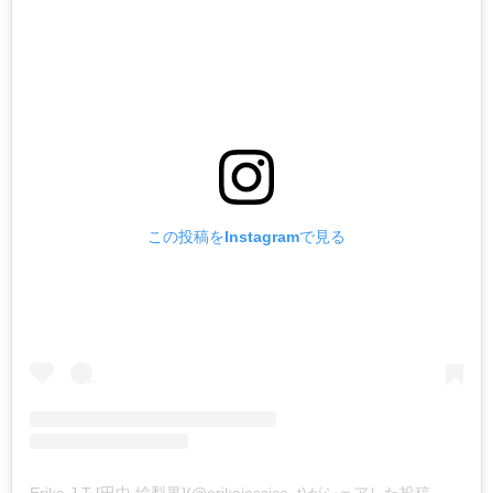
この投稿をInstagramで見る
Erika J T [田中 絵梨果](@erikajessica_t)がシェアした投稿
-
2019