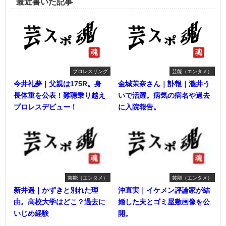
最近書いた記事
プロレスリング
芸能（エンタメ）
今井礼夢｜父親は175R。身
金城茉奈さん｜訃報｜瀧井う
長体重を公表！難聴乗り越え
いで活躍。病気の病名や過去
プロレスデビュー！
に入院報告。
芸能（エンタメ）
芸能（エンタメ）
新井遥｜かずきと別れた理
沖直実｜イケメン評論家が結
由。高校大学はどこ？過去に
婚した夫とゴミ屋敷画像を公
いじめ経験
開。