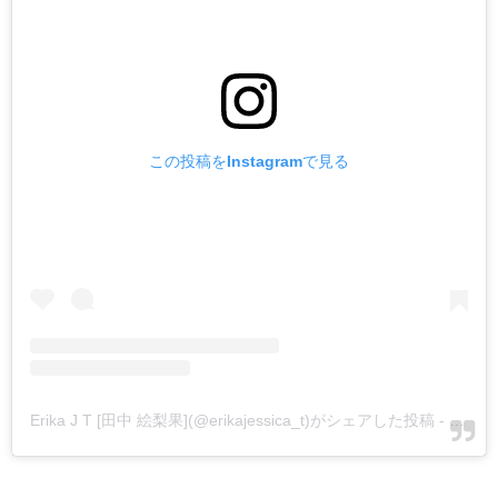
この投稿をInstagramで見る
Erika J T [田中 絵梨果](@erikajessica_t)がシェアした投稿
-
2018