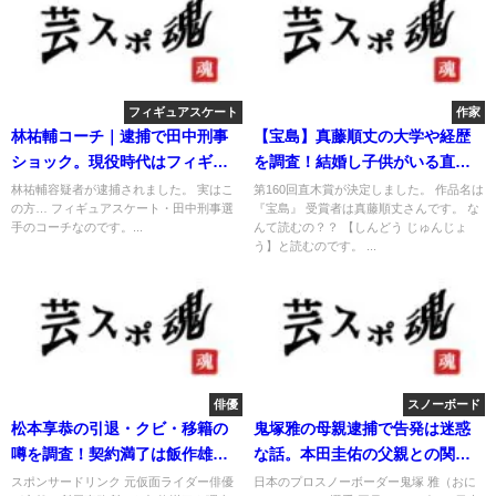
フィギュアスケート
作家
林祐輔コーチ｜逮捕で田中刑事
【宝島】真藤順丈の大学や経歴
ショック。現役時代はフィギュ
を調査！結婚し子供がいる直木
ア選手だった
賞作家！
林祐輔容疑者が逮捕されました。 実はこ
第160回直木賞が決定しました。 作品名は
の方… フィギュアスケート・田中刑事選
『宝島』 受賞者は真藤順丈さんです。 な
手のコーチなのです。...
んて読むの？？ 【しんどう じゅんじょ
う】と読むのです。 ...
俳優
スノーボード
松本享恭の引退・クビ・移籍の
鬼塚雅の母親逮捕で告発は迷惑
噂を調査！契約満了は飯作雄太
な話。本田圭佑の父親との関係
郎も！
は？
スポンサードリンク 元仮面ライダー俳優
日本のプロスノーボーダー鬼塚 雅（おに