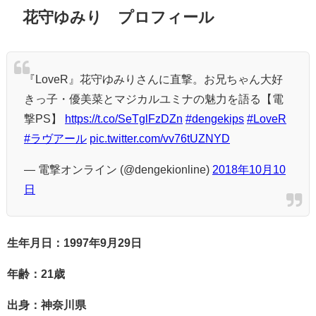
花守ゆみり プロフィール
『LoveR』花守ゆみりさんに直撃。お兄ちゃん大好
きっ子・優美菜とマジカルユミナの魅力を語る【電
撃PS】
https://t.co/SeTglFzDZn
#dengekips
#LoveR
#ラヴアール
pic.twitter.com/vv76tUZNYD
— 電撃オンライン (@dengekionline)
2018年10月10
日
生年月日：1997年9月29日
年齢：21歳
出身：神奈川県