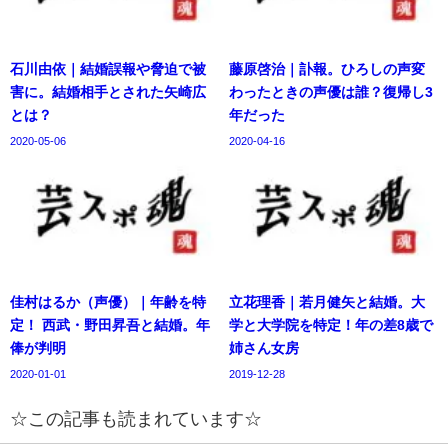
石川由依｜結婚誤報や脅迫で被
藤原啓治｜訃報。ひろしの声変
害に。結婚相手とされた矢崎広
わったときの声優は誰？復帰し3
とは？
年だった
2020-05-06
2020-04-16
佳村はるか（声優）｜年齢を特
立花理香｜若月健矢と結婚。大
定！ 西武・野田昇吾と結婚。年
学と大学院を特定！年の差8歳で
俸が判明
姉さん女房
2020-01-01
2019-12-28
☆この記事も読まれています☆