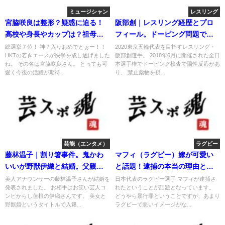
ミュージシャン
レスリング
宮脇咲良は整形？疑惑に迫る！
阪部創｜レスリング経歴とプロ
高校や身長やカップは？祖母年
フィール。ドーピング問題で製
齢に驚愕！
薬会社を提訴
総選挙７位！ 神７入りおめでとぉー！！
2020東京五輪代表を目指すレスリング・
HKTの若きエースが快挙を成し遂げました
阪部創選手。 2018年6月に開催された全日
ね。 その名は宮脇咲良さん。 とっても可
本選手権でドーピング検査で陽性反応があ
愛く今後の活躍が期待...
り、 禁止薬物を摂...
芸能（エンタメ）
ラグビー
藤林温子｜割り箸事件。鬼かわ
マフィ（ラグビー）嫁が可愛い
いいが野獣伊織と結婚。父親は
と話題！逮捕の本当の理由と
医者
は？
美人アナウンサーの藤林温子さんが結婚を
日本代表のラグビー選手 マフィが逮捕さ
発表されました。 お相手はお笑い芸人コ
れたということが話題となっています。
ンビからし蓮根の伊織さんです。 美女と
どうやら暴行罪ということですが、あまり
野獣婚というタイトルで入籍...
ラグビーで悪いイメージがな...