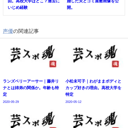
由。高校大学はどこ？過去に
婚した夫とゴミ屋敷画像を公
いじめ経験
開。
声優
の関連記事
ランズベリーアーサー｜藤井リ
小松未可子｜わがままボディと
ナとは姉弟の関係か。年齢も特
カップ好きの理由。高校大学を
定
特定
2020-05-29
2020-05-12