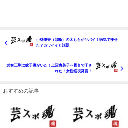
小林優香（競輪）の太ももがヤバイ！病気で痩せ
た？カワイイと話題
武智正剛に嫁子供がいた！上沼恵美子へ暴言で干さ
れた！女性軽視発言！
おすすめの記事