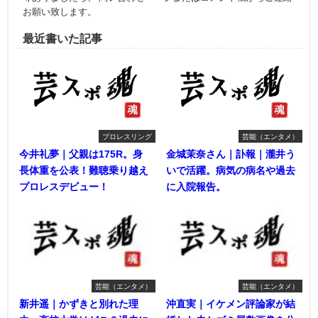
お願い致します。
最近書いた記事
プロレスリング
芸能（エンタメ）
今井礼夢｜父親は175R。身
金城茉奈さん｜訃報｜瀧井う
長体重を公表！難聴乗り越え
いで活躍。病気の病名や過去
プロレスデビュー！
に入院報告。
芸能（エンタメ）
芸能（エンタメ）
新井遥｜かずきと別れた理
沖直実｜イケメン評論家が結