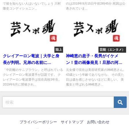
で彼を知らない人はいないでしょう 川村
のは2018年9月15日午前2時45分 死因は公
隆史コンディショニン...
表されていま...
陸上
芸能（エンタメ）
クレイアーロン竜波｜大学と身
神崎恵の息子・長男がイケメ
長が判明。兄弟の名前に
ン！昔の画像発見！旦那の河北
「波」。
裕介とは？
「中距離のサニブラウン」と呼ばれている
元女優で現在は美容研究家の神崎恵さん。
クレイアーロン竜波選手が話題です。 ク
43歳という年齢でありながら、 その見た
レイアーロン竜波選手は現在高校3年生。
目は歳を感じさせないほどに美しい。 美
2019年6月に開催され...
魔女と呼ばれる神崎恵さ...
プライバシーポリシー
サイトマップ
お問い合わせ