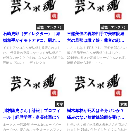
芸能（エンタメ）
芸能（エンタメ）
石崎史郎（ディレクター）｜結
三船美佳の再婚相手で美容院経
婚相手がイモトアヤコ。馴れ初
営の旦那は誰？娘・蓮音の顔画
め公開。
像は？
イモトアヤコさんが結婚を発表されまし
こんにちは！ PRZです。 三船敏郎さんの
た。 号外級の発表になりますが結婚相手
娘で三船美佳さんが再婚されました。
が誰なのか？？ですね。なんと結婚相手は
2016年に起きた高橋ジョージさんとの泥
芸能人ではなく… ディレクタ...
沼離婚劇から3年・・・...
野球
女優
川村隆史さん｜訃報｜プロフィ
樹木希林が死因は全身ガンか？
ール｜経歴学歴・身長体重は？
痛みのない放射線治療を受けて
いた！
ホークス 一筋29年 チーム1のムードメー
往年の名女優である樹木希林さんが死去さ
カーであり 愛されキャラ ホークスファン
れました 75歳の生涯でした 亡くなられた