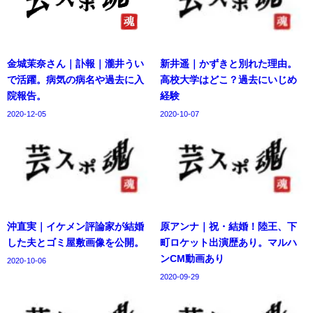
金城茉奈さん｜訃報｜瀧井うい
新井遥｜かずきと別れた理由。
で活躍。病気の病名や過去に入
高校大学はどこ？過去にいじめ
院報告。
経験
2020-12-05
2020-10-07
沖直実｜イケメン評論家が結婚
原アンナ｜祝・結婚！陸王、下
した夫とゴミ屋敷画像を公開。
町ロケット出演歴あり。マルハ
ンCM動画あり
2020-10-06
2020-09-29