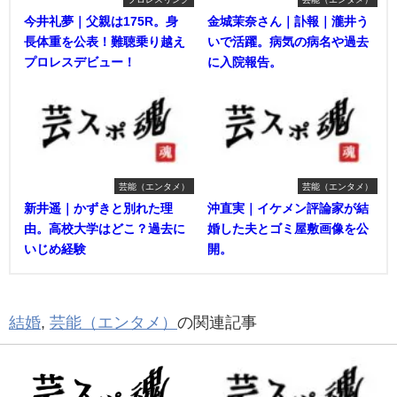
今井礼夢｜父親は175R。身
金城茉奈さん｜訃報｜瀧井う
長体重を公表！難聴乗り越え
いで活躍。病気の病名や過去
プロレスデビュー！
に入院報告。
芸能（エンタメ）
芸能（エンタメ）
新井遥｜かずきと別れた理
沖直実｜イケメン評論家が結
由。高校大学はどこ？過去に
婚した夫とゴミ屋敷画像を公
いじめ経験
開。
結婚
,
芸能（エンタメ）
の関連記事