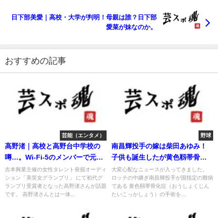
日下部美愛｜高校・大学が判明！母親は誰？日下部
愛菜が妹なのか。
おすすめの記事
芸能（エンタメ）
野球
高野渚｜高校と高野台中学校の
南昌輝投手の嫁は柴田あゆみ！
噂…。Wi-Fi-5のメンバーで元ア
子供も誕生したが黄色靱帯骨化
イドル！
症に！
吉本興業主催の女性タレント発掘オーディ
大変心配なニュースが入ってきました。
ション「美笑女グランプリ」 にて初代グ
ロッテの中継ぎ南昌輝投手が国指定の難病
ランプリ受賞者となった高野渚さんが話題
である 黄色靱帯骨化症（おうしょくじん
です。 高野渚さんとは一体...
たいこっかしょう）の手術を...