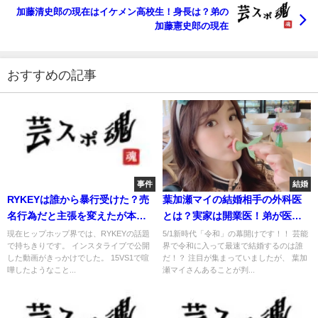
加藤清史郎の現在はイケメン高校生！身長は？弟の
加藤憲史郎の現在
おすすめの記事
事件
結婚
RYKEYは誰から暴行受けた？売
葉加瀬マイの結婚相手の外科医
名行為だと主張を変えたが本当
とは？実家は開業医！弟が医学
か？
部在学中！
現在ヒップホップ界では、RYKEYの話題
5/1新時代「令和」の幕開けです！！ 芸能
で持ちきりです。 インスタライブで公開
界で令和に入って最速で結婚するのは誰
した動画がきっかけでした。 15VS1で喧
だ！？ 注目が集まっていましたが、 葉加
嘩したようなこと...
瀬マイさんあることが判...