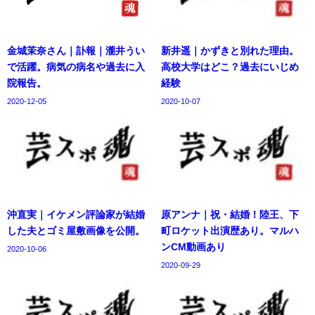
金城茉奈さん｜訃報｜瀧井うい
新井遥｜かずきと別れた理由。
で活躍。病気の病名や過去に入
高校大学はどこ？過去にいじめ
院報告。
経験
2020-12-05
2020-10-07
沖直実｜イケメン評論家が結婚
原アンナ｜祝・結婚！陸王、下
した夫とゴミ屋敷画像を公開。
町ロケット出演歴あり。マルハ
ンCM動画あり
2020-10-06
2020-09-29