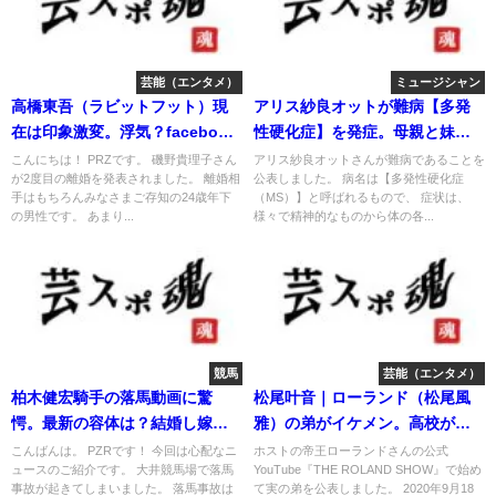
芸能（エンタメ）
ミュージシャン
高橋東吾（ラビットフット）現
アリス紗良オットが難病【多発
在は印象激変。浮気？facebook
性硬化症】を発症。母親と妹も
画像。
美女！
こんにちは！ PRZです。 磯野貴理子さん
アリス紗良オットさんが難病であることを
が2度目の離婚を発表されました。 離婚相
公表しました。 病名は【多発性硬化症
手はもちろんみなさまご存知の24歳年下
（MS）】と呼ばれるもので、 症状は、
の男性です。 あまり...
様々で精神的なものから体の各...
競馬
芸能（エンタメ）
柏木健宏騎手の落馬動画に驚
松尾叶音｜ローランド（松尾風
愕。最新の容体は？結婚し嫁は
雅）の弟がイケメン。高校が判
いる？
明
こんばんは。 PZRです！ 今回は心配なニ
ホストの帝王ローランドさんの公式
ュースのご紹介です。 大井競馬場で落馬
YouTube『THE ROLAND SHOW』で始め
事故が起きてしまいました。 落馬事故は
て実の弟を公表しました。 2020年9月18