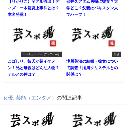
【りかりこ】卒アル流出！デ
部井久アダム勇樹に彼女？大
ィズニー木箱炎上事件とは？
学どこ？父親はパキスタン人
本名発覚！
でハーフ！
ユーチューバー（YouTuber）
俳優
こばしり。彼氏が超イケメ
滝川英治の結婚・彼女につい
ン！兄と母親はどんな人物？
て調査！滝川クリステルとの
テルとの仲は？
関係は？
女優
,
芸能（エンタメ）
の関連記事