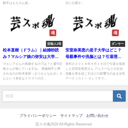
騎手はもちろん競...
日に公開さ...
芸能人2世
ダンサー
松本直樹（ドラム）｜結婚秒読
安室奈美恵の息子大学はどこ？
み？マルシア娘の弥安は大学卒
母親事件や洗脳とは？引退理由
業。
は？
マルシアさんの再婚するのでは？と週刊文
来年の２０１８年９月１６日で引退を発表
春さんが報じていますね。 再婚相手と噂
した安室奈美恵さん アムラーなどの社会
されるのが松本直樹（まつもとなおき）さ
現象を巻き起こすほどの影響力のある女性
んという有名なドラマーの方...
アーティスト！ そして今で...
プライバシーポリシー
サイトマップ
お問い合わせ
芸スポ魂2020 All Rights Reserved.