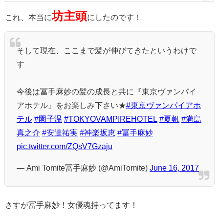
坊主頭
これ、本当に
にしたのです！
そして現在、ここまで髪が伸びてきたというわけで
す
今後は冨手麻妙の髪の成長と共に『東京ヴァンパイ
アホテル』をお楽しみ下さい★
#東京ヴァンパイアホ
テル
#園子温
#TOKYOVAMPIREHOTEL
#夏帆
#満島
真之介
#安達祐実
#神楽坂恵
#冨手麻妙
pic.twitter.com/ZQsV7Gzaju
— Ami Tomite冨手麻妙 (@AmiTomite)
June 16, 2017
さすが冨手麻妙！女優魂持ってます！