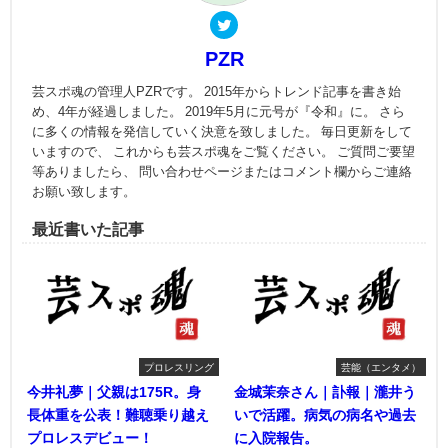
PZR
芸スポ魂の管理人PZRです。 2015年からトレンド記事を書き始
め、4年が経過しました。 2019年5月に元号が『令和』に。 さら
に多くの情報を発信していく決意を致しました。 毎日更新をして
いますので、 これからも芸スポ魂をご覧ください。 ご質問ご要望
等ありましたら、 問い合わせページまたはコメント欄からご連絡
お願い致します。
最近書いた記事
プロレスリング
芸能（エンタメ）
今井礼夢｜父親は175R。身
金城茉奈さん｜訃報｜瀧井う
長体重を公表！難聴乗り越え
いで活躍。病気の病名や過去
プロレスデビュー！
に入院報告。