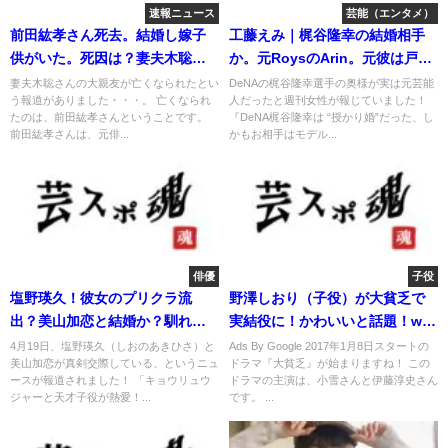
速報ニュース
芸能（エンタメ）
前田紘孝さん死去。結婚し嫁子
工藤えみ｜梶谷隆幸の結婚相手
供がいた。死因は？妻夫木聡と
か。元RoysのArin。元彼は戸塚
の絆！
祥太？
妻夫木聡さんの大親友が亡くなられたとい
DeNAの梶谷隆幸選手の奥様が実は元芸能
う報道がありました・・・。 亡くなられ
人だったと週刊女性が報じていました！
たのは、前田紘孝さんということです。
『DeNA梶谷隆幸は “授かり婚”だった、し
前田紘孝さんは、元俳...
かもお相手はモデル...
俳優
子役
塩野瑛久！彼女のプリクラ流
野澤しおり（子役）が大貧乏で
出？美山加恋と結婚か？馴れ初
実結役に！かわいいと話題！wiki
めは？
は？
4月19日、塩野瑛久（しおのあきひさ）と
Ads By Google 2017年1月8日スタートの
美山加恋が真剣交際している、というニュ
ドラマ『大貧乏』が始まりますね！ この
ースが報道されました！ 「キョウリュウ
ドラマの主演は、小雪さんと伊藤淳史さん
ジャーと天才子役が熱愛！...
です。 ...