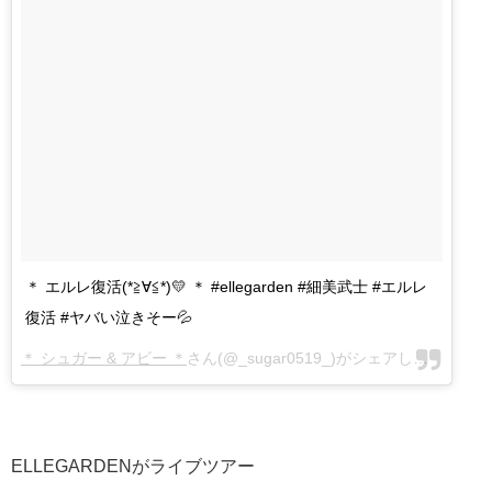
＊ エルレ復活(*≧∀≦*)💛 ＊ #ellegarden #細美武士 #エルレ
復活 #ヤバい泣きそー💦
＊ シュガー & アビー ＊
さん(@_sugar0519_)がシェアした投稿 -
2
ELLEGARDENがライブツアー