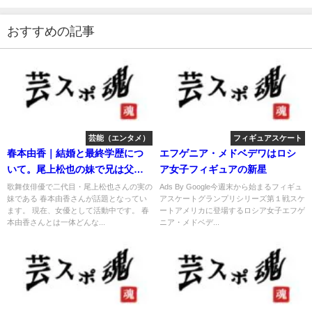
おすすめの記事
芸能（エンタメ）
フィギュアスケート
春本由香｜結婚と最終学歴につ
エフゲニア・メドベデワはロシ
いて。尾上松也の妹で兄は父親
ア女子フィギュアの新星
的存在。
歌舞伎俳優で二代目・尾上松也さんの実の
Ads By Google今週末から始まるフィギュ
妹である 春本由香さんが話題となってい
アスケートグランプリシリーズ第１戦スケ
ます。 現在、女優として活動中です。 春
ートアメリカに登場するロシア女子エフゲ
本由香さんとは一体どんな...
ニア・メドベデ...