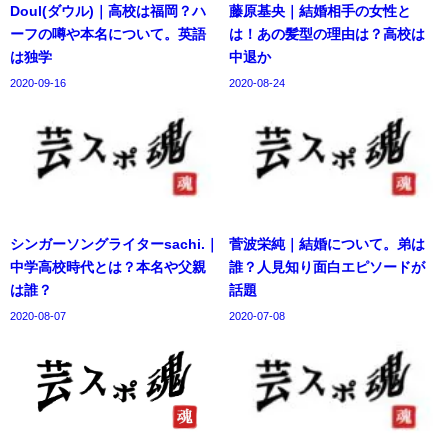
Doul(ダウル)｜高校は福岡？ハ
藤原基央｜結婚相手の女性と
ーフの噂や本名について。英語
は！あの髪型の理由は？高校は
は独学
中退か
2020-09-16
2020-08-24
シンガーソングライターsachi.｜
菅波栄純｜結婚について。弟は
中学高校時代とは？本名や父親
誰？人見知り面白エピソードが
は誰？
話題
2020-08-07
2020-07-08