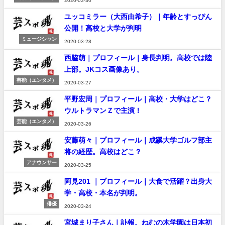
2020-03-30
ユッコミラー（大西由希子）｜年齢とすっぴん
公開！高校と大学が判明
ミュージシャン
2020-03-28
西脇萌｜プロフィール｜身長判明。高校では陸
上部。JKコス画像あり。
芸能（エンタメ）
2020-03-27
平野宏周｜プロフィール｜高校・大学はどこ？
ウルトラマンＺで主演！
芸能（エンタメ）
2020-03-26
安藤萌々｜プロフィール｜成蹊大学ゴルフ部主
将の経歴。高校はどこ？
アナウンサー
2020-03-25
阿見201 ｜プロフィール｜大食で活躍？出身大
学・高校・本名が判明。
俳優
2020-03-24
宮城まり子さん｜訃報。ねむの木学園は日本初