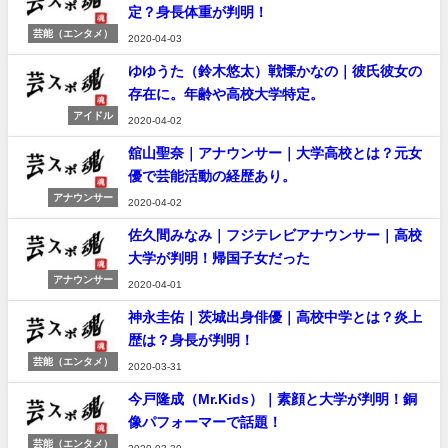
定？身長体重が判明！
芸能（エンタメ）
2020-04-03
ゆゆうた（鈴木悠太）戦慄かなの｜彼氏彼女の
存在に。年齢や高校大学特定。
アイドル
2020-04-02
舘山聖奈｜アナウンサー｜大学高校とは？元女
優で芸能活動の経歴あり。
アナウンサー
2020-04-02
佐久間みなみ｜フジテレビアナウンサー｜高校
大学が判明！帰国子女だった
アナウンサー
2020-04-01
神永圭佑｜茨城出身俳優｜高校中学とは？炎上
歴は？身長が判明！
芸能（エンタメ）
2020-03-31
今戸隆成（Mr.Kids）｜素顔と大学が判明！銅
像パフォーマーで話題！
芸能（エンタメ）