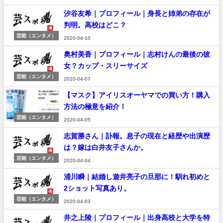
汐谷友希｜プロフィール｜身長と姉弟の存在が
判明。高校はどこ？
芸能（エンタメ）
2020-04-10
奥村美香｜プロフィール｜志村けんの最後の彼
女？カップ・スリーサイズ
芸能（エンタメ）
2020-04-07
【マスク】アイリスオーヤマでの買い方！購入
方法の極意を紹介！
芸能（エンタメ）
2020-04-05
志賀勝さん｜訃報。息子の現在と経歴や出演歴
は？嫁は白井友子さんか。
芸能（エンタメ）
2020-04-04
浦川瞬｜結婚し遊井亮子の旦那に！馴れ初めと
2ショット写真あり。
芸能（エンタメ）
2020-04-03
井之上陵｜プロフィール｜出身高校と大学を特