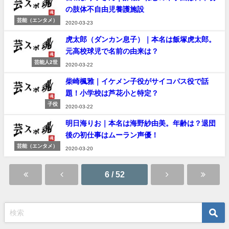
の肢体不自由児養護施設
芸能（エンタメ）
2020-03-23
虎太郎（ダンカン息子）｜本名は飯塚虎太郎。
元高校球児で名前の由来は？
芸能人2世
2020-03-22
柴崎楓雅｜イケメン子役がサイコパス役で話
題！小学校は芦花小と特定？
子役
2020-03-22
明日海りお｜本名は海野紗由美。年齢は？退団
後の初仕事はムーラン声優！
芸能（エンタメ）
2020-03-20
6 / 52