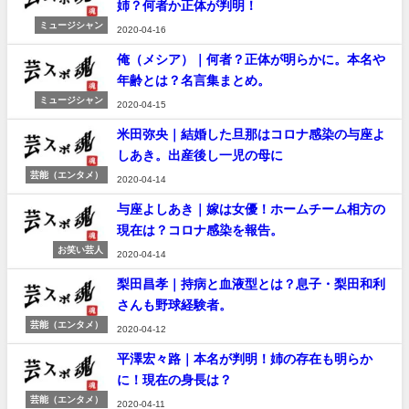
姉？何者か正体が判明！
ミュージシャン
2020-04-16
俺（メシア）｜何者？正体が明らかに。本名や
年齢とは？名言集まとめ。
ミュージシャン
2020-04-15
米田弥央｜結婚した旦那はコロナ感染の与座よ
しあき。出産後し一児の母に
芸能（エンタメ）
2020-04-14
与座よしあき｜嫁は女優！ホームチーム相方の
現在は？コロナ感染を報告。
お笑い芸人
2020-04-14
梨田昌孝｜持病と血液型とは？息子・梨田和利
さんも野球経験者。
芸能（エンタメ）
2020-04-12
平澤宏々路｜本名が判明！姉の存在も明らか
に！現在の身長は？
芸能（エンタメ）
2020-04-11