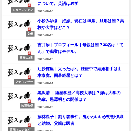
について。英語は独学
ミュージシャン
2020-09-16
小松みゆき｜妊娠。現在は49歳。旦那は誰？高
校や大学はどこ？
女優
2020-09-15
吉井添｜プロフィール｜母親は誰？本名は「て
ん」で職業はモデル。
芸能人2世
2020-09-15
辻沙穂里｜太ったは×。妊娠中で結婚相手は山
本泰寛。囲碁経歴とは？
アナウンサー
2020-09-14
黒沢清 ｜経歴学歴／高校大学は？嫁は大学の
先輩。黒澤明との関係は？
映画監督
2020-09-13
藤林温子｜割り箸事件。鬼かわいいが野獣伊織
と結婚。父親は医者
芸能（エンタメ）