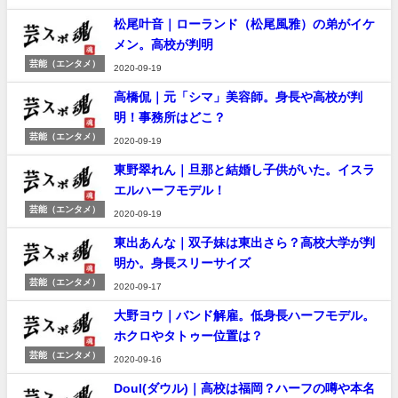
松尾叶音｜ローランド（松尾風雅）の弟がイケ
メン。高校が判明
芸能（エンタメ）
2020-09-19
高橋侃｜元「シマ」美容師。身長や高校が判
明！事務所はどこ？
芸能（エンタメ）
2020-09-19
東野翠れん｜旦那と結婚し子供がいた。イスラ
エルハーフモデル！
芸能（エンタメ）
2020-09-19
東出あんな｜双子妹は東出さら？高校大学が判
明か。身長スリーサイズ
芸能（エンタメ）
2020-09-17
大野ヨウ｜バンド解雇。低身長ハーフモデル。
ホクロやタトゥー位置は？
芸能（エンタメ）
2020-09-16
Doul(ダウル)｜高校は福岡？ハーフの噂や本名