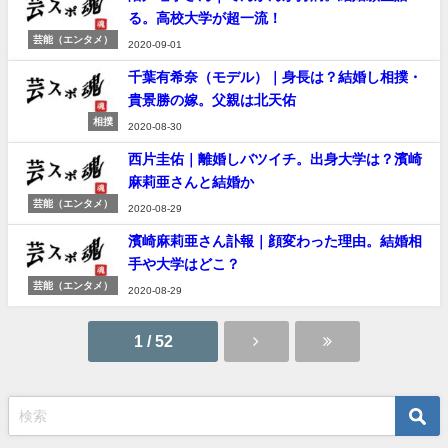
る。高校大学が超一流！
芸能（エンタメ）
2020-09-01
千葉有希奈（モデル）｜身長は？結婚し相撲・
貴景勝の嫁。父親は北天佑
相撲
2020-08-30
西片圭佑｜離婚しバツイチ。出身大学は？濱崎
麻莉亜さんと結婚か
芸能（エンタメ）
2020-08-29
濱崎麻莉亜さん訃報｜顔変わった理由。結婚相
手や大学はどこ？
芸能（エンタメ）
2020-08-29
1 / 52