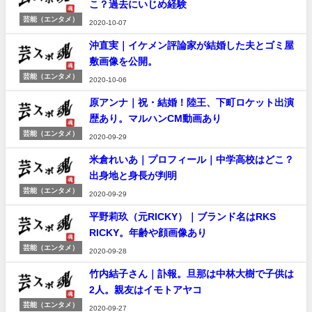
こ？過去にいじめ経験
芸能（エンタメ）
2020-10-07
沖直実｜イケメン評論家が結婚した夫とゴミ屋
敷画像を公開。
芸能（エンタメ）
2020-10-06
原アンナ｜祝・結婚！陸王、下町ロケット出演
歴あり。マルハンCM動画あり
芸能（エンタメ）
2020-09-29
米倉れいあ｜プロフィール｜中学高校はどこ？
出身地と身長が判明
芸能（エンタメ）
2020-09-29
平野莉玖（元RICKY）｜ブランド名はRKS
RICKY。年齢や顔画像あり
芸能（エンタメ）
2020-09-28
竹内結子さん｜訃報。旦那は中林大樹で子供は
2人。親友はイモトアヤコ
芸能（エンタメ）
2020-09-27