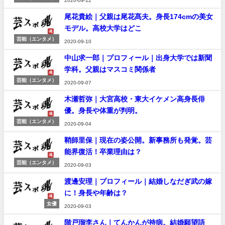
2020-09-12
尾花貴絵｜父親は尾花髙夫。身長174cmの美女
モデル。高校大学はどこ
芸能（エンタメ）
2020-09-10
中山求一郎｜プロフィール｜出身大学では新聞
学科。父親はマスコミ関係者
芸能（エンタメ）
2020-09-07
木瀬哲弥｜大宮高校・東大イケメン高身長俳
優。身長や体重が判明。
芸能（エンタメ）
2020-09-04
鞘師里保｜現在の姿公開。新事務所も発覚。芸
能界復活！卒業理由は？
芸能（エンタメ）
2020-09-03
渡邊安理｜プロフィール｜結婚しなだぎ武の嫁
に！身長や年齢は？
女優
2020-09-03
階戸瑠李さん｜てんかんが持病。結婚願望語