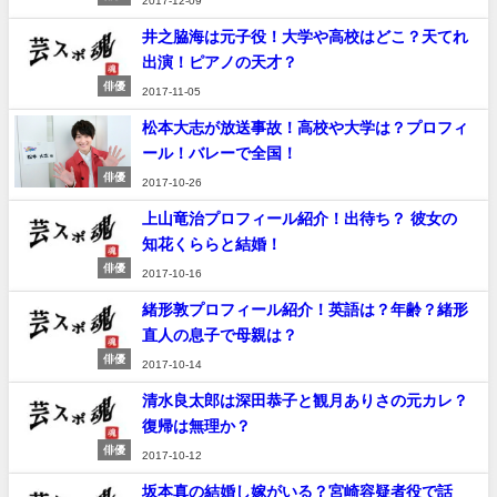
2017-12-09
井之脇海は元子役！大学や高校はどこ？天てれ
出演！ピアノの天才？
俳優
2017-11-05
松本大志が放送事故！高校や大学は？プロフィ
ール！バレーで全国！
俳優
2017-10-26
上山竜治プロフィール紹介！出待ち？ 彼女の
知花くららと結婚！
俳優
2017-10-16
緒形敦プロフィール紹介！英語は？年齢？緒形
直人の息子で母親は？
俳優
2017-10-14
清水良太郎は深田恭子と観月ありさの元カレ？
復帰は無理か？
俳優
2017-10-12
坂本真の結婚し嫁がいる？宮崎容疑者役で話