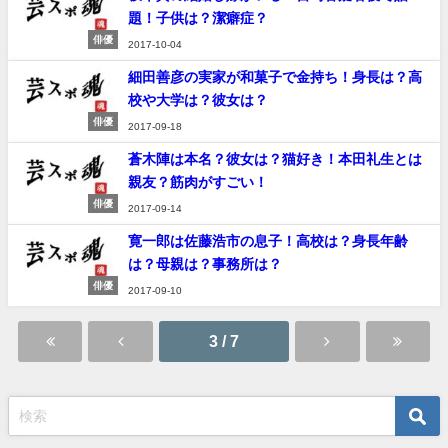
題！子供は？潔癖症？
俳優
2017-10-04
細田善彦の実家が和菓子で金持ち！身長は？高
校や大学は？彼女は？
俳優
2017-09-18
蒼木陣は本名？彼女は？猫好き！本田礼生とは
親友？筋肉がすごい！
俳優
2017-09-14
寛一郎は佐藤浩市の息子！高校は？身長年齢
は？母親は？事務所は？
俳優
2017-09-10
3 / 7