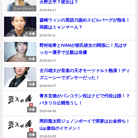
火野正平？彼女は？
ミュージシャン
2018-04-17
森崎ウィンの英語力認めスピルバーグが指名！
両親はミャンマー人？
俳優
2018-04-11
野村祐希とIVANが彼氏彼女の関係に！兄はサ
ッカー選手で父親は俳優
俳優
2018-04-07
古川雄大が音楽の天才モーツァルト熱演！ディ
ズニーシーでダンサーだった！
俳優
2018-04-07
青木玄徳がバンコラン役はクビで代役は誰！？
パタリロ公開危うし！
俳優
2018-04-06
岡田龍太郎ジュノンボーイで実家はお金持ち！
山p激似のイケメン！
俳優
2018-04-05