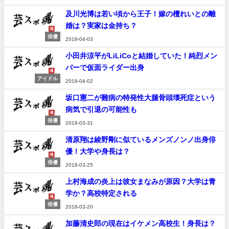
及川光博は若い頃から王子！嫁の檀れいとの離
婚は？実家は金持ち？
俳優
2018-04-03
小田井涼平がLiLiCoと結婚していた！純烈メン
バーで仮面ライダー出身
アイドル
2018-04-02
坂口憲二が難病の特発性大腿骨頭壊死症という
病気で引退の可能性も
俳優
2018-03-31
清原翔は綾野剛に似ているメンズノンノ出身俳
優！大学や身長は？
俳優
2018-03-25
上村海成の炎上は彼女まなみが原因？大学は青
学か？高校特定される
俳優
2018-03-20
加藤清史郎の現在はイケメン高校生！身長は？