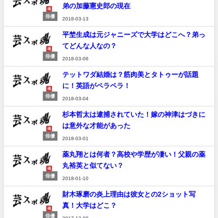
弟の加藤憲史郎の現在
俳優
2018-03-13
平埜生成は元ジャニーズで大学はどこへ？弟っ
てどんな人なの？
俳優
2018-03-06
テットワダ結婚は？筋肉美とタトゥーが話題
に！英語がペラペラ！
俳優
2018-03-04
杉本哲太は逮捕されていた！嫁の神津はづきに
は意外な才能があった
俳優
2018-03-01
薬丸翔とは何者？高校や学歴が凄い！父親の薬
丸裕英と似てない？
俳優
2018-01-10
財木琢磨の炎上理由は彼女との2ショット写
真！大学はどこ？
俳優