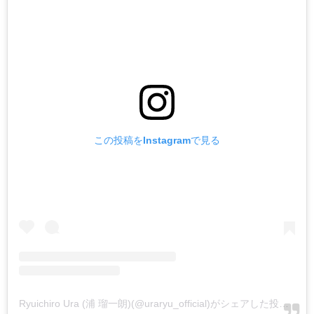
この投稿をInstagramで見る
Ryuichiro Ura (浦 瑠一朗)(@uraryu_official)がシェアした投稿
-
20