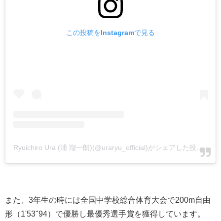
この投稿をInstagramで見る
Ryuichiro Ura (浦 瑠一朗)(@uraryu_official)がシェアした投稿
-
20
また、3年生の時には全国中学校総合体育大会で200m自由
形（1'53"94）で優勝し最優秀選手賞を獲得しています。