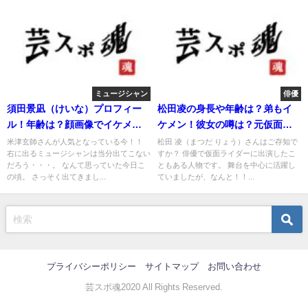
ミュージシャン
俳優
須田景凪（けいな）プロフィー
松田凌の身長や年齢は？弟もイ
ル！年齢は？顔画像でイケメン
ケメン！彼女の噂は？元仮面ラ
発覚！
イダー？
米津玄師さんが人気となっている今！！
松田 凌（まつだ りょう）さんはご存知で
右に出るミュージシャンは当分出てこない
すか？ 俳優で仮面ライダーに出演したこ
だろう・・・。 なんて思っていた今日こ
ともある人物です。 舞台を中心に活躍し
の頃。 さっそく出てきまし...
ていましたが、なんと！！...
プライバシーポリシー
サイトマップ
お問い合わせ
芸スポ魂2020 All Rights Reserved.