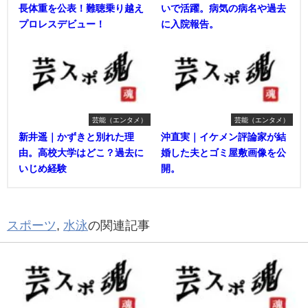
長体重を公表！難聴乗り越え
いで活躍。病気の病名や過去
プロレスデビュー！
に入院報告。
芸能（エンタメ）
芸能（エンタメ）
新井遥｜かずきと別れた理
沖直実｜イケメン評論家が結
由。高校大学はどこ？過去に
婚した夫とゴミ屋敷画像を公
いじめ経験
開。
スポーツ
,
水泳
の関連記事