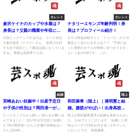
タレント
タレント
倉沢ケイナのカップや水着は？
ナタリーエモンズ年齢判明！身
身長は？父親の職業や年収に驚
長は？プロフィール紹介！
愕！
今回ピックアップするのは、 ドバイ在住
ホテル料金比較サイト「トリバゴ」のＣＭ
の倉沢桂奈（ケイナ）さん。 世界の注目
最近よく見かけますよね？？ 「予算にあ
する女子高生として最近話題になっていま
った理想のホテルが簡単に見つかります」
すね。 母親は芸能界でも活...
というあのCMです。 この...
結婚
陸上
宮崎あおい妊娠中！出産予定日
和田麻希（陸上）｜湊明憲と結
や子供の性別は？岡田准一がパ
婚。腹筋がやばい！出身高校は
パに！
どこ？
ビックカップルから嬉しい知らせが舞い込
陸上の和田麻希選手が結婚を発表されまし
んできました！ 2017年12月23日に結婚し
た。 おめでとうございます。 結婚した男
た V6の岡田准一さんと女優の宮崎あおい
性はコーチで15年お付き合いされていた
さん 2018年...
とのことです。 和田麻希...