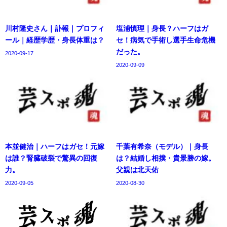
川村隆史さん｜訃報｜プロフィ
塩浦慎理｜身長？ハーフはガ
ール｜経歴学歴・身長体重は？
セ！病気で手術し選手生命危機
だった。
2020-09-17
2020-09-09
本並健治｜ハーフはガセ！元嫁
千葉有希奈（モデル）｜身長
は誰？腎臓破裂で驚異の回復
は？結婚し相撲・貴景勝の嫁。
力。
父親は北天佑
2020-09-05
2020-08-30