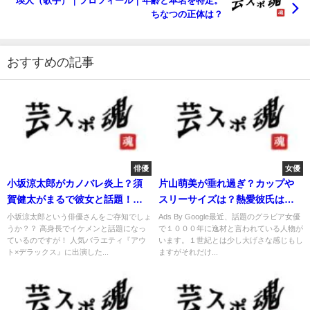
瑛人（歌手）｜プロフィール｜年齢と本名を特定。
ちなつの正体は？
おすすめの記事
俳優
女優
小坂涼太郎がカノバレ炎上？須
片山萌美が垂れ過ぎ？カップや
賀健太がまるで彼女と話題！高
スリーサイズは？熱愛彼氏は大
校は？
倉？
小坂涼太郎という俳優さんをご存知でしょ
Ads By Google最近、話題のグラビア女優
うか？？ 高身長でイケメンと話題になっ
で１０００年に逸材と言われている人物が
ているのですが！ 人気バラエティ『アウ
います。１世紀とは少し大げさな感じもし
ト×デラックス』に出演した...
ますがそれだけ...