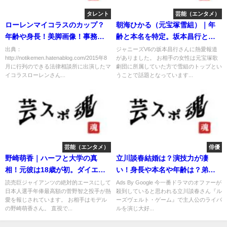
タレント
芸能（エンタメ）
ローレンマイコラスのカップ？
朝海ひかる（元宝塚雪組）｜年
年齢や身長！美脚画像！事務所
齢と本名を特定。坂本昌行と結
問題！
婚秒読み。
出典：
ジャニーズV6の坂本昌行さんに熱愛報道
http://notikemen.hatenablog.com/2015年8
がありました。 お相手の女性は元宝塚歌
月に行列のできる法律相談所に出演したマ
劇団に所属していた方で雪組のトップとい
イコラスローレンさん...
うことで話題となっています...
芸能（エンタメ）
俳優
野崎萌香｜ハーフと大学の真
立川談春結婚は？演技力が凄
相！元彼は18歳が初。ダイエッ
い！身長や本名や年齢は？弟子
ト法を公開！
に厳しい？
読売巨ジャイアンツの絶対的エースにして
Ads By Google 今一番ドラマのオファーが
日本人選手年俸最高額の菅野智之投手が熱
殺到していると思われる立川談春さん『ル
愛を報じされています。 お相手はモデル
ーズヴェルト・ゲーム』で主人公のライバ
の野崎萌香さん。 直視で...
ルを演じ大好...