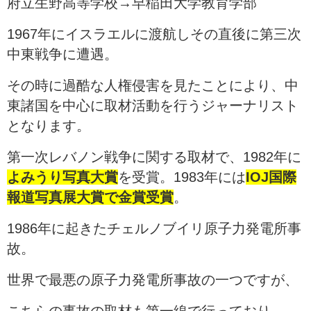
府立生野高等学校→早稲田大学教育学部
1967年にイスラエルに渡航しその直後に第三次
中東戦争に遭遇。
その時に過酷な人権侵害を見たことにより、中
東諸国を中心に取材活動を行うジャーナリスト
となります。
第一次レバノン戦争に関する取材で、1982年に
よみうり写真大賞
を受賞。1983年には
IOJ国際
報道写真展大賞で金賞受賞
。
1986年に起きたチェルノブイリ原子力発電所事
故。
世界で最悪の原子力発電所事故の一つですが、