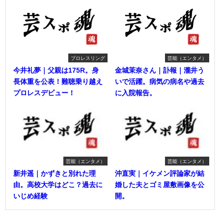
プロレスリング
芸能（エンタメ）
今井礼夢｜父親は175R。身
金城茉奈さん｜訃報｜瀧井う
長体重を公表！難聴乗り越え
いで活躍。病気の病名や過去
プロレスデビュー！
に入院報告。
芸能（エンタメ）
芸能（エンタメ）
新井遥｜かずきと別れた理
沖直実｜イケメン評論家が結
由。高校大学はどこ？過去に
婚した夫とゴミ屋敷画像を公
いじめ経験
開。