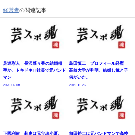
経営者
の関連記事
足達彩人｜長沢菜々香の結婚相
島田慎二｜プロフィール経歴｜
手か。ドキドキIT社長で元バンド
高校大学が判明。結婚し嫁と子
マン
供がいた。
2020-06-08
2019-11-26
下園利依｜莉恵は元宝珠小夏。
前田裕二は元バンドマンで高校