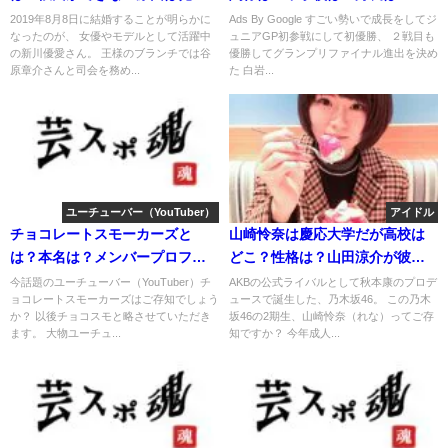
和子？
ーチは？
2019年8月8日に結婚することが明らかに
Ads By Google すごい勢いで成長をしてジ
なったのが、 女優やモデルとして活躍中
ュニアGP初参戦にして初優勝、 ２戦目も
の新川優愛さん。 王様のブランチでは谷
優勝してグランプリファイナル進出を決め
原章介さんと司会を務め...
た 白岩...
ユーチューバー（YouTuber）
アイドル
チョコレートスモーカーズと
山崎怜奈は慶応大学だが高校は
は？本名は？メンバープロフィ
どこ？性格は？山田涼介が彼氏
ール紹介
は本当？
今話題のユーチューバー（YouTuber）チ
AKBの公式ライバルとして秋本康のプロデ
ョコレートスモーカーズはご存知でしょう
ュースで誕生した、乃木坂46。 この乃木
か？ 以後チョコスモと略させていただき
坂46の2期生、山崎怜奈（れな）ってご存
ます。 大物ユーチュ...
知ですか？ 今年成人...