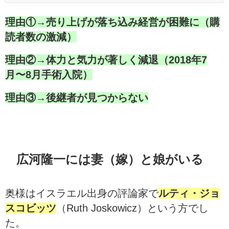
理由①→売り上げが落ち込み経営が困難に（購
読者数の激減）
理由②→体力と気力が著しく減退（2018年7
月〜8月手術入院）
理由③→後継者が見つからない
広河隆一には妻（嫁）と娘がいる
奥様はイスラエル出身の評論家で
ルティ・ジョ
スコビッツ
（Ruth Joskowicz）という方でし
た。