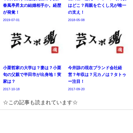
春風亭昇太の結婚相手か。経歴
はどこ？両親を亡くし兄が唯一
が発覚！
の支え！
2019-07-01
2018-05-08
小栗哲家の大学は？妻は？小栗
今井諒の現在ブランド会社経
旬の父親で半田市が出身地！実
営？年収は？元カノは？タトゥ
家は？
ー注目！
2017-10-18
2017-09-20
☆この記事も読まれています☆