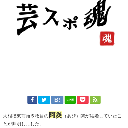
LINE
阿炎
大相撲東前頭５枚目の
（あび）関が結婚していたこ
とが判明しました。