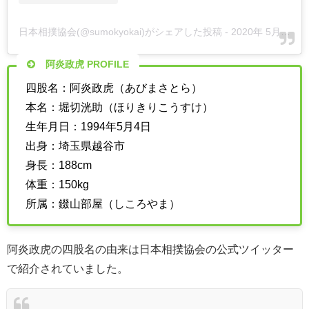
日本相撲協会(@sumokyokai)がシェアした投稿
-
2020年 5月月30日午後9時41分PDT
阿炎政虎 PROFILE
四股名：阿炎政虎（あびまさとら）
本名：堀切洸助（ほりきりこうすけ）
生年月日：1994年5月4日
出身：埼玉県越谷市
身長：188cm
体重：150kg
所属：錣山部屋（しころやま）
阿炎政虎の四股名の由来は日本相撲協会の公式ツイッター
で紹介されていました。