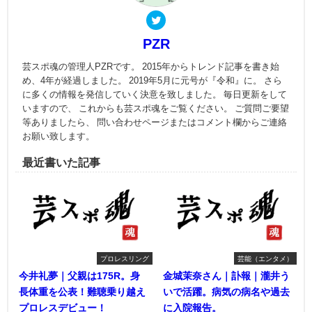
PZR
芸スポ魂の管理人PZRです。 2015年からトレンド記事を書き始
め、4年が経過しました。 2019年5月に元号が『令和』に。 さら
に多くの情報を発信していく決意を致しました。 毎日更新をして
いますので、 これからも芸スポ魂をご覧ください。 ご質問ご要望
等ありましたら、 問い合わせページまたはコメント欄からご連絡
お願い致します。
最近書いた記事
プロレスリング
芸能（エンタメ）
今井礼夢｜父親は175R。身
金城茉奈さん｜訃報｜瀧井う
長体重を公表！難聴乗り越え
いで活躍。病気の病名や過去
プロレスデビュー！
に入院報告。