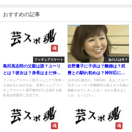
おすすめの記事
フィギュアスケート
あの人は今？
島田高志郎の父親は誰？ユーリ
佐野量子に子供は？離婚は？武
とは？彼女は？身長はまだ伸び
豊との馴れ初めは？神対応に驚
る！
く！
フィギュアスケート男子ジュニアで世界一
11月10日発売の「FRIDAY」見ましたか？
を決めるための大会。 世界ジュニアフィ
天才ジョッキー武豊騎手の路上キス写真が
ギュアスケート選手権2017に出場する島
掲載されていましたね！ それも驚きまし
田高志郎選手に注目です。...
たが、もっとびっ...