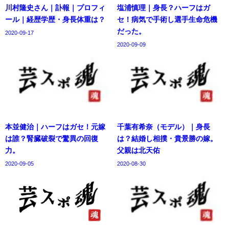
川村隆史さん｜訃報｜プロフィ
塩浦慎理｜身長？ハーフはガ
ール｜経歴学歴・身長体重は？
セ！病気で手術し選手生命危機
だった。
2020-09-17
2020-09-09
本並健治｜ハーフはガセ！元嫁
千葉有希奈（モデル）｜身長
は誰？腎臓破裂で驚異の回復
は？結婚し相撲・貴景勝の嫁。
力。
父親は北天佑
2020-09-05
2020-08-30