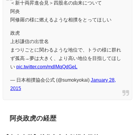
＜新十両昇進会見＞四股名の由来について
阿炎
阿修羅の様に燃えるような相撲をとってほしい
政虎
上杉謙信の出世名
まつりごとに関わるような地位で、トラの様に群れ
ず孤高→夢は大きく、より高い地位を目指してほし
い
pic.twitter.com/mdlMqQdGeL
— 日本相撲協会公式 (@sumokyokai)
January 28,
2015
阿炎政虎の経歴