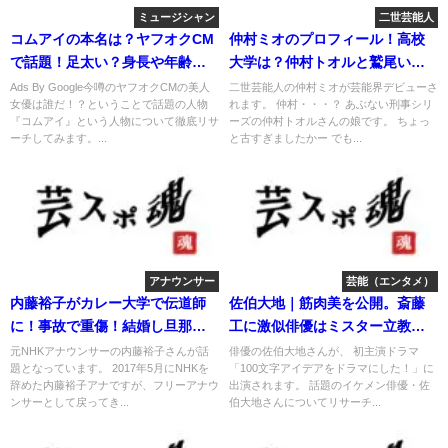
ミュージシャン
二世芸能人
コムアイの本名は？ヤフオクCM
仲村ミオのプロフィール！高校
で話題！足太い？身長や年齢？
大学は？仲村トオルと鷲尾いさ
父親は誰？
子の娘！
Ads By Google今噂のヤフオクCMの美人
二世芸能人の仲村ミオが芸能界デビューさ
女優は誰だ！？ということで話題の人物
れます。 仲村・・・？ あぶない刑事シリ
『コムアイ』という人物について徹底リサ
ーズの仲村トオルさんの娘です。 ちょっ
ーチしてみます。...
と古すぎましたかー でも...
アナウンサー
芸能（エンタメ）
内藤裕子がカレー大学で伝道師
佐伯大地｜筋肉美を公開。斎藤
に！事故で重傷！結婚し旦那が
工に激似俳優はミスター立教準
いた！
GPだった！
元NHKアナウンサーの内藤裕子さんが話
俳優の佐伯大地さんが、 初主演ドラマ
題となっています。 2017年5月にNHKを
「100文字アイデアをドラマにした！」に
辞めた内藤裕子アナですが、フリーアナウ
出演されます。 話題のイケメン俳優・佐
ンサーとして戻ってき...
伯大地さんについてリサーチ...