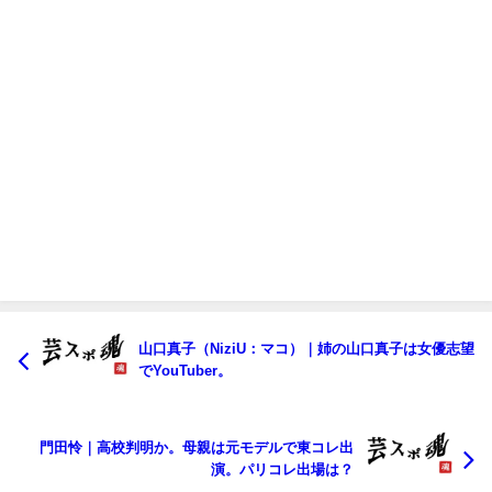
山口真子（NiziU：マコ）｜姉の山口真子は女優志望
でYouTuber。
門田怜｜高校判明か。母親は元モデルで東コレ出
演。パリコレ出場は？