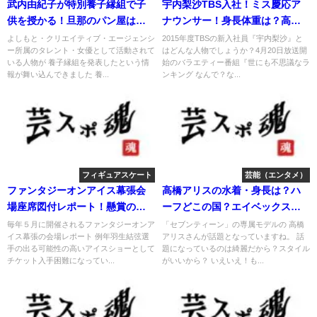
武内由紀子が特別養子縁組で子
宇内梨沙TBS入社！ミス慶応ア
供を授かる！旦那のパン屋はど
ナウンサー！身長体重は？高校
こ？
や彼氏？
よしもと・クリエイティブ・エージェンシ
2015年度TBSの新入社員『宇内梨沙』と
ー所属のタレント・女優として活動されて
はどんな人物でしょうか？4月20日放送開
いる人物が 養子縁組を発表したという情
始のバラエティー番組『世にも不思議なラ
報が舞い込んできました 養...
ンキング なんで？な...
フィギュアスケート
芸能（エンタメ）
ファンタジーオンアイス幕張会
高橋アリスの水着・身長は？ハ
場座席図付レポート！懸賞の練
ーフどこの国？エイベックスが
習見学
事務所！
毎年５月に開催されるファンタジーオンア
「セブンティーン」の専属モデルの 高橋
イス幕張の会場レポート 例年羽生結弦選
アリスさんが話題となっていますね。 話
手の出る可能性の高いアイスショーとして
題になっているのは綺麗だから？スタイル
チケット入手困難になってい...
がいいから？ いえいえ！も...