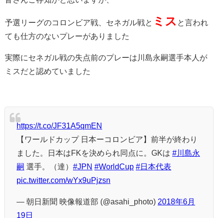
ミス
予選リーグのコロンビア戦、セネガル戦と
と言われ
ても仕方のないプレーがありました
実際にセネガル戦の失点前のプレーは川島永嗣選手本人が
ミスだと認めていました
https://t.co/JF31A5qmEN
【ワールドカップ 日本ーコロンビア】前半が終わり
ました。日本はFKを決められ同点に。GKは
#川島永
嗣
選手。（達）
#JPN
#WorldCup
#日本代表
pic.twitter.com/wYx9uPjzsn
— 朝日新聞 映像報道部 (@asahi_photo)
2018年6月
19日