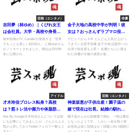
芸能（エンタメ）
俳優
吉田夢（林ゆめ）｜くびれ女王
金子大地の高校中学が判明！彼
は会社員。大学・高校や身長や
女は？おっさんずラブマロ役で
ウエストが判明
話題！
毎年恒例のTC Candlerが発表する『世界
デビューから４年 どんどん人気が上がっ
でもっとも美しい顔100人』 に林ゆめさん
てきている若手俳優 金子大地 話題作への
がノミネートされました。順位は2019年
出演で知名度も上昇！ 名優たちにに揉ま
末に公開され...
れた俳優の今後の成長が楽...
アイドル
芸能（エンタメ）
才木玲佳プロレス転身？高校
神楽坂恵が子供出産！園子温の
は？筋トレ法や握力や体脂肪
嫁で現在は社長。結婚の馴れ初
は？腕相撲も強い！
めは？
Ads By Google才木玲佳さんについて以前
園子温さんが心筋梗塞で倒れ、一時は重症
にも記事にしてみましたが、どんどんと人
となったようです。 しかし一命を取り留
気が上昇しておりTwitterフォロワー数も２
め現在は命に別状はなく回復に向け順調だ
万人に...
ということです。 さらにそ...