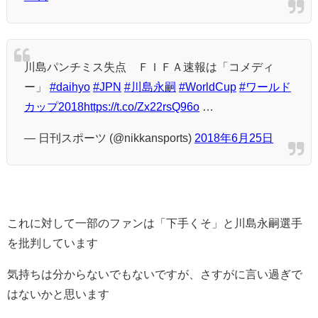
川島パンチミス失点 ＦＩＦＡ速報は「コメディ
ー」
#daihyo
#JPN
#川島永嗣
#WorldCup
#ワールド
カップ2018
https://t.co/Zx22rsQ96o
…
— 日刊スポーツ (@nikkansports)
2018年6月25日
これに対して一部のファンは「下手くそ」と川島永嗣選手
を批判しています
気持ちは分からないでもないですが、さすがに言い過ぎで
はないかと思います