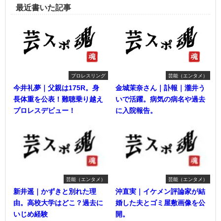
最近書いた記事
プロレスリング
芸能（エンタメ）
今井礼夢｜父親は175R。身
金城茉奈さん｜訃報｜瀧井う
長体重を公表！難聴乗り越え
いで活躍。病気の病名や過去
プロレスデビュー！
に入院報告。
芸能（エンタメ）
芸能（エンタメ）
新井遥｜かずきと別れた理
沖直実｜イケメン評論家が結
由。高校大学はどこ？過去に
婚した夫とゴミ屋敷画像を公
いじめ経験
開。