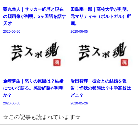
薬丸隼人｜サッカー経歴と現在
田島宗一郎｜高校大学が判明。
の顔画像が判明。5ヶ国語を話す
元マリティモ（ポルトガル）所
天才
属。
2020-06-30
2020-06-05
金崎夢生｜怒りの原因は？結婚
岩田智輝｜彼女との結婚を報
について語る。感染経路が判明
告！怪我の状態は？中学高校は
か？
どこ？
2020-06-03
2020-05-26
☆この記事も読まれています☆