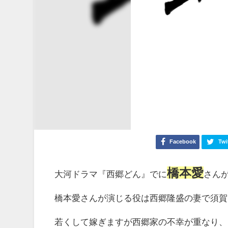
Facebook
Twi
橋本愛
大河ドラマ『西郷どん』でに
さん
橋本愛さんが演じる役は西郷隆盛の妻で須賀
若くして嫁ぎますが西郷家の不幸が重なり、