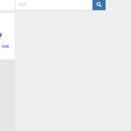
？
PZR