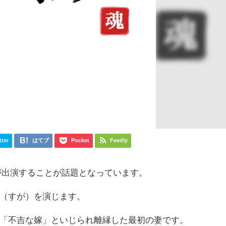
tter
はてブ
Pocket
Feedly
が出演することが話題となっています。
（すが）を演じます。
「不吉な嫁」といじられ離縁した最初の妻です。