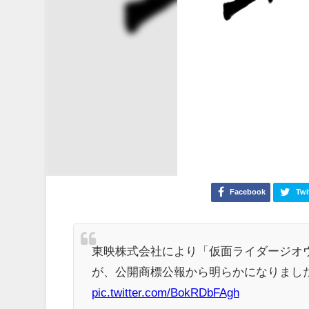
Facebook
Twi
東映株式会社により「仮面ライダージオウ / 
が、公開商標公報から明らかになりました。出願番
pic.twitter.com/BokRDbFAgh