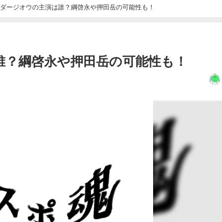
ダージオウの主演は誰？綱啓永や押田岳の可能性も！
誰？綱啓永や押田岳の可能性も！