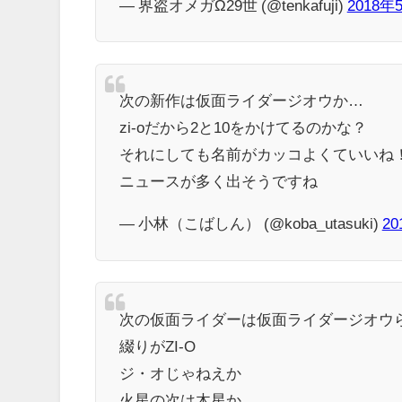
— 界盗オメガΩ29世 (@tenkafuji)
2018年
次の新作は仮面ライダージオウか…
zi-oだから2と10をかけてるのかな？
それにしても名前がカッコよくていいね
ニュースが多く出そうですね
— 小林（こばしん） (@koba_utasuki)
2
次の仮面ライダーは仮面ライダージオウ
綴りがZI-O
ジ・オじゃねえか
火星の次は木星か