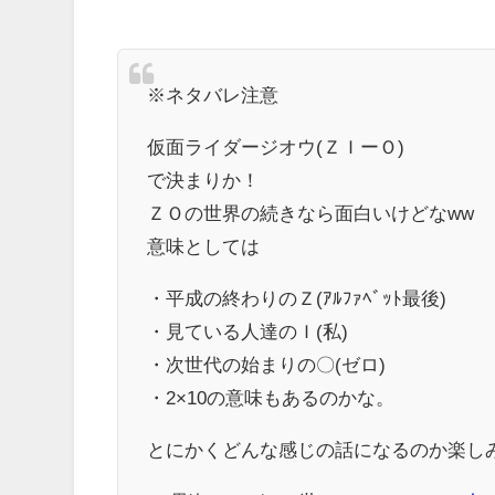
※ネタバレ注意
仮面ライダージオウ(ＺＩーＯ)
で決まりか！
ＺＯの世界の続きなら面白いけどなww
意味としては
・平成の終わりのＺ(ｱﾙﾌｧﾍﾞｯﾄ最後)
・見ている人達のＩ(私)
・次世代の始まりの〇(ゼロ)
・2×10の意味もあるのかな。
とにかくどんな感じの話になるのか楽し