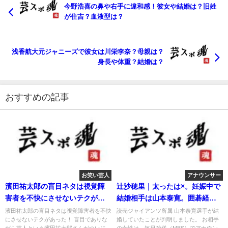
今野浩喜の鼻や右手に違和感！彼女や結婚は？旧姓
が住吉？血液型は？
浅香航大元ジャニーズで彼女は川栄李奈？母親は？
身長や体重？結婚は？
おすすめの記事
お笑い芸人
アナウンサー
濱田祐太郎の盲目ネタは視覚障
辻沙穂里｜太ったは×。妊娠中で
害者を不快にさせないテクがあ
結婚相手は山本泰寛。囲碁経歴
った！
とは？
濱田祐太郎の盲目ネタは視覚障害者を不快
読売ジャイアンツ所属 山本泰寛選手が結
にさせないテクがあった！ 盲目でありな
婚していたことが判明しました。 お相手