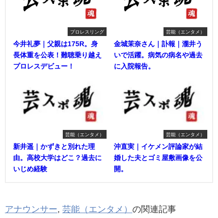
プロレスリング
芸能（エンタメ）
今井礼夢｜父親は175R。身
金城茉奈さん｜訃報｜瀧井う
長体重を公表！難聴乗り越え
いで活躍。病気の病名や過去
プロレスデビュー！
に入院報告。
芸能（エンタメ）
芸能（エンタメ）
新井遥｜かずきと別れた理
沖直実｜イケメン評論家が結
由。高校大学はどこ？過去に
婚した夫とゴミ屋敷画像を公
いじめ経験
開。
アナウンサー
,
芸能（エンタメ）
の関連記事