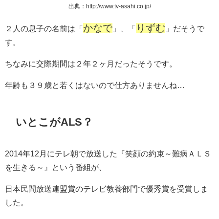
出典：http://www.tv-asahi.co.jp/
かなで
りずむ
２人の息子の名前は「
」、「
」だそうで
す。
ちなみに交際期間は２年２ヶ月だったそうです。
年齢も３９歳と若くはないので仕方ありませんね…
いとこがALS？
2014年12月にテレ朝で放送した『笑顔の約束～難病ＡＬＳ
を生きる～』という番組が、
日本民間放送連盟賞のテレビ教養部門で優秀賞を受賞しま
した。