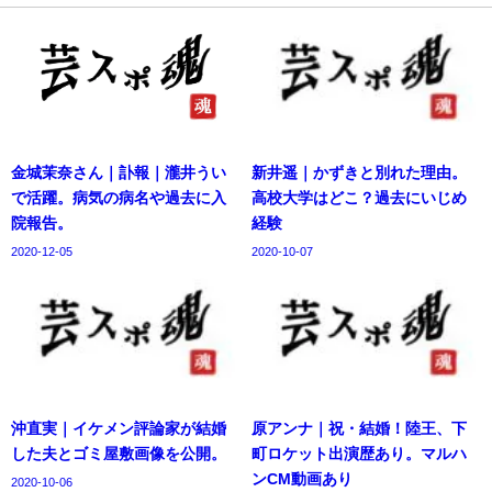
金城茉奈さん｜訃報｜瀧井うい
新井遥｜かずきと別れた理由。
で活躍。病気の病名や過去に入
高校大学はどこ？過去にいじめ
院報告。
経験
2020-12-05
2020-10-07
沖直実｜イケメン評論家が結婚
原アンナ｜祝・結婚！陸王、下
した夫とゴミ屋敷画像を公開。
町ロケット出演歴あり。マルハ
ンCM動画あり
2020-10-06