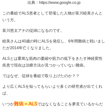
出典：https://www.google.co.jp
この番組でALS患者として登場した人物が富川睦美さんと
いう方。
富川悠太アナの従姉になるのです。
睦美さんは40歳の時にALSを発症し、6年間難病と戦いまし
たが2014年亡くなりました。
ALSとは重篤な筋肉の萎縮や筋力の低下をきたす神経変性
疾患で現在は治療方法が見つかっていない難病。
ではなぜ、従姉を番組で取り上げたのか？？
より広くALSを知ってもらいより多くの研究者が出てくれ
ば、
難病＝ALS
いつか
ではなくなることを夢見ているからだ