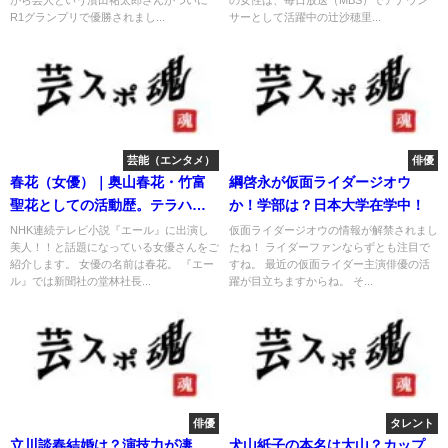
がら芸人という濱田祐太郎さんがついに
の女性は、毎日放送（MBS）でアナウン
R1グランプリで優勝されまし...
サーとして活躍中の辻沙穂里...
芸能（エンタメ）
俳優
春花（女優）｜奥山春花・竹富
綱啓永が仮面ライダージオウ
聖花としての活動歴。テラハ出
か！学部は？日本大学在学中！
演歴も
NHK連続テレビ小説『エール』に出演し
仮面ライダージオウの情報が解禁されまし
美人！！と話題になっている女優さんをご
たね！ ライダーファンならずとも注目で
紹介します。 女優の名前は春花。 『エー
すね。 最近の仮面ライダー主演俳優の活
ル』では新聞社の堂林社長...
躍が目立ちますからね。 そ...
俳優
タレント
立川談春結婚は？演技力が凄
犬山紙子の本名は大山？カップ