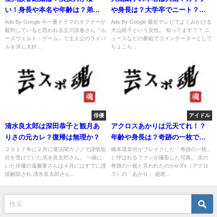
い！身長や本名や年齢は？弟子
や身長は？大学卒でニート？嫌
に厳しい？
い？
Ads By Google 今一番ドラマのオファーが
Ads By Google 最近テレビでよくみかける
殺到していると思われる立川談春さん『ル
犬山紙子という女性。 知ってます？？ ニ
ーズヴェルト・ゲーム』で主人公のライバ
ュースなどの番組でコメンテーターとして
ルを演じ大好...
ちょこち...
俳優
アイドル
清水良太郎は深田恭子と観月あ
アクロスあかりは元天てれ！？
りさの元カレ？復帰は無理か？
年齢や身長は？奇跡の一枚で話
題！
２０１７年に２月に違法闇カジノで謹慎処
橋本環奈何がブレイクした「奇跡の一枚」
分を受けていた清水良太郎さん。 一緒に
と呼ばれるファンが撮影した写真。 次の
いた俳優の遠藤要さんは４月にはすでに謹
奇跡の一枚と言われたのがα-X's（アクロ
慎解除され 清水良太郎さん...
ス）の「あかり」 超絶...