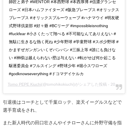
師匠と弟子 #MENTOR #本西野球 #本西厚博 #信濃グランセ
ローズ #日本ハムファイターズ #阪急ブレーブス #オリックス
ブレーブス #オリックスブルーウェーブ #ハナマウイ #明友硬
式野球倶楽部 #好々爺 #BCリーグ #impossibleisnothing
#fuckfear #小さくたって翔べる #不可能なんてありえない #
無駄に生きるな熱く死ね #少年野球 #学童野球 #スポ少野球 #
かますぜガンガンいくぞバンバン #三振上等 #誰にも負けな
い #神様は越えられない壁は与えない #転がせば何か起こる
駆逐委員会 #フルスイング #野球少年 #堀小スワローズ
#godknowseverything #ドコマデイケルカ
Tomo PEPE Kiuchi
(@tomohikokiuchi)がシェアした投稿 -
2019年 3月月10日午前3時14分PDT
引退後はコーチとして千葉ロッテ、楽天イーグルスなどで
選手育成をされ、
また新人時代の田口壮さんやイチローさんに外野守備を指