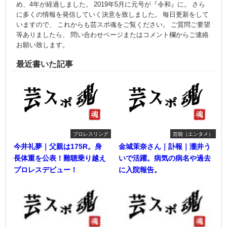
め、4年が経過しました。 2019年5月に元号が『令和』に。 さら
に多くの情報を発信していく決意を致しました。 毎日更新をして
いますので、 これからも芸スポ魂をご覧ください。 ご質問ご要望
等ありましたら、 問い合わせページまたはコメント欄からご連絡
お願い致します。
最近書いた記事
プロレスリング
芸能（エンタメ）
今井礼夢｜父親は175R。身
金城茉奈さん｜訃報｜瀧井う
長体重を公表！難聴乗り越え
いで活躍。病気の病名や過去
プロレスデビュー！
に入院報告。