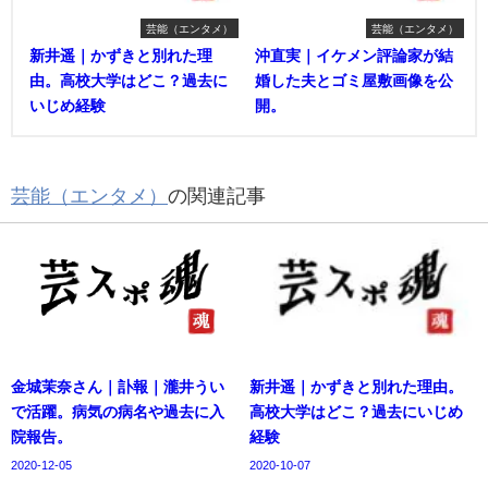
芸能（エンタメ）
芸能（エンタメ）
新井遥｜かずきと別れた理
沖直実｜イケメン評論家が結
由。高校大学はどこ？過去に
婚した夫とゴミ屋敷画像を公
いじめ経験
開。
芸能（エンタメ）
の関連記事
金城茉奈さん｜訃報｜瀧井うい
新井遥｜かずきと別れた理由。
で活躍。病気の病名や過去に入
高校大学はどこ？過去にいじめ
院報告。
経験
2020-12-05
2020-10-07