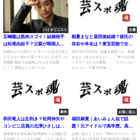
バイオリニスト
女優
五嶋龍は筋肉スゴイ！結婚相手
朝夏まなと退団後結婚？彼氏の
は松尾由起子？父親が韓国人と
存在や本名は？東宝芸能で女優
噂！
業？
五嶋みどりの弟でバイオリンの天才少年と
2017年11月19日に宝塚を退団した、朝夏
して小さい頃から度々テレビにも出ていた
まなと（あさかまなと）。 「神々の土地
五嶋龍 最近では筋肉ムキムキで話題
～ロマノフたちの黄昏～」「クラシカル
に！？ 母親はよく出ていた...
ビジュー」の東京宝塚...
事件
お笑い芸人
和田竜人は左利き？松岡伸矢や
福田麻貴｜あいみょん似で話
コンビニ店員の北澤ひさしは同
題！元アイドルで高学歴。高校
一人物？
大学特定！
茨城県牛久市出身の松岡伸矢くん4歳が行
お笑い芸人トリオの『3時のヒロイン』が
方不明になってから29年。 ついに発見さ
女芸人No.1決定戦 THE W2019で優勝し話