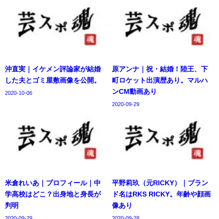
沖直実｜イケメン評論家が結婚
原アンナ｜祝・結婚！陸王、下
した夫とゴミ屋敷画像を公開。
町ロケット出演歴あり。マルハ
ンCM動画あり
2020-10-06
2020-09-29
米倉れいあ｜プロフィール｜中
平野莉玖（元RICKY）｜ブラン
学高校はどこ？出身地と身長が
ド名はRKS RICKY。年齢や顔画
判明
像あり
2020-09-29
2020-09-28