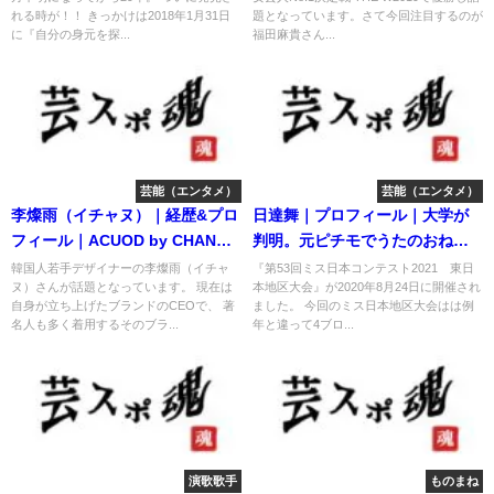
れる時が！！ きっかけは2018年1月31日
題となっています。さて今回注目するのが
に『自分の身元を探...
福田麻貴さん...
芸能（エンタメ）
芸能（エンタメ）
李燦雨（イチャヌ）｜経歴&プロ
日達舞｜プロフィール｜大学が
フィール｜ACUOD by CHANU
判明。元ピチモでうたのおねえ
創設者
さん。
韓国人若手デザイナーの李燦雨（イチャ
『第53回ミス日本コンテスト2021 東日
ヌ）さんが話題となっています。 現在は
本地区大会』が2020年8月24日に開催され
自身が立ち上げたブランドのCEOで、 著
ました。 今回のミス日本地区大会はは例
名人も多く着用するそのブラ...
年と違って4ブロ...
演歌歌手
ものまね