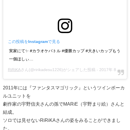
この投稿をInstagramで見る
実家にて✨ #カラオケバトル #優勝カップ #大きいカップもう
一個ほしぃ…
RiRiKA
さん(@ririkadesu1226)がシェアした投稿 -
2017年 8月月20日午後7時02分PDT
2011年には『ファンタスマゴリック』というツインボーカ
ルユニットを
劇作家の宇野信夫さんの孫でMARiE（宇野まり絵）さんと
結成。
ソロでは見せないRiRiKAさんの姿をみることができまし
た。