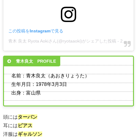
この投稿をInstagramで見る
青木 良太 Ryota Aokiさん(@ryotaaoki)がシェアした投稿
-
2019年 5月月3日午後8時53分PDT
青木良太 PROFILE
名前：青木良太（あおきりょうた）
生年月日：1978年3月3日
出身：富山県
頭には
ターバン
耳には
ピアス
洋服は
ギャルソン