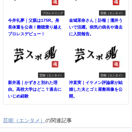
プロレスリング
芸能（エンタメ）
今井礼夢｜父親は175R。身
金城茉奈さん｜訃報｜瀧井う
長体重を公表！難聴乗り越え
いで活躍。病気の病名や過去
プロレスデビュー！
に入院報告。
芸能（エンタメ）
芸能（エンタメ）
新井遥｜かずきと別れた理
沖直実｜イケメン評論家が結
由。高校大学はどこ？過去に
婚した夫とゴミ屋敷画像を公
いじめ経験
開。
芸能（エンタメ）
の関連記事