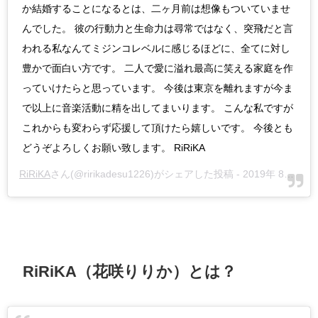
か結婚することになるとは、二ヶ月前は想像もついていませ
んでした。 彼の行動力と生命力は尋常ではなく、突飛だと言
われる私なんてミジンコレベルに感じるほどに、全てに対し
豊かで面白い方です。 二人で愛に溢れ最高に笑える家庭を作
っていけたらと思っています。 今後は東京を離れますが今ま
で以上に音楽活動に精を出してまいります。 こんな私ですが
これからも変わらず応援して頂けたら嬉しいです。 今後とも
どうぞよろしくお願い致します。 RiRiKA
RiRiKA
さん(@ririkadesu1226)がシェアした投稿 -
2019年 8月月15日午後6時01分PDT
RiRiKA（花咲りりか）とは？