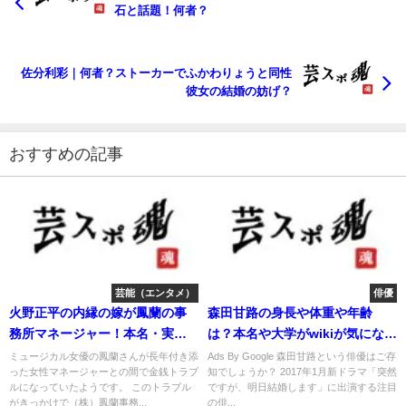
石と話題！何者？
佐分利彩｜何者？ストーカーでふかわりょうと同性
彼女の結婚の妨げ？
おすすめの記事
芸能（エンタメ）
俳優
火野正平の内縁の嫁が鳳蘭の事
森田甘路の身長や体重や年齢
務所マネージャー！本名・実名
は？本名や大学がwikiが気にな
は？
る！
ミュージカル女優の鳳蘭さんが長年付き添
Ads By Google 森田甘路という俳優はご存
った女性マネージャーとの間で金銭トラブ
知でしょうか？ 2017年1月新ドラマ「突然
ルになっていたようです。 このトラブル
ですが、明日結婚します」に出演する注目
がきっかけで（株）鳳蘭事務...
の俳...