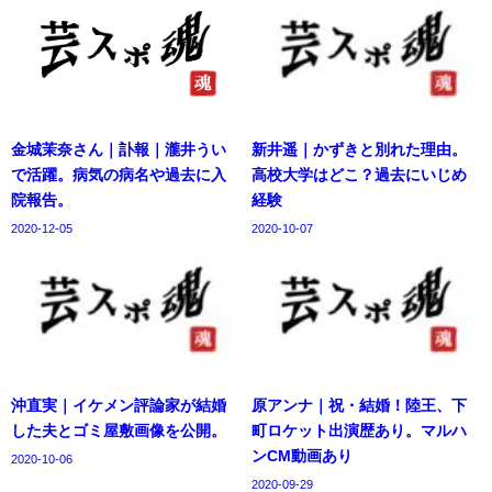
金城茉奈さん｜訃報｜瀧井うい
新井遥｜かずきと別れた理由。
で活躍。病気の病名や過去に入
高校大学はどこ？過去にいじめ
院報告。
経験
2020-12-05
2020-10-07
沖直実｜イケメン評論家が結婚
原アンナ｜祝・結婚！陸王、下
した夫とゴミ屋敷画像を公開。
町ロケット出演歴あり。マルハ
ンCM動画あり
2020-10-06
2020-09-29