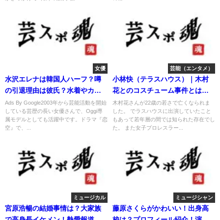
女優
芸能（エンタメ）
水沢エレナは韓国人ハーフ？噂
小林快（テラスハウス）｜木村
の引退理由は彼氏？水着やカッ
花とのコスチューム事件とは？
プは？
現在は？
Ads By Google2003年から芸能活動を開始
木村花さんが22歳の若さで亡くなられま
している芸歴の長い女優さんで、Oggi専
した。 でラスハウスに出演していたこと
属モデルとしても活躍中です。ドラマ『恋
もあって若年層の間では知られた存在でし
空』で、...
た。 また女子プロレスラー...
ミュージカル
ミュージシャン
宮原浩暢の結婚事情は？大家族
藤原さくらがかわいい！出身高
で高身長イケメン！熱愛報道は
校は？プロフィール紹介！演技