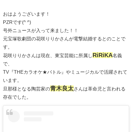
おはようございます！
PZRです(^ ^)
号外ニュースが入って来ました！！
元宝塚歌劇団の花咲りりかさんが電撃結婚するとのことで
す。
RiRiKA
花咲りりかさんは現在、東宝芸能に所属し
名義
で、
TV『THEカラオケ★バトル』やミュージカルで活躍されて
います。
青木良太
旦那様となる陶芸家の
さんは革命児と言われる
存在でした。