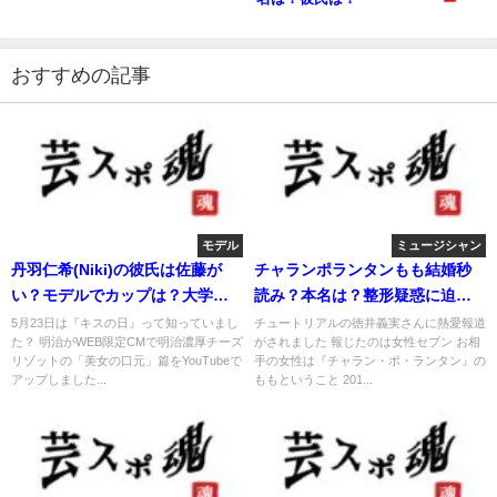
おすすめの記事
モデル
ミュージシャン
丹羽仁希(Niki)の彼氏は佐藤が
チャランポランタンもも結婚秒
い？モデルでカップは？大学
読み？本名は？整形疑惑に迫
は？
る！
5月23日は『キスの日』って知っていまし
チュートリアルの徳井義実さんに熱愛報道
た？ 明治がWEB限定CMで明治濃厚チーズ
がされました 報じたのは女性セブン お相
リゾットの「美女の口元」篇をYouTubeで
手の女性は『チャラン・ポ・ランタン』の
アップしました...
ももということ 201...