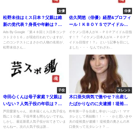
女優
俳優
松野未佳はミス日本？父親は維
佐久間悠（俳優）経歴&プロフィ
新の党代表？身長や年齢は？大
ール！ＫＢＯＹＳでアイドル
学は？
に！
Ads By Google 「第４８回ミス日本コンテ
イケメン日本人がＫ－ＰＯＰアイドル目指
スト２０１６」が現在行われていますが、
す！？ 『イケメン日本人がＫ－ＰＯＰア
このコンテストにまさかの人物の名前が、
イドル目指す！？』 という記事を目にし
松野未佳さん...
ました・・・ なんでわざわ...
子役
タレント
寺田心くんは母子家庭？父親は
木口亜矢病気で激やせ？出産し
いない？人気子役の年収は？年
たばかりなのに夫逮捕！堤裕貴
齢は？
と離婚は？
芦田愛菜ちゃん、鈴木福くんら人気子役も
昨年第一子を出産し幸せいっぱい！ ママ
既に１０歳。子役卒業も間もないですね。
タレとして再始動！！・・・かと思いきや
しかし、最近新星人気子役が出てきていま
夫の堤裕貴が逮捕！ 堤裕貴の奥さんの木
せんねー。次の人気子役は誰...
口亜矢って元タレント？ ...