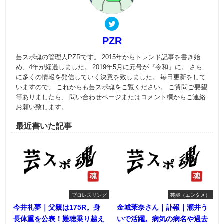
PZR
芸スポ魂の管理人PZRです。 2015年からトレンド記事を書き始
め、4年が経過しました。 2019年5月に元号が『令和』に。 さら
に多くの情報を発信していく決意を致しました。 毎日更新をして
いますので、 これからも芸スポ魂をご覧ください。 ご質問ご要望
等ありましたら、 問い合わせページまたはコメント欄からご連絡
お願い致します。
最近書いた記事
プロレスリング
芸能（エンタメ）
今井礼夢｜父親は175R。身
金城茉奈さん｜訃報｜瀧井う
長体重を公表！難聴乗り越え
いで活躍。病気の病名や過去