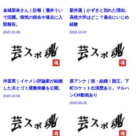
金城茉奈さん｜訃報｜瀧井うい
新井遥｜かずきと別れた理由。
で活躍。病気の病名や過去に入
高校大学はどこ？過去にいじめ
院報告。
経験
2020-12-05
2020-10-07
沖直実｜イケメン評論家が結婚
原アンナ｜祝・結婚！陸王、下
した夫とゴミ屋敷画像を公開。
町ロケット出演歴あり。マルハ
ンCM動画あり
2020-10-06
2020-09-29