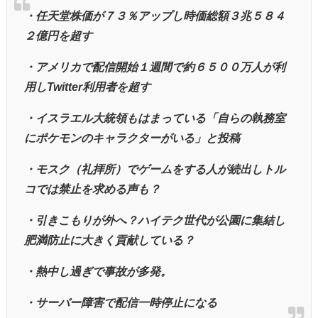
・任天堂株価が７３％アップし時価総額３兆５８４
２億円を超す
・アメリカで配信開始１週間で約６５００万人が利
用しTwitter利用者を超す
・イスラエル大統領もはまっている「自らの執務室
にポケモンのキャラクターがいる」と投稿
・モスク（礼拝所）でゲームをする人が続出しトル
コでは禁止を求める声も？
・引きこもりが外へ？ハイテク世代が公園に集結し
肥満防止に大きく貢献している？
・熱中し過ぎで事故が多発。
・サーバー障害で配信一時停止になる