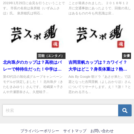
2019年1月29日に会見を行うということで
ことが発表されました。 ２０１８年１２
す。 市長の名前は泉房穂（いずみふさ
月に交通事故にあったようで、回復の兆し
ほ）氏。 泉房穂氏は明石...
はあるものの今も尚意識は戻...
芸能（エンタメ）
女優
北向珠夕のカップは？高校はバ
吉岡里帆カップは？カワイイ？
レーで特待生だった！中学はど
大学はどこ？身長体重は？熱愛
こ？
彼氏は？
第43代目の旭化成グループキャンペーン
Ads By Google 朝ドラ『あさが来た』で話
モデルが決定しました！！ 北向珠夕（き
題となった吉岡里帆（よしおかりほ）さん
たむきみゆう）さんです。 松嶋菜々子さ
についてリサーチします。え！？誰！？と
んや片瀬那奈さん、久慈暁子...
思われる方も...
プライバシーポリシー
サイトマップ
お問い合わせ