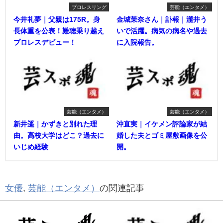
プロレスリング
芸能（エンタメ）
今井礼夢｜父親は175R。身
金城茉奈さん｜訃報｜瀧井う
長体重を公表！難聴乗り越え
いで活躍。病気の病名や過去
プロレスデビュー！
に入院報告。
芸能（エンタメ）
芸能（エンタメ）
新井遥｜かずきと別れた理
沖直実｜イケメン評論家が結
由。高校大学はどこ？過去に
婚した夫とゴミ屋敷画像を公
いじめ経験
開。
女優
,
芸能（エンタメ）
の関連記事