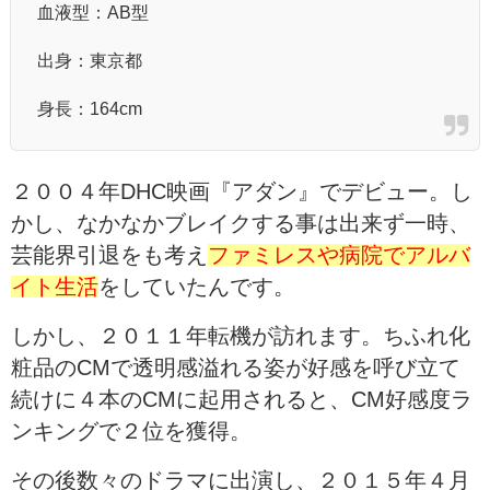
血液型：AB型
出身：東京都
身長：164cm
２００４年DHC映画『アダン』でデビュー。し
かし、なかなかブレイクする事は出来ず一時、
芸能界引退をも考え
ファミレスや病院でアルバ
イト生活
をしていたんです。
しかし、２０１１年転機が訪れます。ちふれ化
粧品のCMで透明感溢れる姿が好感を呼び立て
続けに４本のCMに起用されると、CM好感度ラ
ンキングで２位を獲得。
その後数々のドラマに出演し、２０１５年４月