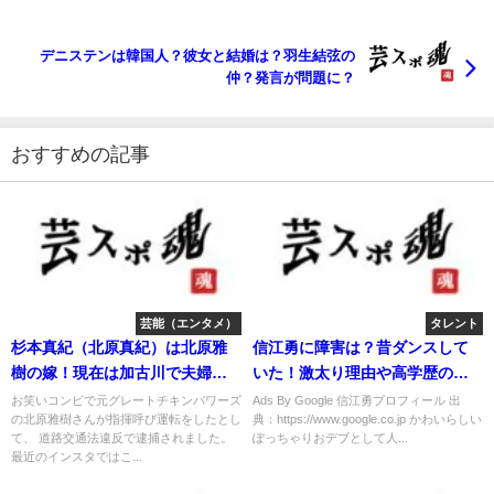
デニステンは韓国人？彼女と結婚は？羽生結弦の
仲？発言が問題に？
おすすめの記事
芸能（エンタメ）
タレント
杉本真紀（北原真紀）は北原雅
信江勇に障害は？昔ダンスして
樹の嫁！現在は加古川で夫婦で
いた！激太り理由や高学歴の過
MC！
去！
お笑いコンビで元グレートチキンパワーズ
Ads By Google 信江勇プロフィール 出
の北原雅樹さんが指揮呼び運転をしたとし
典：https://www.google.co.jp かわいらしい
て、 道路交通法違反で逮捕されました。
ぽっちゃりおデブとして人...
最近のインスタではこ...