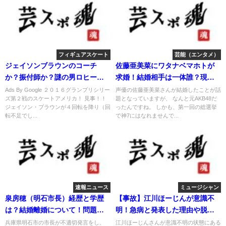
フィギュアスケート
芸能（エンタメ）
ジェイソンブラウンのコーチ
佐藤亜美菜にワタナベマホトが
か？振付師か？謎の男ロヒーン
求婚！結婚相手は一体誰？現在
に注目！
は声優！
Ads By Google ２０１６グランプリシリー
声優の佐藤亜美菜さんが結婚したことが話
ズ第２戦のスケートアメリカ！ 見事！！
題となっていますが、 なんと元AKB48だ
ジェイソン・ブラウンが４回転を降り（回
ったんですね。 しかも、第一回の総選挙
転不足でし...
で神7にはなれませんで...
速報ニュース
ミュージシャン
泉房穂（明石市長）経歴と学歴
【事故】江川ほーじんが意識不
は？結婚離婚について！問題発
明！急病と発表した理由や脱退
言の理由
理由！
兵庫県明石市の市長が不適切発言をし、
江川ほーじんさんが意識不明の状態にある