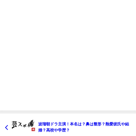
波瑠朝ドラ主演！本名は？鼻は整形？熱愛彼氏や結
婚？高校や学歴？