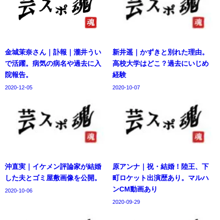
金城茉奈さん｜訃報｜瀧井うい
新井遥｜かずきと別れた理由。
で活躍。病気の病名や過去に入
高校大学はどこ？過去にいじめ
院報告。
経験
2020-12-05
2020-10-07
沖直実｜イケメン評論家が結婚
原アンナ｜祝・結婚！陸王、下
した夫とゴミ屋敷画像を公開。
町ロケット出演歴あり。マルハ
ンCM動画あり
2020-10-06
2020-09-29