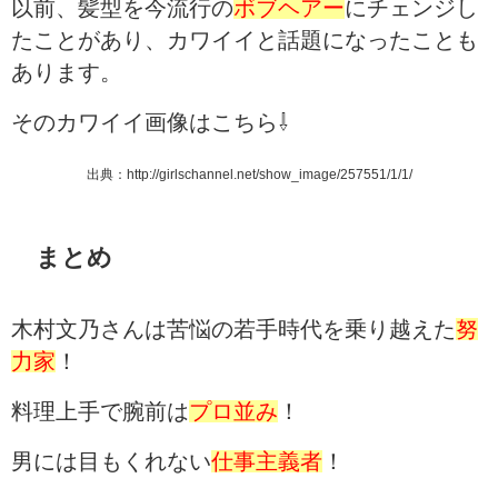
以前、髪型を今流行の
ボブヘアー
にチェンジし
たことがあり、カワイイと話題になったことも
あります。
そのカワイイ画像はこちら⇩
出典：http://girlschannel.net/show_image/257551/1/1/
まとめ
木村文乃さんは苦悩の若手時代を乗り越えた
努
力家
！
料理上手で腕前は
プロ並み
！
男には目もくれない
仕事主義者
！