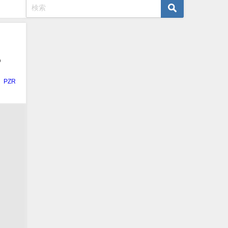
？
PZR