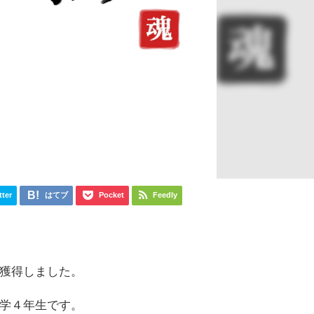
tter
はてブ
Pocket
Feedly
獲得しました。
学４年生です。