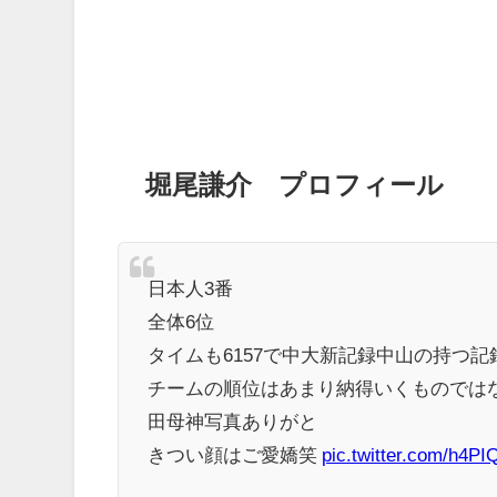
堀尾謙介 プロフィール
日本人3番
全体6位
タイムも6157で中大新記録中山の持つ記
チームの順位はあまり納得いくものでは
田母神写真ありがと
きつい顔はご愛嬌笑
pic.twitter.com/h4PI