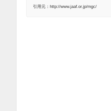
引用元：http://www.jaaf.or.jp/mgc/