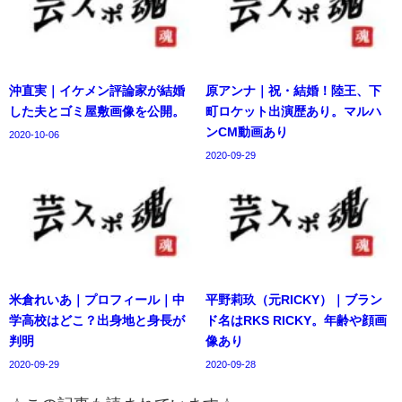
沖直実｜イケメン評論家が結婚
原アンナ｜祝・結婚！陸王、下
した夫とゴミ屋敷画像を公開。
町ロケット出演歴あり。マルハ
ンCM動画あり
2020-10-06
2020-09-29
米倉れいあ｜プロフィール｜中
平野莉玖（元RICKY）｜ブラン
学高校はどこ？出身地と身長が
ド名はRKS RICKY。年齢や顔画
判明
像あり
2020-09-29
2020-09-28