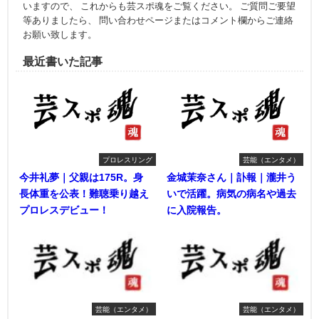
いますので、 これからも芸スポ魂をご覧ください。 ご質問ご要望
等ありましたら、 問い合わせページまたはコメント欄からご連絡
お願い致します。
最近書いた記事
プロレスリング
芸能（エンタメ）
今井礼夢｜父親は175R。身
金城茉奈さん｜訃報｜瀧井う
長体重を公表！難聴乗り越え
いで活躍。病気の病名や過去
プロレスデビュー！
に入院報告。
芸能（エンタメ）
芸能（エンタメ）