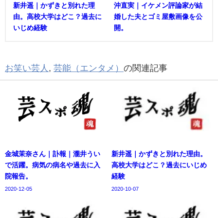
新井遥｜かずきと別れた理
沖直実｜イケメン評論家が結
由。高校大学はどこ？過去に
婚した夫とゴミ屋敷画像を公
いじめ経験
開。
お笑い芸人
,
芸能（エンタメ）
の関連記事
金城茉奈さん｜訃報｜瀧井うい
新井遥｜かずきと別れた理由。
で活躍。病気の病名や過去に入
高校大学はどこ？過去にいじめ
院報告。
経験
2020-12-05
2020-10-07