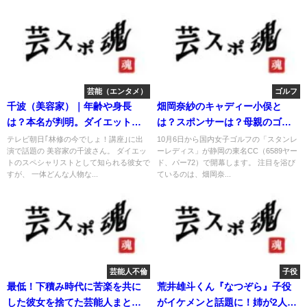
芸能（エンタメ）
ゴルフ
千波（美容家）｜年齢や身長
畑岡奈紗のキャディー小俣と
は？本名が判明。ダイエット失
は？スポンサーは？母親のゴル
敗の過去
フ場は？
テレビ朝日｢林修の今でしょ！講座｣に出
10月6日から国内女子ゴルフの「スタンレ
演で話題の 美容家の千波さん。 ダイエッ
ーレディス」が静岡の東名CC（6589ヤー
トのスペシャリストとして知られる彼女で
ド、パー72）で開幕します。 注目を浴び
すが、 一体どんな人物な...
ているのは、畑岡奈...
芸能人不倫
子役
最低！下積み時代に苦楽を共に
荒井雄斗くん『なつぞら』子役
した彼女を捨てた芸能人まと
がイケメンと話題に！姉が2人い