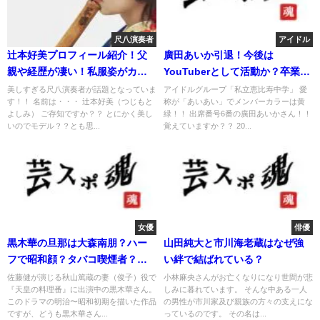
尺八演奏者
アイドル
辻本好美プロフィール紹介！父
廣田あいか引退！今後は
親や経歴が凄い！私服姿がカワ
YouTuberとして活動か？卒業理
イイ！
由は？
美しすぎる尺八演奏者が話題となっていま
アイドルグループ「私立恵比寿中学」 愛
す！！ 名前は・・・ 辻本好美（つじもと
称が「あいあい」でメンバーカラーは黄
よしみ） ご存知ですか？？ とにかく美し
緑！！ 出席番号6番の廣田あいかさん！！
いのでモデル？？とも思...
覚えていますか？？ 20...
女優
俳優
黒木華の旦那は大森南朋？ハー
山田純大と市川海老蔵はなぜ強
フで昭和顔？タバコ喫煙者？カ
い絆で結ばれている？
ップは？
佐藤健が演じる秋山篤蔵の妻（俊子）役で
小林麻央さんがお亡くなりになり世間が悲
『天皇の料理番』に出演中の黒木華さん。
しみに暮れています。 そんな中ある一人
このドラマの明治〜昭和初期を描いた作品
の男性が市川家及び親族の方々の支えにな
ですが、どうも黒木華さん...
っているのです。 その名は...