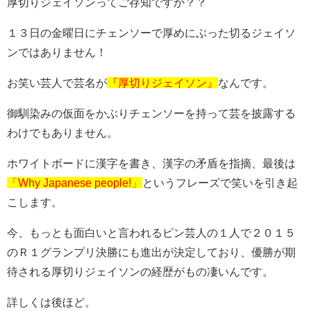
厚切りジェイソンってご存知ですか？？
１３日の金曜日にチェンソーで厚めにぶった切るジェイソ
ンではありません！
お笑い芸人で芸名が
『厚切りジェイソン』
なんです。
御馴染みの仮面をかぶりチェンソーを持って芸を披露する
わけでもありません。
ホワイトボードに漢字を書き、漢字の矛盾を指摘、最後は
「Why Japanese people!」
というフレーズで笑いを引き起
こします。
今、もっとも面白いと言われるピン芸人の１人で２０１５
のＲ１グランプリ決勝にも進出が決定しており、優勝が期
待される厚切りジェイソンの経歴がもの凄いんです。
詳しくは後ほど。