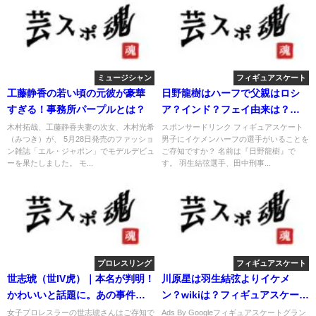
ミュージシャン
フィギュアスケート
工藤静香の若い頃の元彼が豪華
日野龍樹はハーフで父親はロシ
すぎる！事務所パープルとは？
ア？インド？フェイ由来は？彼
女は？
木村拓哉、工藤静香夫妻の次女、木村光希
スポンサードリンク フィギュアスケート
（みつき）が、 5月28日発売のファッショ
男子にイケメンハーフの選手がいることを
ン雑誌「エル・ジャポン」でモデルデビュ
ご存知ですか？ 名前は『日野龍樹』で
ーを果たしました。 モ...
す。 羽生結弦選手、田中刑事...
プロレスリング
フィギュアスケート
世志琥（世IV虎）｜本名が判明！
川原星は羽生結弦よりイケメ
かわいいと話題に。あの事件は
ン？wikiは？フィギュアスケート
悪くない
画像！
女子プロレスラーの世志琥さんはご存知で
Ads By Googleフィギュアスケートグラン