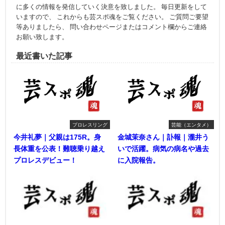
に多くの情報を発信していく決意を致しました。 毎日更新をして
いますので、 これからも芸スポ魂をご覧ください。 ご質問ご要望
等ありましたら、 問い合わせページまたはコメント欄からご連絡
お願い致します。
最近書いた記事
プロレスリング
芸能（エンタメ）
今井礼夢｜父親は175R。身
金城茉奈さん｜訃報｜瀧井う
長体重を公表！難聴乗り越え
いで活躍。病気の病名や過去
プロレスデビュー！
に入院報告。