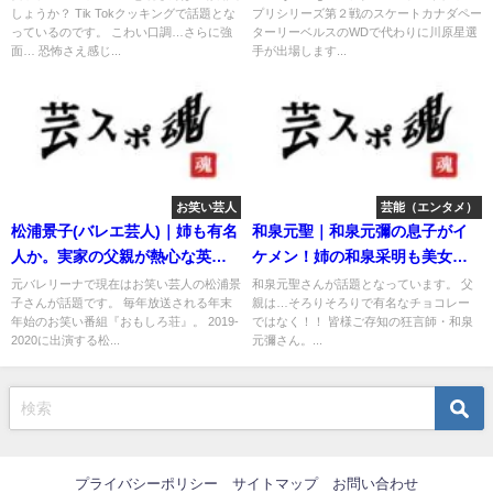
しょうか？ Tik Tokクッキングで話題とな
プリシリーズ第２戦のスケートカナダペー
っているのです。 こわい口調…さらに強
ターリーベルスのWDで代わりに川原星選
面… 恐怖さえ感じ...
手が出場します...
お笑い芸人
芸能（エンタメ）
松浦景子(バレエ芸人)｜姉も有名
和泉元聖｜和泉元彌の息子がイ
人か。実家の父親が熱心な英才
ケメン！姉の和泉采明も美女だ
教育！
った！
元バレリーナで現在はお笑い芸人の松浦景
和泉元聖さんが話題となっています。 父
子さんが話題です。 毎年放送される年末
親は…そろりそろりで有名なチョコレー
年始のお笑い番組『おもしろ荘』。 2019-
ではなく！！ 皆様ご存知の狂言師・和泉
2020に出演する松...
元彌さん。...
プライバシーポリシー
サイトマップ
お問い合わせ