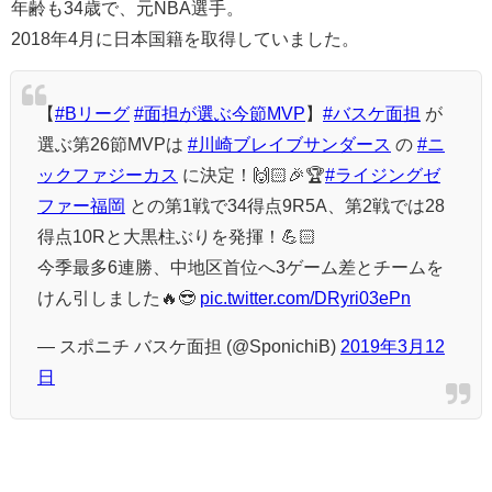
年齢も34歳で、元NBA選手。
2018年4月に日本国籍を取得していました。
【
#Bリーグ
#面担が選ぶ今節MVP
】
#バスケ面担
が
選ぶ第26節MVPは
#川崎ブレイブサンダース
の
#ニ
ックファジーカス
に決定！🙌🏻🎉🏆
#ライジングゼ
ファー福岡
との第1戦で34得点9R5A、第2戦では28
得点10Rと大黒柱ぶりを発揮！💪🏻
今季最多6連勝、中地区首位へ3ゲーム差とチームを
けん引しました🔥😎
pic.twitter.com/DRyri03ePn
— スポニチ バスケ面担 (@SponichiB)
2019年3月12
日