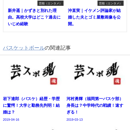
芸能（エンタメ）
芸能（エンタメ）
新井遥｜かずきと別れた理
沖直実｜イケメン評論家が結
由。高校大学はどこ？過去に
婚した夫とゴミ屋敷画像を公
いじめ経験
開。
バスケットボール
の関連記事
岩下達郎（バスケ）経歴・学歴
河村勇輝（福岡第一バスケ部）
に驚愕！大学と勤務先判明！結
身長は？中学時代の戦績！速す
婚は？
ぎる！
2019-04-16
2019-03-13