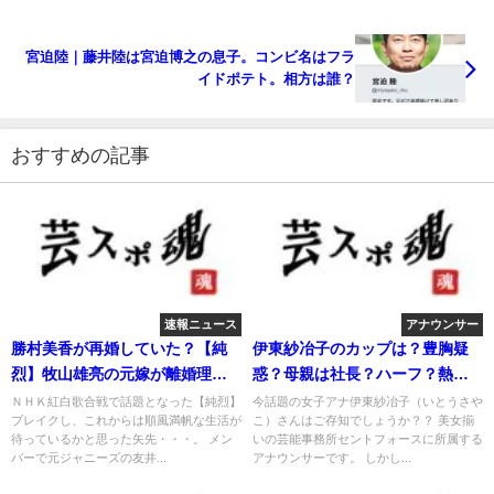
宮迫陸｜藤井陸は宮迫博之の息子。コンビ名はフラ
イドポテト。相方は誰？
おすすめの記事
速報ニュース
アナウンサー
勝村美香が再婚していた？【純
伊東紗冶子のカップは？豊胸疑
烈】牧山雄亮の元嫁が離婚理由
惑？母親は社長？ハーフ？熱愛
を激白
彼氏は？
ＮＨＫ紅白歌合戦で話題となった【純烈】
今話題の女子アナ伊東紗冶子（いとうさや
ブレイクし、これからは順風満帆な生活が
こ）さんはご存知でしょうか？？ 美女揃
待っているかと思った矢先・・・。 メン
いの芸能事務所セントフォースに所属する
バーで元ジャニーズの友井...
アナウンサーです。 しかし...