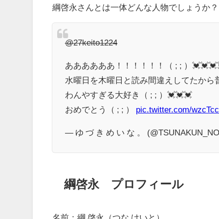
綱啓永さんとは一体どんな人物でしょうか？
@27keito1224
ああああああ！！！！！！（ ; ; ）💓💓💓
水曜日を木曜日と読み間違えしてたから
わんやすぎる大好き（ ; ; ）💓💓💓
おめでとう（ ; ; ）
pic.twitter.com/wzcTc
— ゆ づ き め い な 。 (@TSUNAKUN_NO
綱啓永 プロフィール
名前：綱 啓永（つな けいと）