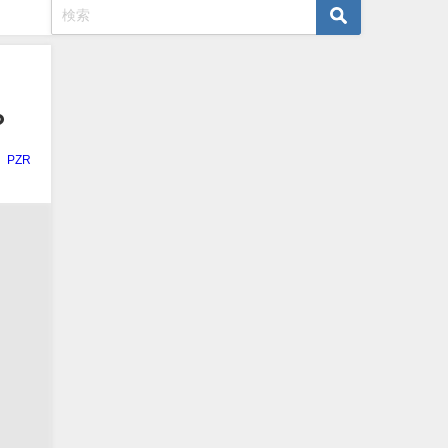
？
PZR