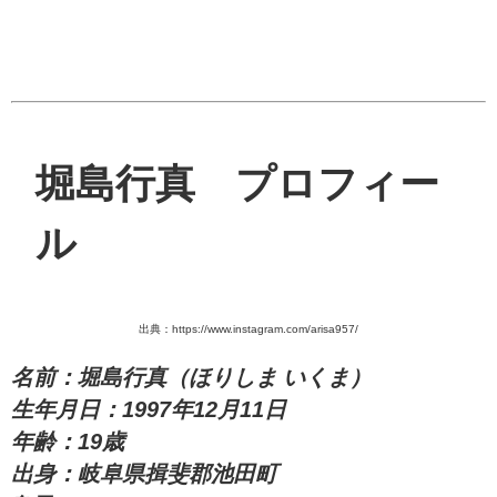
堀島行真 プロフィー
ル
出典：https://www.instagram.com/arisa957/
名前：堀島行真（ほりしま いくま）
生年月日：1997年12月11日
年齢：19歳
出身：岐阜県揖斐郡池田町