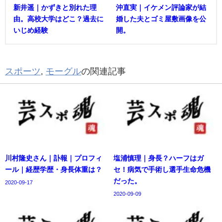
新井遥｜かずきと別れた理
沖直実｜イケメン評論家が結
由。高校大学はどこ？過去に
婚した夫とゴミ屋敷画像を公
いじめ経験
開。
スポーツ
,
モーグル
の関連記事
川村隆史さん｜訃報｜プロフィ
塩浦慎理｜身長？ハーフはガ
ール｜経歴学歴・身長体重は？
セ！病気で手術し選手生命危機
だった。
2020-09-17
2020-09-09