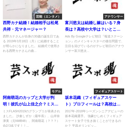
芸能（エンタメ）
アナウンサー
西野カナ結婚！結婚相手は松尾
富川悠太は結婚し嫁はいる？身
共祥・元マネージャー？
長は？高校や大学は？いとこが
ALS？
西野カナさんが自身の30歳の誕生日であ
Ads By Googleテレビ朝日『報道ステーシ
る 2019年3月18日（月）に結婚すること
ョン』のメインキャスターの後任問題で、
が明らかになりました。 結婚式で使用さ
注目を浴びているのがテレビ朝日のアナウ
れる西野カナさんの曲...
ンサー富川悠太...
モデル
フィギュアスケート
阿南萌花のカップと大学が判
坂本花織（フィギュアスケー
明！彼氏が山上佳之介？ミス
ト）プロフィールは？高校は？
FLASH
身長は？
ミスFLASH2019のグランプリが発表され
2017年-2018年シーズンシニアデビューの
ました。 沙倉しずか（最年長）、山岸奈
坂本花織選手。 強豪ひしめくフィギュア
津美（元NMB48）、阿南萌花（？？？）
スケート女子で生き抜くことができるの
合計3名です！！...
か？ 平昌オリンピッ...