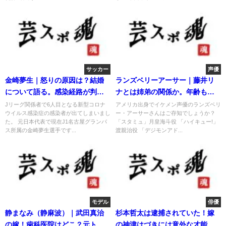
サッカー
声優
金崎夢生｜怒りの原因は？結婚
ランズベリーアーサー｜藤井リ
について語る。感染経路が判明
ナとは姉弟の関係か。年齢も特
か？
定
Jリーグ関係者で6人目となる新型コロナ
アメリカ出身でイケメン声優のランズベリ
ウイルス感染症の感染者が出てしまいまし
ー・アーサーさんはご存知でしょうか？
た。 元日本代表で現在J1名古屋グランパ
「スタミュ」月皇海斗役 「ハイキュー!」
ス所属の金崎夢生選手です...
渡親治役 「デジモンアド...
モデル
俳優
静まなみ（静麻波）｜武田真治
杉本哲太は逮捕されていた！嫁
の嫁！歯科医院はどこ？元トリ
の神津はづきには意外な才能が