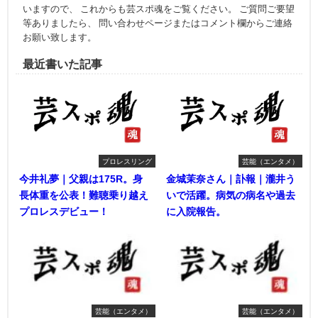
いますので、 これからも芸スポ魂をご覧ください。 ご質問ご要望
等ありましたら、 問い合わせページまたはコメント欄からご連絡
お願い致します。
最近書いた記事
プロレスリング
芸能（エンタメ）
今井礼夢｜父親は175R。身
金城茉奈さん｜訃報｜瀧井う
長体重を公表！難聴乗り越え
いで活躍。病気の病名や過去
プロレスデビュー！
に入院報告。
芸能（エンタメ）
芸能（エンタメ）