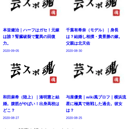
本並健治｜ハーフはガセ！元嫁
千葉有希奈（モデル）｜身長
は誰？腎臓破裂で驚異の回復
は？結婚し相撲・貴景勝の嫁。
力。
父親は北天佑
2020-09-05
2020-08-30
和田麻希（陸上）｜湊明憲と結
与座優貴｜wiki風プロフ｜横浜流
婚。腹筋がやばい！出身高校は
星に極真で敗戦した過去。彼女
どこ？
は？
2020-08-27
2020-08-25