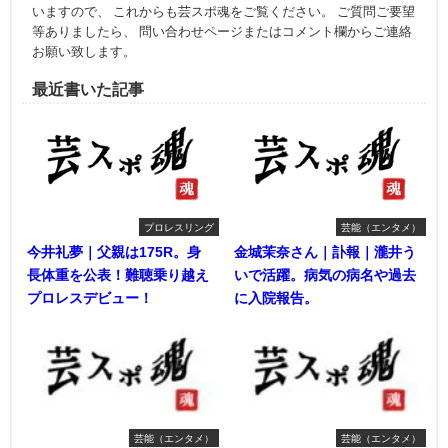
いますので、 これからも芸スポ魂をご覧ください。 ご質問ご要望
等ありましたら、 問い合わせページまたはコメント欄からご連絡
お願い致します。
最近書いた記事
プロレスリング
芸能（エンタメ）
今井礼夢｜父親は175R。身
金城茉奈さん｜訃報｜瀧井う
長体重を公表！難聴乗り越え
いで活躍。病気の病名や過去
プロレスデビュー！
に入院報告。
芸能（エンタメ）
芸能（エンタメ）