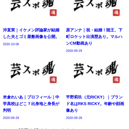
沖直実｜イケメン評論家が結婚
原アンナ｜祝・結婚！陸王、下
した夫とゴミ屋敷画像を公開。
町ロケット出演歴あり。マルハ
ンCM動画あり
2020-10-06
2020-09-29
米倉れいあ｜プロフィール｜中
平野莉玖（元RICKY）｜ブラン
学高校はどこ？出身地と身長が
ド名はRKS RICKY。年齢や顔画
判明
像あり
2020-09-29
2020-09-28