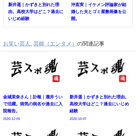
新井遥｜かずきと別れた理
沖直実｜イケメン評論家が結
由。高校大学はどこ？過去に
婚した夫とゴミ屋敷画像を公
いじめ経験
開。
お笑い芸人
,
芸能（エンタメ）
の関連記事
金城茉奈さん｜訃報｜瀧井うい
新井遥｜かずきと別れた理由。
で活躍。病気の病名や過去に入
高校大学はどこ？過去にいじめ
院報告。
経験
2020-12-05
2020-10-07