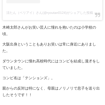
涼たん（ベリアイ）さん(@ryoutan0124)がシェアした投稿
-
201
木崎太郎さんがお笑い芸人に憧れを抱いたのは小学校の
頃。
大阪出身ということもありお笑いは常に身近にありまし
た。
ダウンタウンに憧れ高校時代にはコンビを結成し漫才をし
ていました。
コンビ名は「テンションズ」。
親からの反対は特になく、母親はノリノリで息子を送り出
したそうです！！