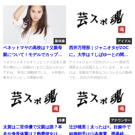
新体操
アイドル
ベネットマヤの高校は？父親母
西井万理那｜ジャニオタがZOC
親について！モデルでカップ
に。大学は？しばゆーとの関係
は？身長は？
が話題！
リオデジャネイロオリンピックで日本人選
アイドルグループZOCのメンバー西井万
手の輝かしい活躍がいまだに忘れられない
理那さんが話題となっています。 きっか
ですね。 本当に感動的でした。 ４年後の
けは、生配信で有名なコレコレさんの動画
東京オリンピック開催が待...
です。 ZOCの不仲説や大...
俳優
アナウンサー
太賀は二世俳優で父親は誰？本
辻沙穂里｜太ったは×。妊娠中で
名や身長体重は？熱愛彼女は門
結婚相手は山本泰寛。囲碁経歴