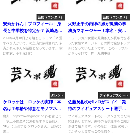
芸能（エンタメ）
芸能（エンタメ）
安斉かれん｜プロフィール｜身
火野正平の内縁の嫁が鳳蘭の事
長と中学校を特定か？ 浜崎あゆ
務所マネージャー！本名・実名
みで話題！
は？
2020年4月18日より始まる ドラマ「M 愛
ミュージカル女優の鳳蘭さんが長年付き添
すべき人がいて」の主演に抜擢された 安
った女性マネージャーとの間で金銭トラブ
斉かれんさんが話題となっています。 実
ルになっていたようです。 このトラブル
は彼女、令和元日に...
がきっかけで（株）鳳蘭事務...
タレント
フィギュアスケート
ケロッケはコロッケの実姉！本
佐藤洸彬のボレロがスゴイ！期
名は？年齢や得意なモノマネ
待のフィギュアスケート選手！
は？
wikiは？
出典：https://www.google.co.jp 有吉ゼミ
フィギュアスケートのシーズンまでまだ時
『坂上不動産＆兄弟有名すぎる芸能人
間はありますが、期待の若手選手をご紹介
SP』に出演する ケロッケさん。 誰が兄
させて頂きます。その名は、佐藤 洸彬い
弟...
つかきっと貴方もこの名前を...