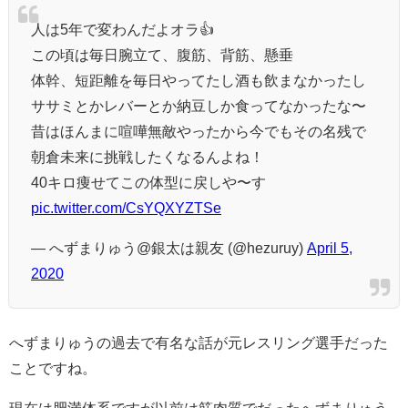
人は5年で変わんだよオラ👍
この頃は毎日腕立て、腹筋、背筋、懸垂
体幹、短距離を毎日やってたし酒も飲まなかったし
ササミとかレバーとか納豆しか食ってなかったな〜
昔はほんまに喧嘩無敵やったから今でもその名残で
朝倉未来に挑戦したくなるんよね！
40キロ痩せてこの体型に戻しや〜す
pic.twitter.com/CsYQXYZTSe
— へずまりゅう@銀太は親友 (@hezuruy)
April 5,
2020
へずまりゅうの過去で有名な話が元レスリング選手だった
ことですね。
現在は肥満体系ですが以前は筋肉質でだったへずまりゅう