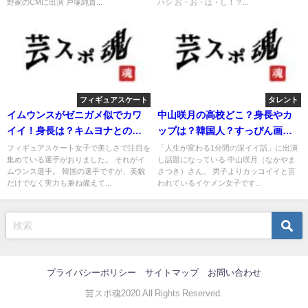
野家のCMに出演 戸塚純貴...
ハシ お・お・は・し！？...
フィギュアスケート
タレント
イムウンスがゼニガメ似でカワ
中山咲月の高校どこ？身長やカ
イイ！身長は？キムヨナとの関
ップは？韓国人？すっぴん画像
係は？
は？
フィギュアスケート女子で美しさで注目を
「人生が変わる1分間の深イイ話」に出演
集めている選手がおりました。 それがイ
し話題になっている 中山咲月（なかやま
ムウンス選手。 韓国の選手ですが、美貌
さつき）さん。 男子よりカッコイイと言
だけでなく実力も兼ね備えて...
われているイケメン女子です...
プライバシーポリシー
サイトマップ
お問い合わせ
芸スポ魂2020 All Rights Reserved.