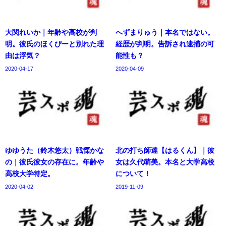
大関れいか｜年齢や高校が判
へずまりゅう｜本名ではない。
明。彼氏のほくぴーと別れた理
経歴が判明。告訴され逮捕の可
由は浮気？
能性も？
2020-04-17
2020-04-09
ゆゆうた（鈴木悠太）戦慄かな
北の打ち師達【はるくん】｜彼
の｜彼氏彼女の存在に。年齢や
女は久代萌美。本名と大学高校
高校大学特定。
について！
2020-04-02
2019-11-09