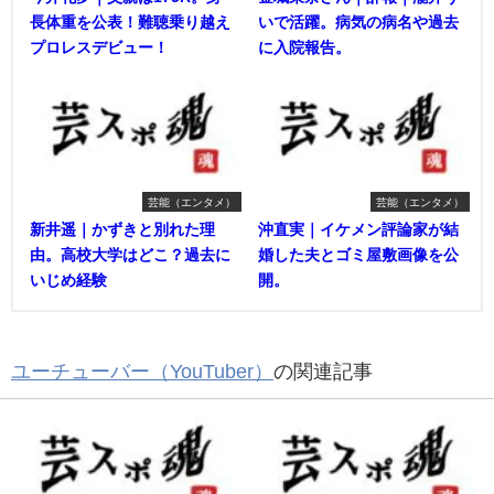
長体重を公表！難聴乗り越え
いで活躍。病気の病名や過去
プロレスデビュー！
に入院報告。
芸能（エンタメ）
芸能（エンタメ）
新井遥｜かずきと別れた理
沖直実｜イケメン評論家が結
由。高校大学はどこ？過去に
婚した夫とゴミ屋敷画像を公
いじめ経験
開。
ユーチューバー（YouTuber）
の関連記事