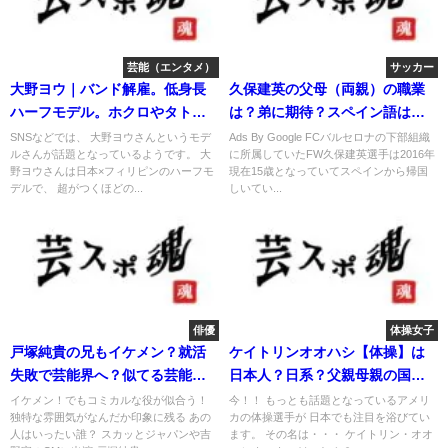
芸能（エンタメ）
サッカー
大野ヨウ｜バンド解雇。低身長
久保建英の父母（両親）の職業
ハーフモデル。ホクロやタトゥ
は？弟に期待？スペイン語は？
ー位置は？
身長に問題？
SNSなどでは、 大野ヨウさんというモデ
Ads By Google FCバルセロナの下部組織
ルさんが話題となっているようです。 大
に所属していたFW久保建英選手は2016年
野ヨウさんは日本×フィリピンのハーフモ
現在15歳となっていてスペインから帰国
デルで、 超がつくほどの...
しいてい...
俳優
体操女子
戸塚純貴の兄もイケメン？就活
ケイトリンオオハシ【体操】は
失敗で芸能界へ？似てる芸能人
日本人？日系？父親母親の国籍
は？
は？
イケメン！でもコミカルな役が似合う！
今！！ もっとも話題となっているアメリ
独特な雰囲気がなんだか印象に残る あの
カの体操選手が 日本でも注目を浴びてい
人はいったい誰？ スカッとジャパンや吉
ます。 その名は・・・ ケイトリン・オオ