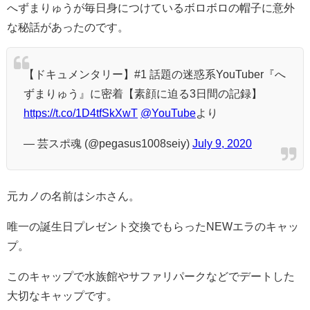
へずまりゅうが毎日身につけているボロボロの帽子に意外
な秘話があったのです。
【ドキュメンタリー】#1 話題の迷惑系YouTuber『へ
ずまりゅう』に密着【素顔に迫る3日間の記録】
https://t.co/1D4tfSkXwT
@YouTube
より
— 芸スポ魂 (@pegasus1008seiy)
July 9, 2020
元カノの名前はシホさん。
唯一の誕生日プレゼント交換でもらったNEWエラのキャッ
プ。
このキャップで水族館やサファリパークなどでデートした
大切なキャップです。