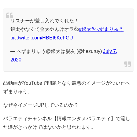
リスナーが差し入れでくれた！
銀太やなくて金太やんけオラ👍
#銀太
#へずまりゅう
pic.twitter.com/HBEI6KeFGU
— へずまりゅう@銀太は親友 (@hezuruy)
July 7,
2020
凸動画がYouTubeで問題となり最悪のイメージがついたへ
ずまりゅう。
なぜ今イメージUPしているのか？
バラエティチャンネル【情報エンタメバラエティ】で流し
た涙がきっかけではないかと思われます。