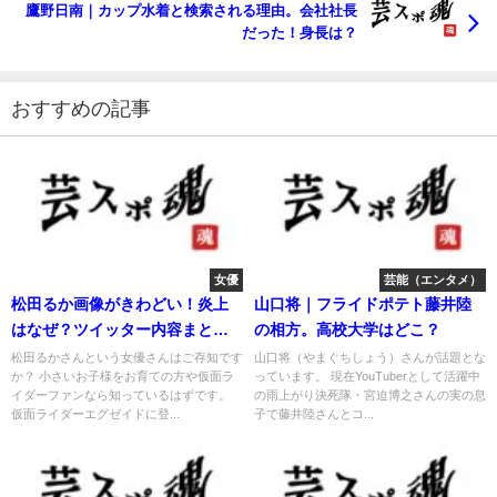
鷹野日南｜カップ水着と検索される理由。会社社長
だった！身長は？
おすすめの記事
女優
芸能（エンタメ）
松田るか画像がきわどい！炎上
山口将｜フライドポテト藤井陸
はなぜ？ツイッター内容まと
の相方。高校大学はどこ？
め！
松田るかさんという女優さんはご存知です
山口将（やまぐちしょう）さんが話題とな
か？ 小さいお子様をお育ての方や仮面ラ
っています。 現在YouTuberとして活躍中
イダーファンなら知っているはずです。
の雨上がり決死隊・宮迫博之さんの実の息
仮面ライダーエグゼイドに登...
子で藤井陸さんとコ...